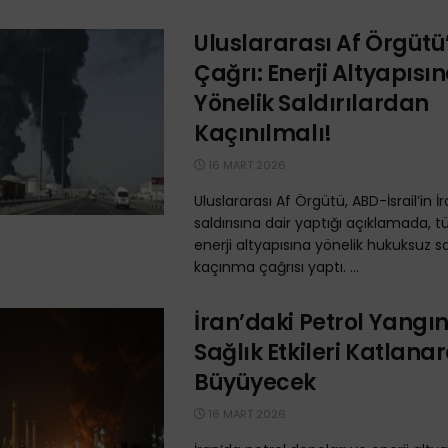
Uluslararası Af Örgüt
Çağrı: Enerji Altyapısı
Yönelik Saldırılardan
Kaçınılmalı!
16 MART 2026
Uluslararası Af Örgütü, ABD-İsrail’in İ
saldırısına dair yaptığı açıklamada, 
enerji altyapısına yönelik hukuksuz sa
kaçınma çağrısı yaptı. ...
İran’daki Petrol Yangın
Sağlık Etkileri Katlana
Büyüyecek
16 MART 2026