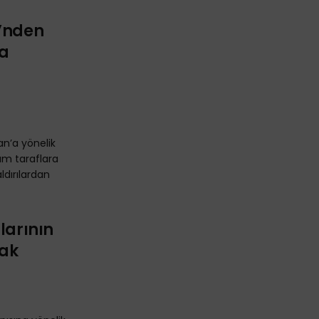
ü’nden
na
ran’a yönelik
tüm taraflara
ldırılardan
larının
rak