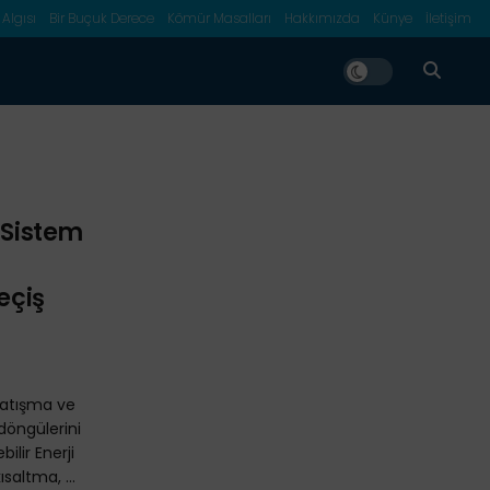
 Algısı
Bir Buçuk Derece
Kömür Masalları
Hakkımızda
Künye
İletişim
 Sistem
eçiş
 çatışma ve
döngülerini
ilir Enerji
ısaltma, ...