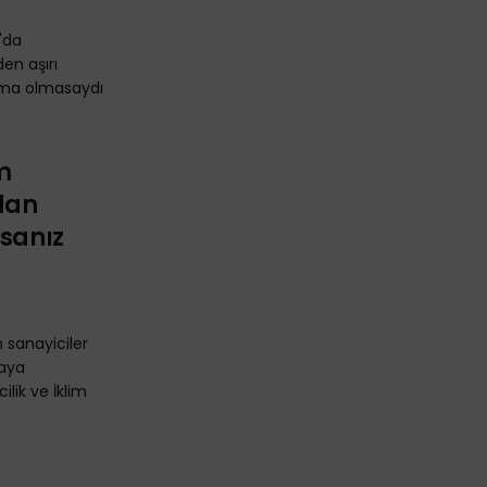
'da
en aşırı
sınma olmasaydı
im
ndan
rsanız
 sanayiciler
maya
lik ve İklim