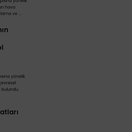
apısına yönelik
ğun hava
atlama ve ...
nın
ol
pısına yönelik
çevresel
 bulundu.
atları