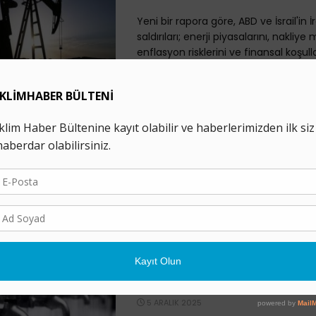
Yeni bir rapora göre, ABD ve İsrail'in İ
saldırıları; enerji piyasalarını, nakliye 
enflasyon risklerini ve finansal koşulla
etkileyecek. ...
Gaz Fiyatları Tırmanış
3 MART 2026
ABD ve İsrail’in İran’a başlattığı geni
harekatının ardından İran’ın misillem
karşılıklı saldırılar sürerken küresel en
dair ...
İran’daki Su Krizi Su İfl
Döndü!
5 ARALIK 2025