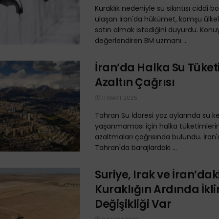
Kuraklık nedeniyle su sıkıntısı ciddi b
ulaşan İran'da hükümet, komşu ülke
satın almak istediğini duyurdu. Konu
değerlendiren BM uzmanı ...
İran’da Halka Su Tüket
Azaltın Çağrısı
11 MART 2025
Tahran Su İdaresi yaz aylarında su kes
yaşanmaması için halka tüketimleri
azaltmaları çağrısında bulundu. İran'
Tahran'da barajlardaki ...
Suriye, Irak ve İran’daki
Kuraklığın Ardında İkl
Değişikliği Var