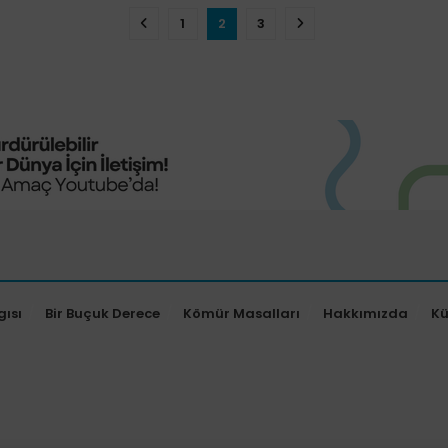
1
2
3
gısı
Bir Buçuk Derece
Kömür Masalları
Hakkımızda
K