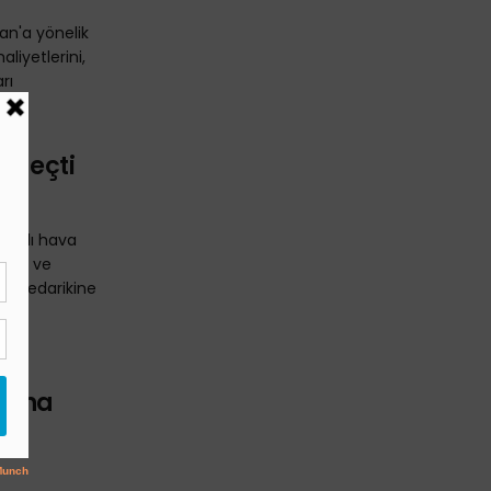
ran'a yönelik
maliyetlerini,
rı
a Geçti
ş çaplı hava
eleri ve
erji tedarikine
asına