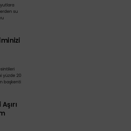
oyutlara
lerden su
yu
iminizi
intileri
ni yüzde 20
ın başkenti
 Aşırı
im