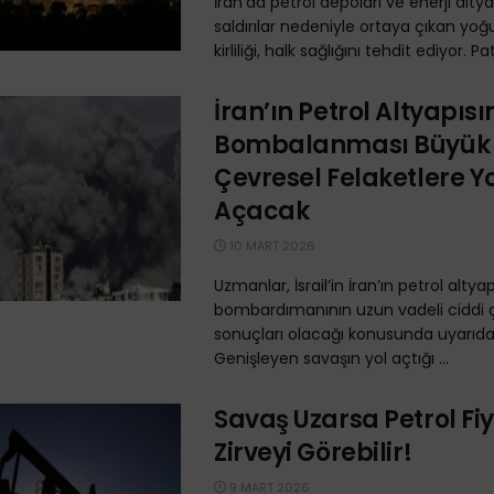
İran’da petrol depoları ve enerji alty
saldırılar nedeniyle ortaya çıkan yo
kirliliği, halk sağlığını tehdit ediyor. P
İran’ın Petrol Altyapısı
Bombalanması Büyük
Çevresel Felaketlere Y
Açacak
10 MART 2026
Uzmanlar, İsrail’in İran’ın petrol altya
bombardımanının uzun vadeli ciddi 
sonuçları olacağı konusunda uyarıda
Genişleyen savaşın yol açtığı ...
Savaş Uzarsa Petrol Fiy
Zirveyi Görebilir!
9 MART 2026