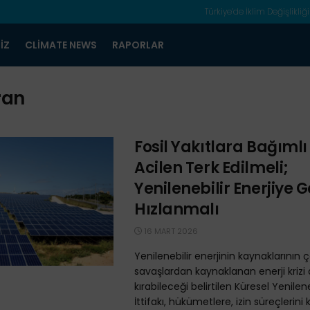
Türkiye’de İklim Değişlikliği
IZ
CLIMATE NEWS
RAPORLAR
ran
Fosil Yakıtlara Bağımlı
Acilen Terk Edilmeli;
Yenilenebilir Enerjiye G
Hızlanmalı
16 MART 2026
Yenilenebilir enerjinin kaynaklarının
savaşlardan kaynaklanan enerji krizi 
kırabileceği belirtilen Küresel Yenileneb
İttifakı, hükümetlere, izin süreçlerini k