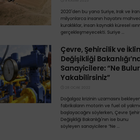
9 KASIM 2023
2020'den bu yana Suriye, Irak ve İran
milyonlarca insanın hayatını mahved
kuraklıklar, insan kaynaklı küresel ı
gerçekleşmeyecekti. Suriye ...
Çevre, Şehircilik ve İkl
Değişikliği Bakanlığı’
Sanayicilere: “Ne Bulu
Yakabilirsiniz”
28 OCAK 2022
Doğalgaz krizinin uzamasını bekleyen
fabrikaların motorin ve fuel oil yak
başlayacağını söylerken, Çevre Şehirci
Değişikliği Bakanlığı'nın ise bunu
söyleyen sanayicilere “Ne ...