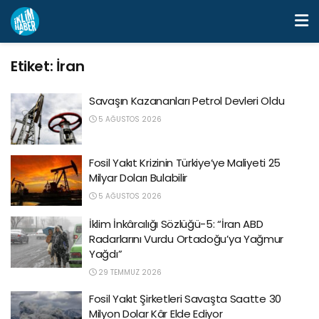
Etiket:
İran
Savaşın Kazananları Petrol Devleri Oldu
5 AĞUSTOS 2026
Fosil Yakıt Krizinin Türkiye’ye Maliyeti 25
Milyar Doları Bulabilir
5 AĞUSTOS 2026
İklim İnkârcılığı Sözlüğü-5: “İran ABD
Radarlarını Vurdu Ortadoğu’ya Yağmur
Yağdı”
29 TEMMUZ 2026
Fosil Yakıt Şirketleri Savaşta Saatte 30
Milyon Dolar Kâr Elde Ediyor