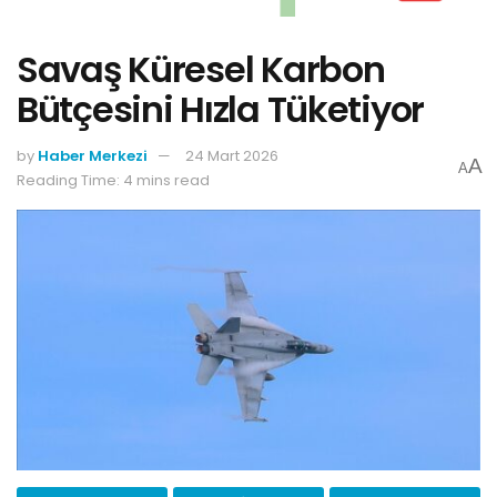
Savaş Küresel Karbon
Bütçesini Hızla Tüketiyor
by
Haber Merkezi
24 Mart 2026
A
A
Reading Time: 4 mins read