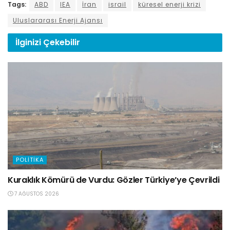
Tags:
ABD
IEA
İran
israil
küresel enerji krizi
Uluslararası Enerji Ajansı
İlginizi
Çekebilir
POLITIKA
Kuraklık Kömürü de Vurdu: Gözler Türkiye’ye Çevrildi
7 AĞUSTOS 2026