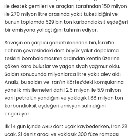
ile destek gemileri ve araçları tarafından 150 milyon
ile 270 milyon litre arasında yakıt tüketildiğini ve
bunun toplamda 529 bin ton karbondioksit eşdeğeri
bir emisyona yol açtığını tahmin ediyor.
Savaşın en çarpıcı görüntülerinden biri, İsrail’in
Tahran çevresindeki dört büyük yakıt depolama
tesisini bombalamasının ardından kentin üzerine
çöken kara bulutlar ve yağan siyah yağmur oldu.
Saldırı sonucunda milyonlarca litre yakıt alev aldı.
Analiz, bu saldırı ve İran’ın Körfez’deki komşularına
yönelik misillemeleri dahil 2,5 milyon ile 5,9 milyon
varil petrolün yandığını ve yaklaşık 1,88 milyon ton
karbondioksit eşdeğeri emisyon salındığını
öngörüyor.
İlk 14 gün içinde ABD dört uçak kaybederken, İran 28
uçak, 21 deniz aracı ve yaklaşık 300 füze rampası