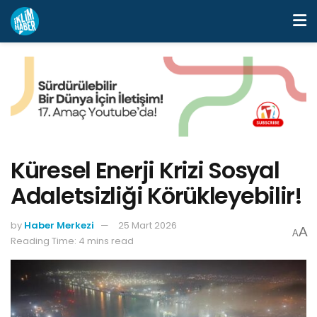
Küresel Enerji Krizi Sosyal
Adaletsizliği Körükleyebilir!
by
Haber Merkezi
25 Mart 2026
A
A
Reading Time: 4 mins read