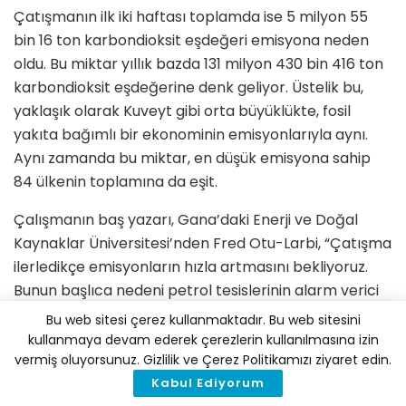
Çatışmanın ilk iki haftası toplamda ise 5 milyon 55
bin 16 ton karbondioksit eşdeğeri emisyona neden
oldu. Bu miktar yıllık bazda 131 milyon 430 bin 416 ton
karbondioksit eşdeğerine denk geliyor. Üstelik bu,
yaklaşık olarak Kuveyt gibi orta büyüklükte, fosil
yakıta bağımlı bir ekonominin emisyonlarıyla aynı.
Aynı zamanda bu miktar, en düşük emisyona sahip
84 ülkenin toplamına da eşit.
Çalışmanın baş yazarı, Gana’daki Enerji ve Doğal
Kaynaklar Üniversitesi’nden Fred Otu-Larbi, “Çatışma
ilerledikçe emisyonların hızla artmasını bekliyoruz.
Bunun başlıca nedeni petrol tesislerinin alarm verici
bir hızla hedef alınması” dedi.
Bu web sitesi çerez kullanmaktadır. Bu web sitesini
kullanmaya devam ederek çerezlerin kullanılmasına izin
Geçen yıl Haziran itibarıyla iklim bilimciler, küresel
vermiş oluyorsunuz. Gizlilik ve Çerez Politikamızı ziyaret edin.
sıcaklık artışını 1,5 derecenin altında tutma olasılığını
Kabul Ediyorum
%50 seviyesinde korumak için insanların toplamda