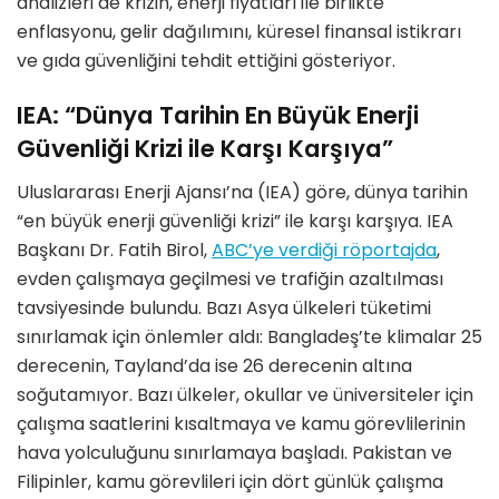
analizleri de krizin, enerji fiyatları ile birlikte
enflasyonu, gelir dağılımını, küresel finansal istikrarı
ve gıda güvenliğini tehdit ettiğini gösteriyor.
IEA: “Dünya Tarihin En Büyük Enerji
Güvenliği Krizi ile Karşı Karşıya”
Uluslararası Enerji Ajansı’na (IEA) göre, dünya tarihin
“en büyük enerji güvenliği krizi” ile karşı karşıya. IEA
Başkanı Dr. Fatih Birol,
ABC’ye verdiği röportajda
,
evden çalışmaya geçilmesi ve trafiğin azaltılması
tavsiyesinde bulundu. Bazı Asya ülkeleri tüketimi
sınırlamak için önlemler aldı: Bangladeş’te klimalar 25
derecenin, Tayland’da ise 26 derecenin altına
soğutamıyor. Bazı ülkeler, okullar ve üniversiteler için
çalışma saatlerini kısaltmaya ve kamu görevlilerinin
hava yolculuğunu sınırlamaya başladı. Pakistan ve
Filipinler, kamu görevlileri için dört günlük çalışma