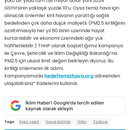
yükü bir yılda tam 138 milyar dolar yani 2024
GSYH’sinin yaklaşık yüzde 10’u. Oysa temiz hava için
alınacak önlemler kirli havanın yarattığı sağlık
bedelinden çok daha düşük maliyetli. (PM2.5 kirliliğinin
azaltılmasıyla her yıl 60 binin üzerinde hayat
kurtarılabilir ve ekonomi üzerindeki ağır yük
hafifletilebilir.) THHP olarak başlattığımız kampanya
ile Çevre, Şehircilik ve İklim Değişikliği Bakanlığı’na
PM2.5 için ulusal limit değeri belirleyin diyoruz. Bu
kirliliği önlemenin ilk adımı.
Kampanyamızda
hedeftemizhava.org
adresinden
ulaşabilirsiniz” ifadelerini kullandı.
İklim Haber'i Google'da tercih edilen
kaynak olarak ekleyin
Tags:
fosil yakıt
hava kirliliği
IQAir
Türkiye