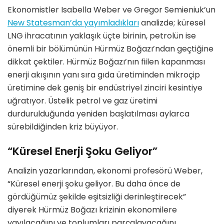
Ekonomistler Isabella Weber ve Gregor Semieniuk’un
New Statesman’da yayımladıkları
analizde; küresel
LNG ihracatının yaklaşık üçte birinin, petrolün ise
önemli bir bölümünün Hürmüz Boğazı’ndan geçtiğine
dikkat çektiler. Hürmüz Boğazı’nın fiilen kapanması
enerji akışının yanı sıra gıda üretiminden mikroçip
üretimine dek geniş bir endüstriyel zinciri kesintiye
uğratıyor. Üstelik petrol ve gaz üretimi
durdurulduğunda yeniden başlatılması aylarca
sürebildiğinden kriz büyüyor.
“Küresel Enerji Şoku Geliyor”
Analizin yazarlarından, ekonomi profesörü Weber,
“Küresel enerji şoku geliyor. Bu daha önce de
gördüğümüz şekilde eşitsizliği derinleştirecek”
diyerek Hürmüz Boğazı krizinin ekonomilere
yayılacağını ve toplumları parçalayacağını