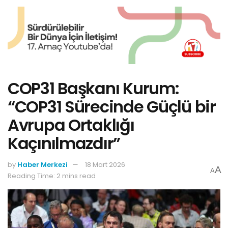
COP31 Başkanı Kurum:
“COP31 Sürecinde Güçlü bir
Avrupa Ortaklığı
Kaçınılmazdır”
by
Haber Merkezi
18 Mart 2026
A
A
Reading Time: 2 mins read