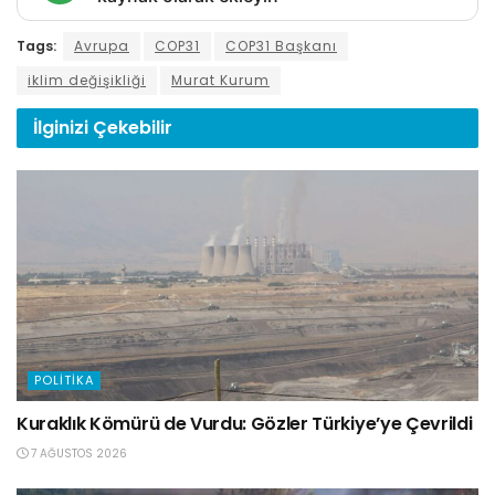
Tags:
Avrupa
COP31
COP31 Başkanı
iklim değişikliği
Murat Kurum
İlginizi
Çekebilir
POLITIKA
Kuraklık Kömürü de Vurdu: Gözler Türkiye’ye Çevrildi
7 AĞUSTOS 2026