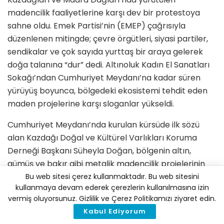
madencilik faaliyetlerine karşı dev bir protestoya
sahne oldu. Emek Partisi’nin (EMEP) çağrısıyla
düzenlenen mitingde; çevre örgütleri, siyasi partiler,
sendikalar ve çok sayıda yurttaş bir araya gelerek
doğa talanına “dur” dedi. Altınoluk Kadın El Sanatları
Sokağı’ndan Cumhuriyet Meydanı’na kadar süren
yürüyüş boyunca, bölgedeki ekosistemi tehdit eden
maden projelerine karşı sloganlar yükseldi.
Cumhuriyet Meydanı’nda kurulan kürsüde ilk sözü
alan Kazdağı Doğal ve Kültürel Varlıkları Koruma
Derneği Başkanı Süheyla Doğan, bölgenin altın,
gümüş ve bakır gibi metalik madencilik projelerinin
kuşatması altında olduğunu belirtti. Doğan, Biga
Bu web sitesi çerez kullanmaktadır. Bu web sitesini
kullanmaya devam ederek çerezlerin kullanılmasına izin
Yarımadası’nın %79’unun maden ruhsatlarıyla
vermiş oluyorsunuz. Gizlilik ve Çerez Politikamızı ziyaret edin.
parsellendiğine dikkat çekerek, Cengiz Holding ve
Kabul Ediyorum
CVK Madencilik gibi büyük şirketlerin faaliyetlerinin