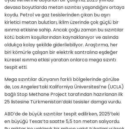
devasa boyutlarda metan sızıntısı yaşandığını ortaya
koydu. Petrol ve gaz tesislerinden çıkan bu aşırı
kirletici metan bulutları, iklim üzerinde çok güçlü bir
ısınma etkisine sahip. Ancak çoğu zaman bu sızıntılar
kötü bakım koşullarından kaynaklanıyor ve aslında
oldukça kolay şekilde giderilebiliyor. Araştırma, her
biri kömürle çalışan bir elektrik santralına eşdeğer
küresel ısınma etkisi yaratan onlarca mega sızıntı
tespit etti.
Mega sızıntılar dünyanın farklı bölgelerinde görülse
de, Los Angeles’taki Kaliforniya Üniversitesi’ne (UCLA)
bağlı Stop Methane Project tarafından hazırlanan ilk
25 listesine Türkmenistan’daki tesisler damga vurdu.
ABD’de de büyük sızıntılar tespit edilirken, 2025’teki
en büyüğü Texas’ta saatte 5,5 ton metan salıyordu.
Bu miktar ise yaklaşık bir milyon yakıt tüketimi yüksek