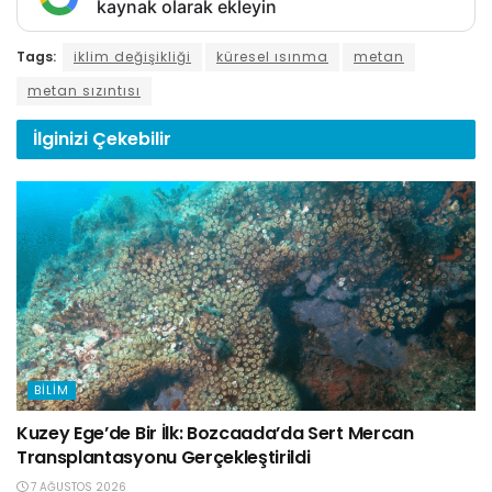
kaynak olarak ekleyin
Tags:
iklim değişikliği
küresel ısınma
metan
metan sızıntısı
İlginizi
Çekebilir
BILIM
Kuzey Ege’de Bir İlk: Bozcaada’da Sert Mercan
Transplantasyonu Gerçekleştirildi
7 AĞUSTOS 2026