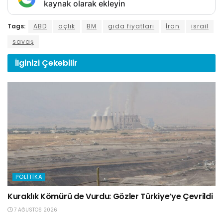
kaynak olarak ekleyin
Tags:
ABD
açlık
BM
gıda fiyatları
İran
israil
savaş
İlginizi
Çekebilir
POLITIKA
Kuraklık Kömürü de Vurdu: Gözler Türkiye’ye Çevrildi
7 AĞUSTOS 2026