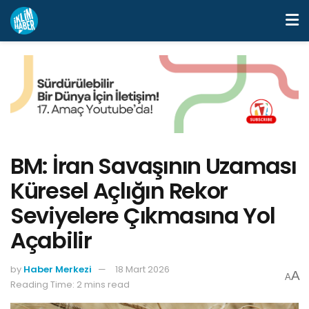
BM: İran Savaşının Uzaması
Küresel Açlığın Rekor
Seviyelere Çıkmasına Yol
Açabilir
by
Haber Merkezi
18 Mart 2026
A
A
Reading Time: 2 mins read