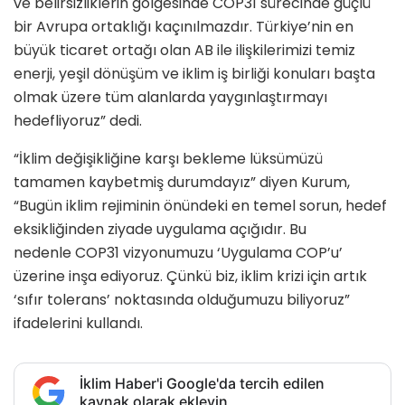
ve belirsizliklerin gölgesinde COP31 sürecinde güçlü
bir Avrupa ortaklığı kaçınılmazdır. Türkiye’nin en
büyük ticaret ortağı olan AB ile ilişkilerimizi temiz
enerji, yeşil dönüşüm ve iklim iş birliği konuları başta
olmak üzere tüm alanlarda yaygınlaştırmayı
hedefliyoruz” dedi.
“İklim değişikliğine karşı bekleme lüksümüzü
tamamen kaybetmiş durumdayız” diyen Kurum,
“Bugün iklim rejiminin önündeki en temel sorun, hedef
eksikliğinden ziyade uygulama açığıdır. Bu
nedenle COP31 vizyonumuzu ‘Uygulama COP’u’
üzerine inşa ediyoruz. Çünkü biz, iklim krizi için artık
‘sıfır tolerans’ noktasında olduğumuzu biliyoruz”
ifadelerini kullandı.
İklim Haber'i Google'da tercih edilen
kaynak olarak ekleyin