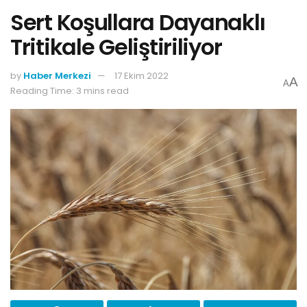
Sert Koşullara Dayanaklı
Tritikale Geliştiriliyor
by
Haber Merkezi
17 Ekim 2022
A
A
Reading Time: 3 mins read