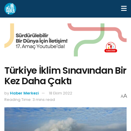
Türkiye İklim Sınavından Bir
Kez Daha Çaktı
by
Haber Merkezi
18 Ekim 2022
A
A
Reading Time: 3 mins read