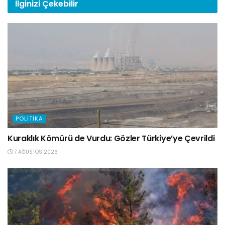
İlginizi
Çekebilir
POLITIKA
Kuraklık Kömürü de Vurdu: Gözler Türkiye’ye Çevrildi
7 AĞUSTOS 2026