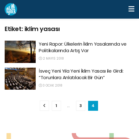
Etiket:
iklim yasası
Yeni Rapor: Ülkelerin İklim Yasalarında ve
Politikalarında Artış Var
2 MAYIS 2018
İsveç Yeni Yıla Yeni İklim Yasası ile Girdi:
“Torunlara Anlatılacak Bir Gün”
3 OCAK 2018
1
…
3
4