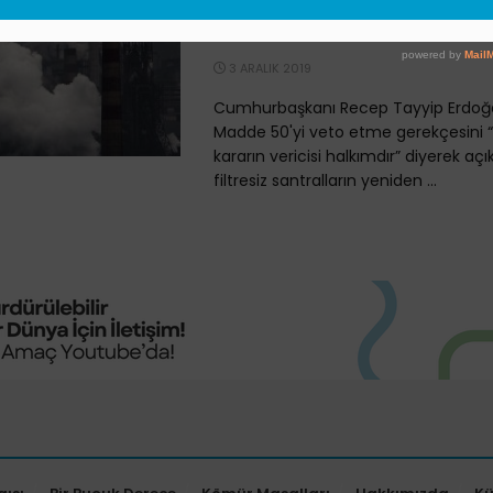
Santrallar Yeniden İha
Gidebilir”
3 ARALIK 2019
Cumhurbaşkanı Recep Tayyip Erdoğa
Madde 50'yi veto etme gerekçesini 
kararın vericisi halkımdır” diyerek açı
filtresiz santralların yeniden ...