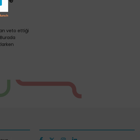
leye
n veto ettiği
“Burada
klarken