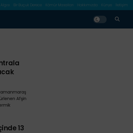
 Algısı
Bir Buçuk Derece
Kömür Masalları
Hakkımızda
Künye
İletişim
ntrala
lacak
ahramanmaraş
hürlenen Afşin
Termik
inde 13