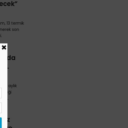
necek”
um, 13 termik
lenerek son
i.
 Yılda
 TL
k 11 aylık
esteği
a ...
esiz