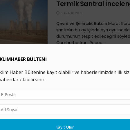
Termik Santral İncele
6 ARALIK 2019
Çevre ve Şehircilik Bakanı Murat Kur
santralın bu ay içinde ayrı ayrı ince
durumunun tespit edileceğini söyled
Cumhurbaşkanı Recep ...
Filtresiz Santrallara İki
Dev Yardım: 1,36 milyar
3 ARALIK 2019
Filtresiz santrallar 2018’de ve 2019’un il
döneminde 1,36 milyar TL kapasite d
ödemesi aldı. Torba yasa ile halihazırd
Cumhurbaşkanı: “Filtr