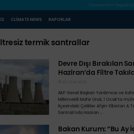
Türkiye’de İklim Değişlikliği
IZ
CLIMATE NEWS
RAPORLAR
iltresiz termik santrallar
Devre Dışı Bırakılan Sa
Haziran’da Filtre Takı
20 OCAK 2020
AKP Genel Başkan Yardımcısı ve K
Milletvekili Mahir Ünal, 1 Ocak’ta mü
ilçesindeki Çelikler Afşin-Elbistan A 
Santralı’nda Haziran ...
Bakan Kurum: “Bu Ay İç