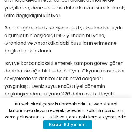
artmaya devam etti. Karbondioksit atmosferde
yüzyıllarca, denizlerde ise daha da uzun süre kalarak,
iklim değişikliğini kilitliyor.
Rapora göre, deniz seviyesindeki yükselme ise, uydu
ölçümlerinin başladığı 1993 yılından bu yana,
Grönland ve Antarktika’daki buzulların erimesine
bağlı olarak hızlandı.
Isıyı ve karbondioksiti emerek tampon görevi gören
denizler ise ağır bir bedel ödüyor. Okyanus ısısı rekor
seviyelerde ve denizel sıcak hava dalgaları
yaygınlaştı. Deniz suyu, endüstriyel dönemin
başlangıcından bu yana %26 daha asidik. Hayati
öneme sahip deniz ekosistemleri ise bozuluyor.
Bu web sitesi çerez kullanmaktadır. Bu web sitesini
kullanmaya devam ederek çerezlerin kullanılmasına izin
Eylül 2019’da Kuzey Kutup Denizi buz örtüsündeki
vermiş oluyorsunuz. Gizlilik ve Çerez Politikamızı ziyaret edin.
erime uyduyla ölçülen ikinci en yüksek erime oldu.
Kabul Ediyorum
Erime Ekim ayında da devam etti. 2019 yılının bazı