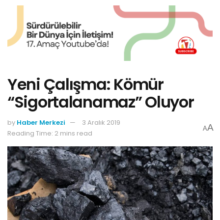
Yeni Çalışma: Kömür
“Sigortalanamaz” Oluyor
by
Haber Merkezi
3 Aralık 2019
A
A
Reading Time: 2 mins read