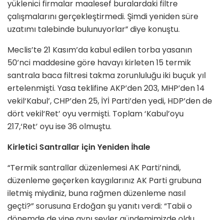
yüklenici firmalar maalesef buralardaki filtre
çalışmalarını gerçekleştirmedi. Şimdi yeniden süre
uzatımı talebinde bulunuyorlar” diye konuştu.
Meclis’te 21 Kasım’da kabul edilen torba yasanın
50’nci maddesine göre havayı kirleten 15 termik
santrala baca filtresi takma zorunluluğu iki buçuk yıl
ertelenmişti. Yasa teklifine AKP’den 203, MHP’den 14
vekil‘Kabul’, CHP’den 25, İYİ Parti’den yedi, HDP’den de
dört vekil‘Ret’ oyu vermişti. Toplam ‘Kabul’oyu
217,‘Ret’ oyu ise 36 olmuştu.
Kirletici Santrallar için Yeniden İhale
“Termik santrallar düzenlemesi AK Parti’nindi,
düzenleme geçerken kaygılarınız AK Parti grubuna
iletmiş miydiniz, buna rağmen düzenleme nasıl
geçti?” sorusuna Erdoğan şu yanıtı verdi: “Tabii o
dönemde de yine aynı şeyler gündemimizde oldu.