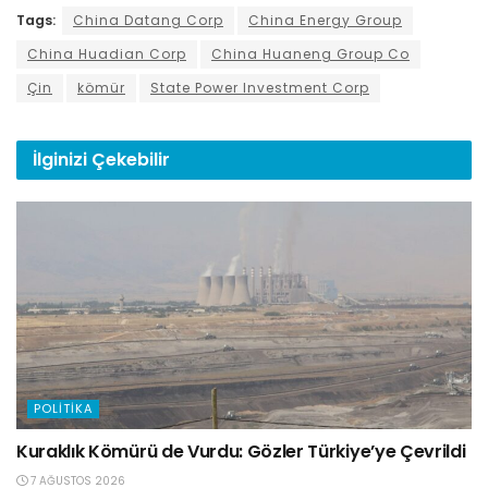
Tags:
China Datang Corp
China Energy Group
China Huadian Corp
China Huaneng Group Co
Çin
kömür
State Power Investment Corp
İlginizi
Çekebilir
POLITIKA
Kuraklık Kömürü de Vurdu: Gözler Türkiye’ye Çevrildi
7 AĞUSTOS 2026