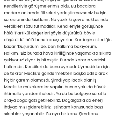
Kendileriyle görüşmelerimiz oldu. Bu bacalara
modern anlamda filtreleri yerleştirmezseniz bu işin
süresi anında kısıtlanır. Ne yazık ki çevre noktasında
verdikleri sözü tutmadılar. Kendileriyle görüşünce
hâlâ ‘Partikül değerleri şöyle düşürüldü, böyle
düşürüldü’ hâlâ bunu konuşuyorlar. Kardeşim istediğin
kadar ‘Düşürdüm’ de, ben halkıma bakıyorum.
Halkım, ‘Biz burada hava kirliliğinde yaşamakta sıkıntı
çekiyoruz’ diyor. İş bitmiştir. Burada kararın vericisi
halkımdır. Kendileri de buna uymadı. Uymadıkları için
de tekrar Meclis’e göndermekten başka adil olarak
hiçbir çarem olamazdı. Şimdi yapılacak olan iş
Meclis’te müzakereler yapılır, bunun yolu da büyük
ihtimalle yeniden ihaledir. Ya da bu bölgeye süratle
oraya doğalgazı getirebiliriz. Doğalgazla da enerji
ihtiyacımızı giderebiliriz. İstihdam konusunda bazı
sıkıntılar yaşanabilir. Bu ayrı bir konu. Şimdi onu