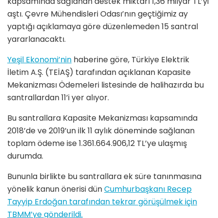
kapsamında sağlanan destek miktarı 1,36 milyar TL’yi
aştı. Çevre Mühendisleri Odası’nın geçtiğimiz ay
yaptığı açıklamaya göre düzenlemeden 15 santral
yararlanacaktı.
Yeşil Ekonomi’nin
haberine göre, Türkiye Elektrik
İletim A.Ş. (TEİAŞ) tarafından açıklanan Kapasite
Mekanizması Ödemeleri listesinde de halihazırda bu
santrallardan 11’i yer alıyor.
Bu santrallara Kapasite Mekanizması kapsamında
2018’de ve 2019’un ilk 11 aylık döneminde sağlanan
toplam ödeme ise 1.361.664.906,12 TL’ye ulaşmış
durumda.
Bununla birlikte bu santrallara ek süre tanınmasına
yönelik kanun önerisi dün
Cumhurbaşkanı Recep
Tayyip Erdoğan tarafından tekrar görüşülmek için
TBMM’ye gönderildi.