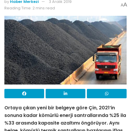
by
Haber Merkezi
3 Aralık 2019
A
A
Reading Time: 2 mins read
Ortaya çıkan yeni bir belgeye göre Çin, 2021’in
sonuna kadar kömürlü enerji santrallarında %25 ila
%33 arasında kapasite azaltımı öngörüyor. Aynı
belge, kömürlü termik santralların bazılarının iflas