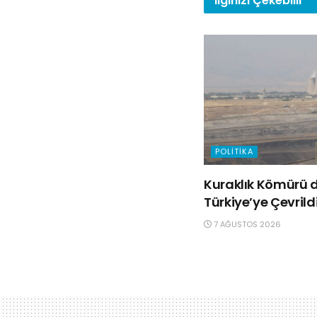
İlginizi
Çekebilir
POLITIKA
Kuraklık Kömürü d
Türkiye’ye Çevrild
7 AĞUSTOS 2026