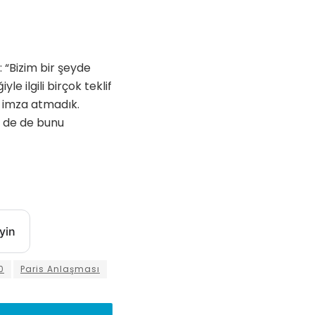
 “Bizim bir şeyde
le ilgili birçok teklif
de imza atmadık.
D de de bunu
yin
0
Paris Anlaşması