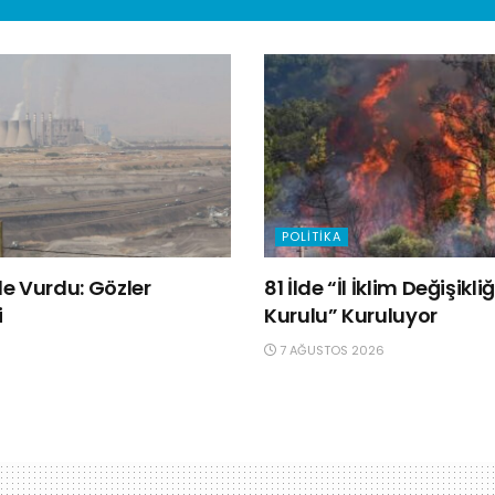
POLITIKA
e Vurdu: Gözler
81 İlde “İl İklim Değişik
i
Kurulu” Kuruluyor
7 AĞUSTOS 2026