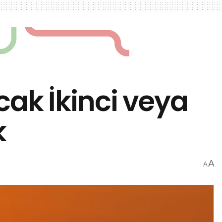
cak İkinci veya
k
A
A