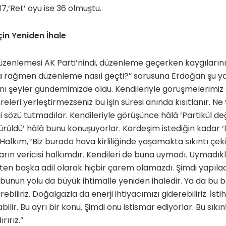
7,‘Ret’ oyu ise 36 olmuştu.
için Yeniden İhale
üzenlemesi AK Parti’nindi, düzenleme geçerken kaygıların
na rağmen düzenleme nasıl geçti?” sorusuna Erdoğan şu yanı
ı şeyler gündemimizde oldu. Kendileriyle görüşmelerimiz 
leri yerleştirmezseniz bu işin süresi anında kısıtlanır. Ne 
i sözü tutmadılar. Kendileriyle görüşünce hâlâ ‘Partikül de
ürüldü’ hâlâ bunu konuşuyorlar. Kardeşim istediğin kadar 
lkım, ‘Biz burada hava kirliliğinde yaşamakta sıkıntı çekiy
arın vericisi halkımdır. Kendileri de buna uymadı. Uymadıkl
n başka adil olarak hiçbir çarem olamazdı. Şimdi yapılaca
 bunun yolu da büyük ihtimalle yeniden ihaledir. Ya da bu 
ebiliriz. Doğalgazla da enerji ihtiyacımızı giderebiliriz. İ
bilir. Bu ayrı bir konu. Şimdi onu istismar ediyorlar. Bu sıkınt
rırız.”