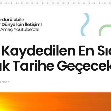
 Kaydedilen En Sı
ak Tarihe Geçece
s read