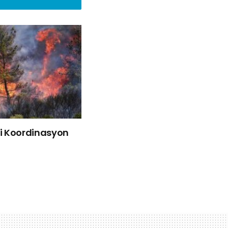
liği Koordinasyon