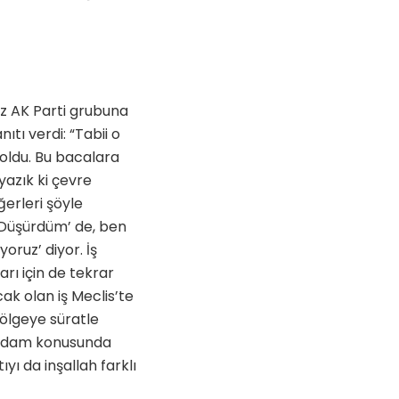
ız AK Parti grubuna
tı verdi: “Tabii o
oldu. Bu bacalara
yazık ki çevre
ğerleri şöyle
‘Düşürdüm’ de, ben
oruz’ diyor. İş
arı için de tekrar
k olan iş Meclis’te
bölgeye süratle
stihdam konusunda
ıyı da inşallah farklı