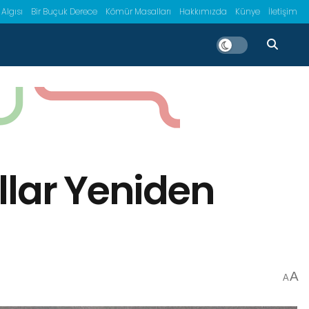
 Algısı
Bir Buçuk Derece
Kömür Masalları
Hakkımızda
Künye
İletişim
llar Yeniden
A
A