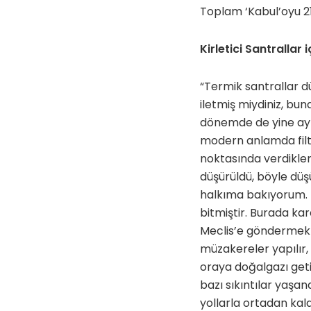
Toplam ‘Kabul’oyu 21
Kirletici Santrallar 
“Termik santrallar d
iletmiş miydiniz, bu
dönemde de yine ayn
modern anlamda filtre
noktasında verdikler
düşürüldü, böyle düş
halkıma bakıyorum. Ha
bitmiştir. Burada kar
Meclis’e göndermekte
müzakereler yapılır,
oraya doğalgazı getir
bazı sıkıntılar yaşana
yollarla ortadan kaldı