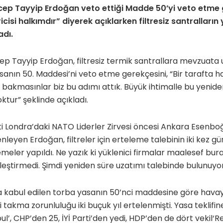
p Tayyip Erdoğan veto ettiği Madde 50’yi veto etme 
cisi halkımdır” diyerek açıklarken filtresiz santralların
adı.
Tayyip Erdoğan, filtresiz termik santrallara mevzuata uy
sanın 50. Maddesi’ni veto etme gerekçesini, “Bir tarafta ha
bakmasınlar biz bu adımı attık. Büyük ihtimalle bu yeniden
oktur” şeklinde açıkladı.
ti Londra’daki NATO Liderler Zirvesi öncesi Ankara Esenb
nleyen Erdoğan, filtreler için erteleme talebinin iki kez g
emeler yapıldı. Ne yazık ki yüklenici firmalar maalesef bural
leştirmedi. Şimdi yeniden süre uzatımı talebinde bulunuyor
a kabul edilen torba yasanın 50’nci maddesine göre havayı
i takma zorunluluğu iki buçuk yıl ertelenmişti. Yasa teklifi
l’, CHP’den 25, İYİ Parti’den yedi, HDP’den de dört vekil‘Re