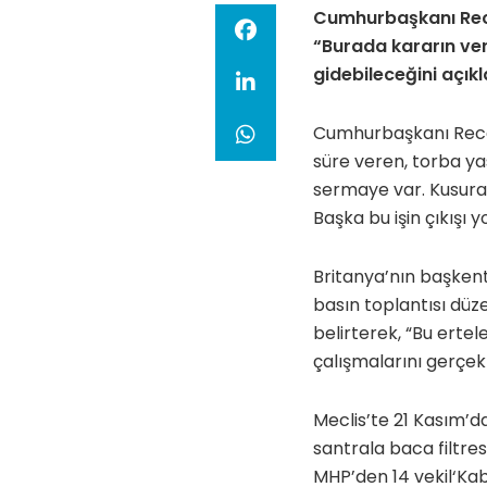
Cumhurbaşkanı Rece
“Burada kararın veri
gidebileceğini açıkl
Cumhurbaşkanı Recep 
süre veren, torba ya
sermaye var. Kusura 
Başka bu işin çıkışı y
Britanya’nın başken
basın toplantısı düze
belirterek, “Bu ertel
çalışmalarını gerçek
Meclis’te 21 Kasım’d
santrala baca filtres
MHP’den 14 vekil‘Kabu