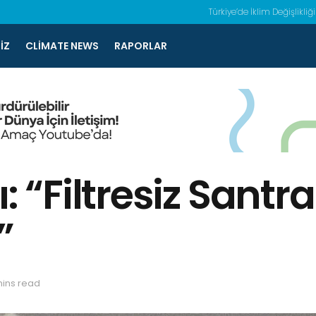
Türkiye’de İklim Değişlikliği
IZ
CLIMATE NEWS
RAPORLAR
“Filtresiz Santra
”
mins read