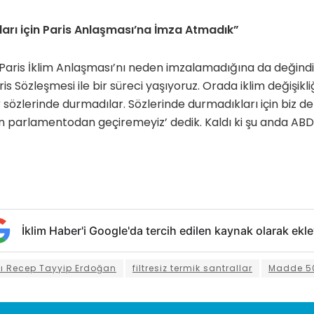
ları için Paris Anlaşması’na İmza Atmadık”
Paris İklim Anlaşması’nı neden imzalamadığına da değindi:
ris Sözleşmesi ile bir süreci yaşıyoruz. Orada iklim değişikliğiy
er sözlerinde durmadılar. Sözlerinde durmadıkları için biz 
aten parlamentodan geçiremeyiz’ dedik. Kaldı ki şu anda AB
İklim Haber'i Google'da tercih edilen kaynak olarak ekle
 Recep Tayyip Erdoğan
filtresiz termik santrallar
Madde 5