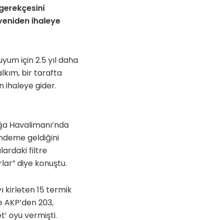
gerekçesini
 yeniden ihaleye
um için 2.5 yıl daha
lkım, bir tarafta
 ihaleye gider.
oğa Havalimanı’nda
ündeme geldiğini
ardaki filtre
lar” diye konuştu.
 kirleten 15 termik
ne AKP’den 203,
t’ oyu vermişti.