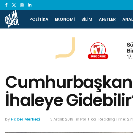
POLITIKA
EKONOMI
BILIM
AFETLER
ANAL
Cumhurbaşkanı: 
İhaleye Gidebilir
by
Haber Merkezi
3 Aralık 2019
in
Politika
Reading Time: 2 