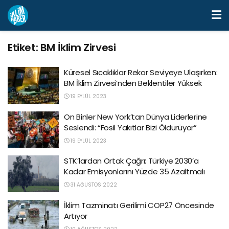
Etiket:
BM İklim Zirvesi
Küresel Sıcaklıklar Rekor Seviyeye Ulaşırken:
BM İklim Zirvesi’nden Beklentiler Yüksek
19 EYLÜL 2023
On Binler New York’tan Dünya Liderlerine
Seslendi: “Fosil Yakıtlar Bizi Öldürüyor”
19 EYLÜL 2023
STK’lardan Ortak Çağrı: Türkiye 2030’a
Kadar Emisyonlarını Yüzde 35 Azaltmalı
31 AĞUSTOS 2022
İklim Tazminatı Gerilimi COP27 Öncesinde
Artıyor