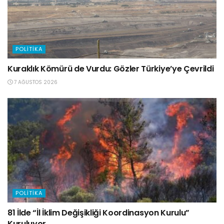
POLITIKA
Kuraklık Kömürü de Vurdu: Gözler Türkiye’ye Çevrildi
7 AĞUSTOS 2026
POLITIKA
81 İlde “İl İklim Değişikliği Koordinasyon Kurulu”
Kuruluyor