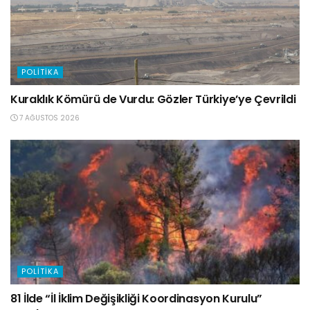
POLITIKA
Kuraklık Kömürü de Vurdu: Gözler Türkiye’ye Çevrildi
7 AĞUSTOS 2026
POLITIKA
81 İlde “İl İklim Değişikliği Koordinasyon Kurulu”