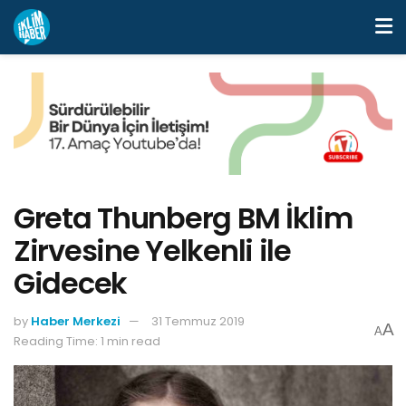
Greta Thunberg BM İklim
Zirvesine Yelkenli ile
Gidecek
by
Haber Merkezi
31 Temmuz 2019
A
A
Reading Time: 1 min read