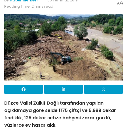
by
Haber Merkezi
30 Temmuz 2019
A
A
Reading Time: 2 mins read
Düzce Valisi Zülkif Dağlı tarafından yapılan
açıklamaya göre selde 1175 çiftçi ve 5.989 dekar
fındıklık, 125 dekar sebze bahçesi zarar gördü,
yüzlerce ev hasar aldı.