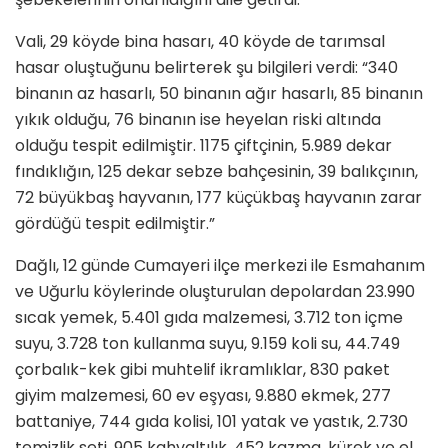
Vali, 29 köyde bina hasarı, 40 köyde de tarımsal
hasar oluştuğunu belirterek şu bilgileri verdi: “340
binanın az hasarlı, 50 binanın ağır hasarlı, 85 binanın
yıkık olduğu, 76 binanın ise heyelan riski altında
olduğu tespit edilmiştir. 1175 çiftçinin, 5.989 dekar
fındıklığın, 125 dekar sebze bahçesinin, 39 balıkçının,
72 büyükbaş hayvanın, 177 küçükbaş hayvanın zarar
gördüğü tespit edilmiştir.”
Dağlı, 12 günde Cumayeri ilçe merkezi ile Esmahanım
ve Uğurlu köylerinde oluşturulan depolardan 23.990
sıcak yemek, 5.401 gıda malzemesi, 3.712 ton içme
suyu, 3.728 ton kullanma suyu, 9.159 koli su, 44.749
çorbalık-kek gibi muhtelif ikramlıklar, 830 paket
giyim malzemesi, 60 ev eşyası, 9.880 ekmek, 277
battaniye, 744 gıda kolisi, 101 yatak ve yastık, 2.730
temizlik seti, 905 kahvaltılık, 452 kazma, kürek ve el