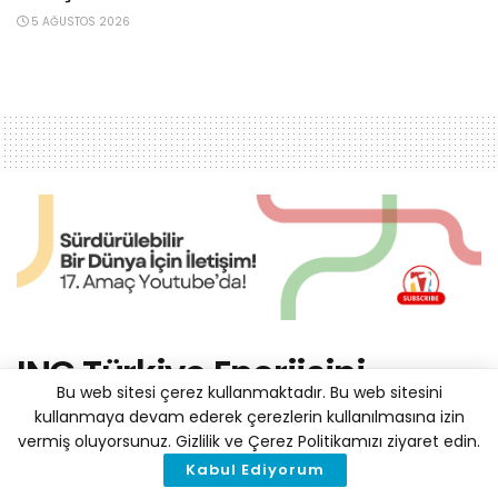
5 AĞUSTOS 2026
ING Türkiye Enerjisini
Bu web sitesi çerez kullanmaktadır. Bu web sitesini
Güneşten Üretecek
kullanmaya devam ederek çerezlerin kullanılmasına izin
vermiş oluyorsunuz. Gizlilik ve Çerez Politikamızı ziyaret edin.
by
Haber Merkezi
30 Temmuz 2019
A
Kabul Ediyorum
A
Reading Time: 2 mins read