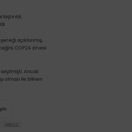
aştırıldı.
di.
eşeceği açıklanmış,
eceğini, COP24 zirvesi
 seçilmişti. Ancak
ı olması ile bilinen
yin
UNFCC