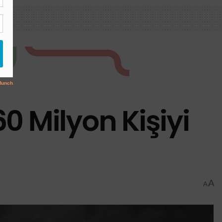
60 Milyon Kişiyi
A
A