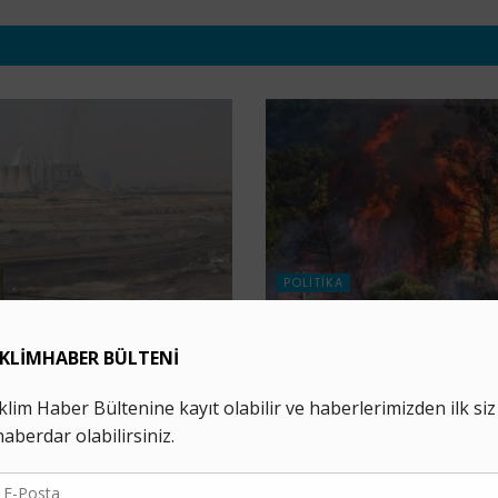
POLITIKA
e Vurdu: Gözler
81 İlde “İl İklim Değişik
i
Kurulu” Kuruluyor
7 AĞUSTOS 2026