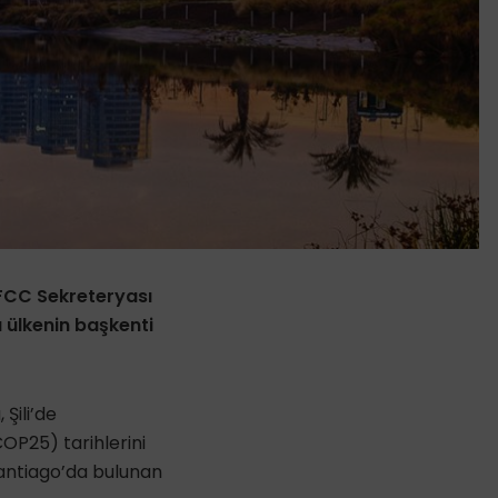
NFCC
Sekreteryası
 ülkenin başkenti
Şili’de
COP25) tarihlerini
 Santiago’da bulunan