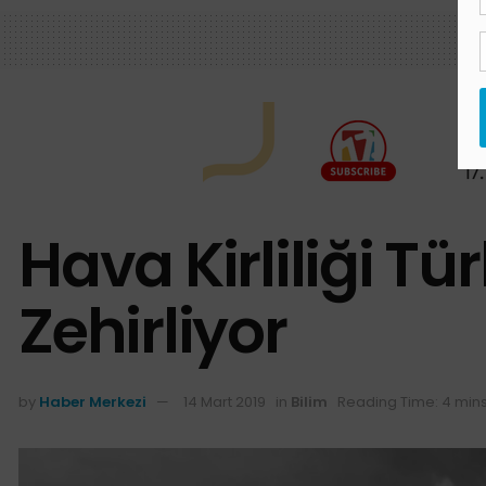
Hava Kirliliği Tü
Zehirliyor
by
Haber Merkezi
14 Mart 2019
in
Bilim
Reading Time: 4 min