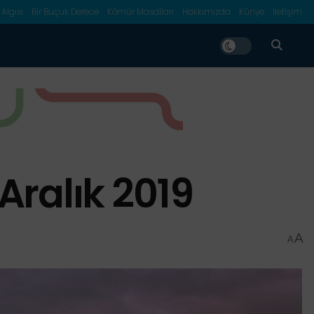
 Algısı
Bir Buçuk Derece
Kömür Masalları
Hakkımızda
Künye
İletişim
Aralık 2019
A
A