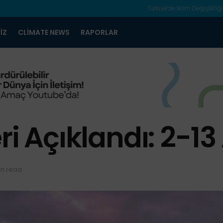
Türkiye’de İklim Değişlikliği
IZ
CLIMATE NEWS
RAPORLAR
i Açıklandı: 2-13 
in read