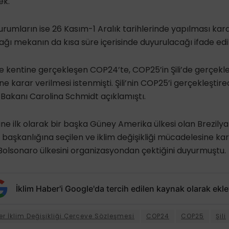
ek.
umların ise 26 Kasım-1 Aralık tarihlerinde yapılması kararl
ğı mekanın da kısa süre içerisinde duyurulacağı ifade edil
e kentine gerçekleşen COP24’te, COP25’in Şili’de gerçekl
ne karar verilmesi istenmişti. Şili’nin COP25’i gerçekleştir
e Bakanı Carolina Schmidt açıklamıştı.
ne ilk olarak bir başka Güney Amerika ülkesi olan Brezilya
n başkanlığına seçilen ve iklim değişikliği mücadelesine karş
ir Bolsonaro ülkesini organizasyondan çektiğini duyurmuştu.
İklim Haber'i Google'da tercih edilen kaynak olarak ekle
ler İklim Değişikliği Çerçeve Sözleşmesi
COP24
COP25
Şili