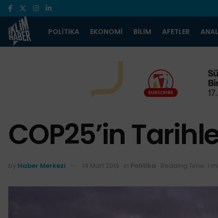
POLITIKA
EKONOMI
BILIM
AFETLER
ANAL
COP25’in Tarihler
by
Haber Merkezi
14 Mart 2019
in
Politika
Reading Time: 1 m