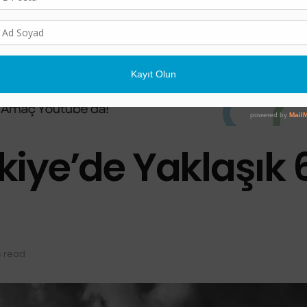
rkiye’de Yaklaşık 
s read