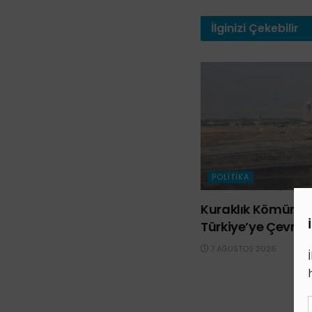
İlginizi
Çekebilir
POLITIKA
Kuraklık Kömürü d
Türkiye’ye Çevrild
7 AĞUSTOS 2026