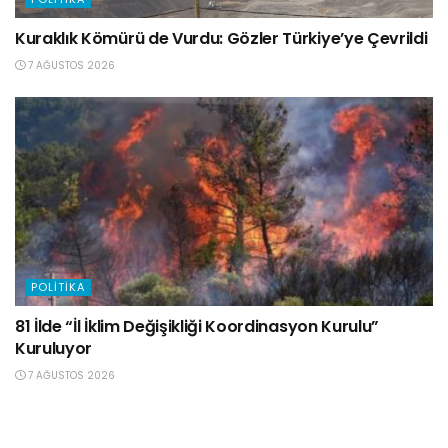
Kuraklık Kömürü de Vurdu: Gözler Türkiye’ye Çevrildi
7 AĞUSTOS 2026
POLITIKA
81 İlde “İl İklim Değişikliği Koordinasyon Kurulu”
Kuruluyor
7 AĞUSTOS 2026