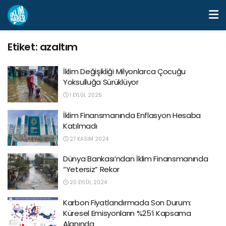
Etiket:
azaltım
İklim Değişikliği Milyonlarca Çocuğu
Yoksulluğa Sürüklüyor
1 EYLÜL 2025
İklim Finansmanında Enflasyon Hesaba
Katılmadı
27 KASIM 2024
Dünya Bankası’ndan İklim Finansmanında
“Yetersiz” Rekor
20 EYLÜL 2024
Karbon Fiyatlandırmada Son Durum:
Küresel Emisyonların %25’i Kapsama
Alanında