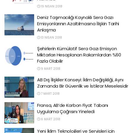
19 NISAN 2018
Deniz Taşımacılığı Kaynaklı Sera Gazı
Emisyonlarının Azaltılmasına İlişkin Tarihi
Anlaşma
13 NISAN 2018
Şehirlerin Kümülatif Sera Gazı Emisyon
Miktarları Hesaplanan Rakamlardan %60
Fazla Olabilir
9 MART 2018
AB Dış İlişkiler Konseyi: İklim Değişikliği, Aynı
Zamanda Bir Güvenlik ve İstikrar Meselesidir
7 MART 2018
Fransa, AB’de Karbon Fiyat Tabanı
Uygulama Çağrısını Yineledi
6 MART 2018
Yeni İklim Teknolojileri ve Servisleri için