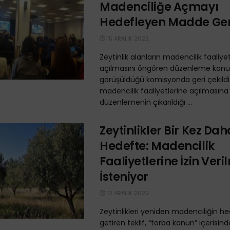
Madenciliğe Açmayı
Hedefleyen Madde Geri
15 ARALIK 2022
Zeytinlik alanların madencilik faaliye
açılmasını öngören düzenleme kanun 
görüşüldüğü komisyonda geri çekildi. 
madencilik faaliyetlerine açılmasına i
düzenlemenin çıkarıldığı ...
Zeytinlikler Bir Kez Dah
Hedefte: Madencilik
Faaliyetlerine İzin Ver
İsteniyor
12 ARALIK 2022
Zeytinlikleri yeniden madenciliğin he
getiren teklif, “torba kanun” içerisinde