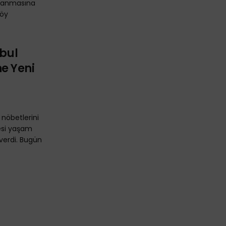
arlanmasına
köy
abul
ine Yeni
nöbetlerini
esi yaşam
 verdi. Bugün