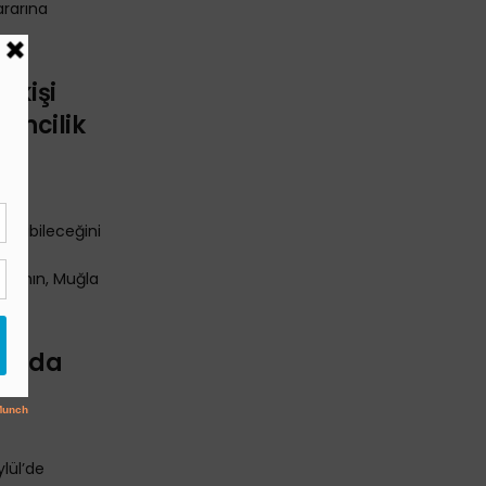
ararına
.
rkişi
encilik
pılabileceğini
 suç
nı’nın, Muğla
sında
lül’de