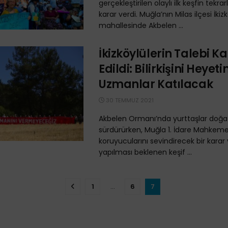
gerçekleştirilen olaylı ilk keşfin tekr
karar verdi. Muğla’nın Milas ilçesi İkiz
mahallesinde Akbelen ...
İkizköylülerin Talebi K
Edildi: Bilirkişini Heyet
Uzmanlar Katılacak
30 TEMMUZ 2021
Akbelen Ormanı’nda yurttaşlar doğa 
sürdürürken, Muğla 1. İdare Mahkem
koruyucularını sevindirecek bir karar
yapılması beklenen keşif ...
1
…
6
7