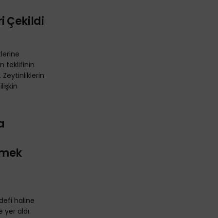
 Çekildi
tlerine
teklifinin
Zeytinliklerin
lişkin
a
ilmek
defi haline
 yer aldı.