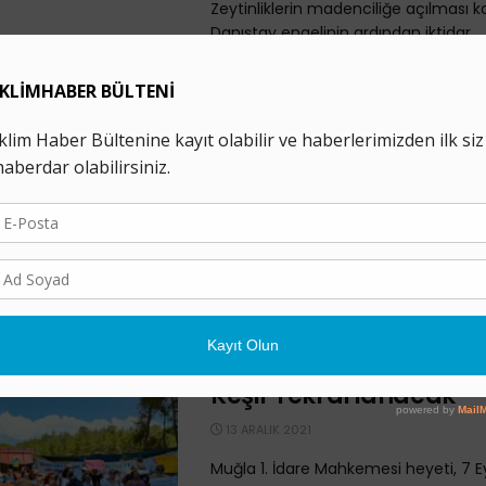
Zeytinliklerin madenciliğe açılması k
Danıştay engelinin ardından iktidar, ..
Akbelen’de Skandal Bili
Raporu: Ormanda Mad
Yapılabilir
24 KASIM 2022
İkizköylüler, Akbelen’de madencilik ya
iddia eden 3. bilirkişi heyeti hakkında
duyurusunda bulundu. Akbelen Orma
Milas’taki iki termik santralına ...
Akbelen Ormanı Dava
Keşif Tekrarlanacak
13 ARALIK 2021
Muğla 1. İdare Mahkemesi heyeti, 7 Ey