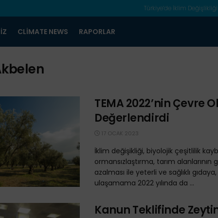
Türkiye’de İklim Değişlikliği
IZ
CLIMATE NEWS
RAPORLAR
kbelen
TEMA 2022’nin Çevre Ol
Değerlendirdi
17 OCAK 2023
İklim değişikliği, biyolojik çeşitlilik kayb
ormansızlaştırma, tarım alanlarının 
azalması ile yeterli ve sağlıklı gıdaya
ulaşamama 2022 yılında da ...
Kanun Teklifinde Zeytin