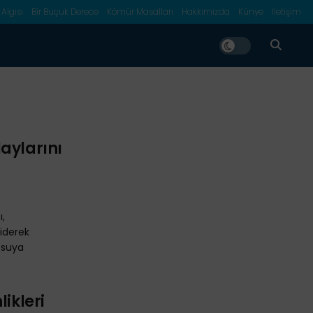
 Algısı
Bir Buçuk Derece
Kömür Masalları
Hakkımızda
Künye
İletişim
aylarını
ı,
giderek
, suya
likleri