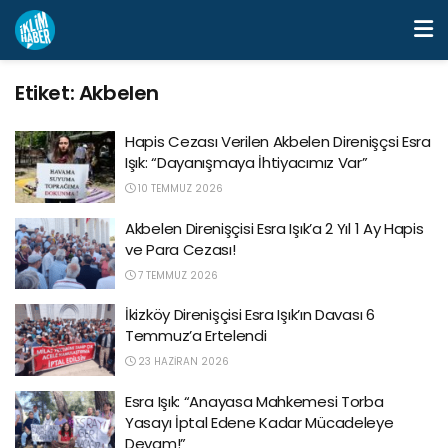
Etiket:
Akbelen
Hapis Cezası Verilen Akbelen Direnişçsi Esra
Işık: “Dayanışmaya İhtiyacımız Var”
10 TEMMUZ 2026
Akbelen Direnişçisi Esra Işık’a 2 Yıl 1 Ay Hapis
ve Para Cezası!
7 TEMMUZ 2026
İkizköy Direnişçisi Esra Işık’ın Davası 6
Temmuz’a Ertelendi
23 HAZIRAN 2026
Esra Işık: “Anayasa Mahkemesi Torba
Yasayı İptal Edene Kadar Mücadeleye
Devam!”