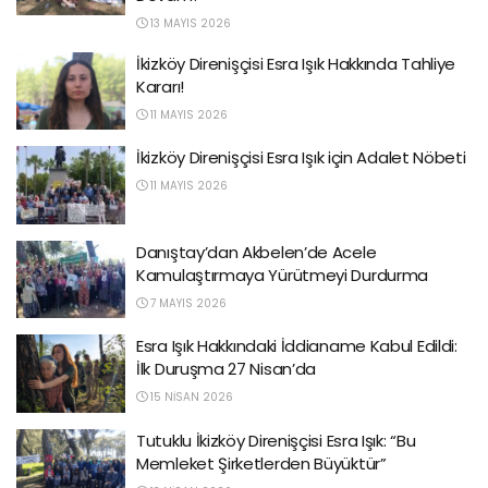
13 MAYIS 2026
İkizköy Direnişçisi Esra Işık Hakkında Tahliye
Kararı!
11 MAYIS 2026
İkizköy Direnişçisi Esra Işık için Adalet Nöbeti
11 MAYIS 2026
Danıştay’dan Akbelen’de Acele
Kamulaştırmaya Yürütmeyi Durdurma
7 MAYIS 2026
Esra Işık Hakkındaki İddianame Kabul Edildi:
İlk Duruşma 27 Nisan’da
15 NISAN 2026
Tutuklu İkizköy Direnişçisi Esra Işık: “Bu
Memleket Şirketlerden Büyüktür”