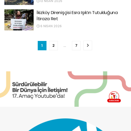
13 NISAN 2026
İkizköy Direnişçisi Esra Işık’ın Tutukluğuna
İtiraza Ret
6 NISAN 2026
1
2
…
7