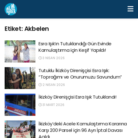
Etiket:
Akbelen
Esra Işık’ın Tutuklandığı Gün Evinde
Kamulaştırma için Keşif Yapıldı!
3 NISAN 2026
Tutuklu İkizköy Direnişçisi Esra Işık:
“Toprağımı ve Onurumuzu Savundum”
2 NISAN 2026
İkizköy Direnişçisi Esra Işık Tutuklandı!
31 MART 2026
İkizköy’deki Acele Kamulaştırma Kararına
Karşı 200 Parsel için 96 Ayrı İptal Davası
Açıldı