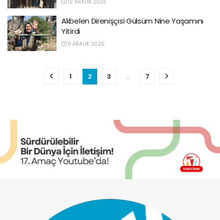
12 ARALIK 2025
Akbelen Direnişçisi Gülsüm Nine Yaşamını
Yitirdi
11 ARALIK 2025
1
2
3
…
7