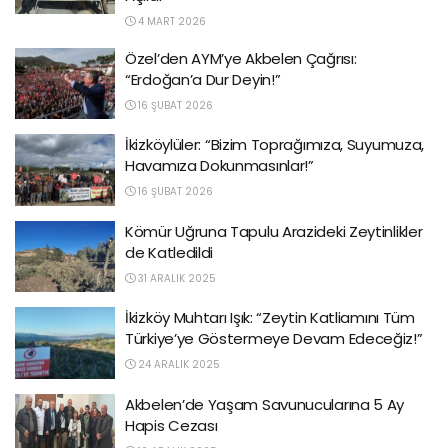
4 MART 2026
Özel’den AYM’ye Akbelen Çağrısı:
“Erdoğan’a Dur Deyin!”
16 ŞUBAT 2026
İkizköylüler: “Bizim Toprağımıza, Suyumuza,
Havamıza Dokunmasınlar!”
16 ŞUBAT 2026
Kömür Uğruna Tapulu Arazideki Zeytinlikler
de Katledildi
31 ARALIK 2025
İkizköy Muhtarı Işık: “Zeytin Katliamını Tüm
Türkiye’ye Göstermeye Devam Edeceğiz!”
24 ARALIK 2025
Akbelen’de Yaşam Savunucularına 5 Ay
Hapis Cezası