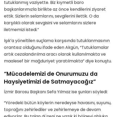
tutuklanmış vaziyette. Biz kıymetli baro
başkanlarımızla birlikte az önce kendilerini ziyaret
ettik. Sizlerin selamlarını, sevgilerini ilettik. O da
karşılıklı olarak sevgisini ve selamlarını sizlere
iletmemizi istedi.”
Işık’a yöneltilen suçlama karşısında tutuklanmasının
orantısız olduğunu ifade eden Akgün, “Tutuklamalar
artık cezalandırılma aracı olarak kullanılmakta ve
maalesef bir mağduriyet yaratılmakta” diye konuştu.
“Mücadelemizi de Onurumuzu da
Haysiyetimizi de Satmayacağız”
İzmir Barosu Başkanı Sefa Yılmaz ise şunları söyledi:
“Yöredeki bütün köylerin neredeyse havasını, suyunu,
toprağını zehirlediler ve zehirlemeye de devam
ediyorlar. Bu talan düzeni ne yazık ki bölgeyi abluka