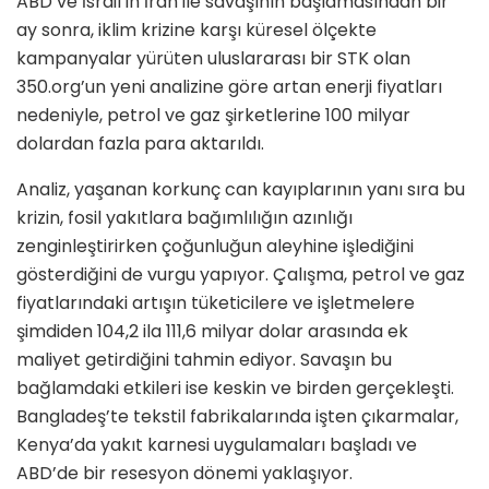
ABD ve İsrail’in İran ile savaşının başlamasından bir
ay sonra, iklim krizine karşı küresel ölçekte
kampanyalar yürüten uluslararası bir STK olan
350.org’un yeni analizine göre artan enerji fiyatları
nedeniyle, petrol ve gaz şirketlerine 100 milyar
dolardan fazla para aktarıldı.
Analiz, yaşanan korkunç can kayıplarının yanı sıra bu
krizin, fosil yakıtlara bağımlılığın azınlığı
zenginleştirirken çoğunluğun aleyhine işlediğini
gösterdiğini de vurgu yapıyor. Çalışma, petrol ve gaz
fiyatlarındaki artışın tüketicilere ve işletmelere
şimdiden 104,2 ila 111,6 milyar dolar arasında ek
maliyet getirdiğini tahmin ediyor. Savaşın bu
bağlamdaki etkileri ise keskin ve birden gerçekleşti.
Bangladeş’te tekstil fabrikalarında işten çıkarmalar,
Kenya’da yakıt karnesi uygulamaları başladı ve
ABD’de bir resesyon dönemi yaklaşıyor.