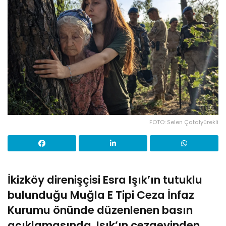
FOTO: Selen Çatalyürekli
İkizköy direnişçisi Esra Işık’ın tutuklu
bulunduğu Muğla E Tipi Ceza İnfaz
Kurumu önünde düzenlenen basın
açıklamasında, Işık’ın cezaevinden