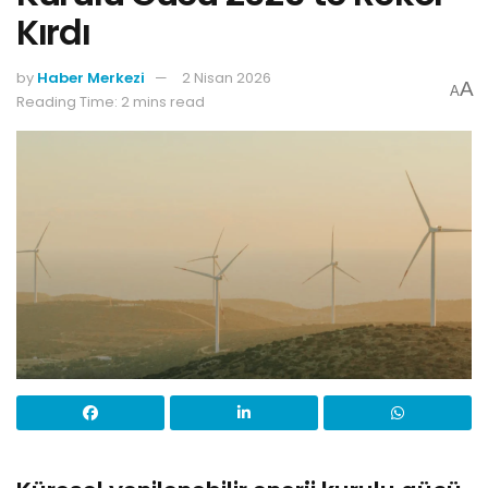
Kırdı
by
Haber Merkezi
2 Nisan 2026
A
A
Reading Time: 2 mins read