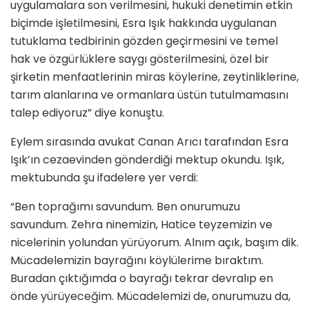
uygulamalara son verilmesini, hukuki denetimin etkin
biçimde işletilmesini, Esra Işık hakkında uygulanan
tutuklama tedbirinin gözden geçirmesini ve temel
hak ve özgürlüklere saygı gösterilmesini, özel bir
şirketin menfaatlerinin miras köylerine, zeytinliklerine,
tarım alanlarına ve ormanlara üstün tutulmamasını
talep ediyoruz” diye konuştu.
Eylem sırasında avukat Canan Arıcı tarafından Esra
Işık’ın cezaevinden gönderdiği mektup okundu. Işık,
mektubunda şu ifadelere yer verdi:
“Ben toprağımı savundum. Ben onurumuzu
savundum. Zehra ninemizin, Hatice teyzemizin ve
nicelerinin yolundan yürüyorum. Alnım açık, başım dik.
Mücadelemizin bayrağını köylülerime bıraktım.
Buradan çıktığımda o bayrağı tekrar devralıp en
önde yürüyeceğim. Mücadelemizi de, onurumuzu da,