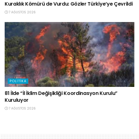
Kuraklık Kömürü de Vurdu: Gözler Türkiye’ye Çevrildi
7 AĞUSTOS 2026
POLITIKA
81 İlde “İl İklim Değişikliği Koordinasyon Kurulu”
Kuruluyor
7 AĞUSTOS 2026