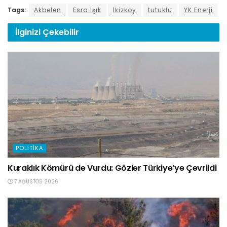
Tags:
Akbelen
Esra Işık
İkizköy
tutuklu
YK Enerji
İlginizi
Çekebilir
POLITIKA
Kuraklık Kömürü de Vurdu: Gözler Türkiye’ye Çevrildi
7 AĞUSTOS 2026