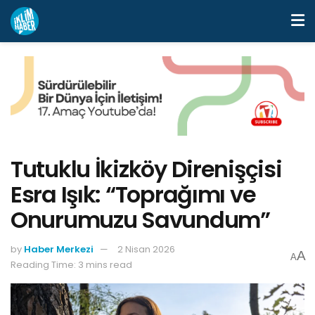
Tutuklu İkizköy Direnişçisi
Esra Işık: “Toprağımı ve
Onurumuzu Savundum”
by
Haber Merkezi
2 Nisan 2026
A
A
Reading Time: 3 mins read