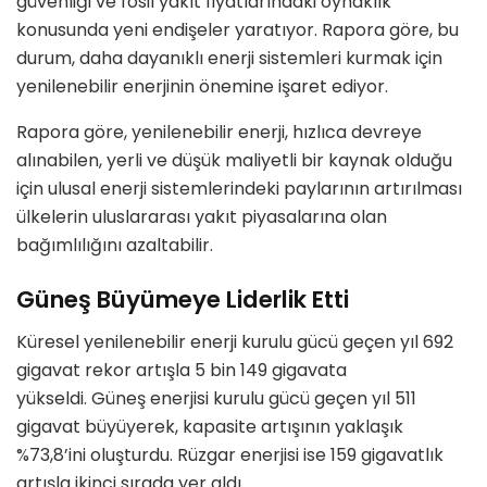
güvenliği ve fosil yakıt fiyatlarındaki oynaklık
konusunda yeni endişeler yaratıyor. Rapora göre, bu
durum, daha dayanıklı enerji sistemleri kurmak için
yenilenebilir enerjinin önemine işaret ediyor.
Rapora göre, yenilenebilir enerji, hızlıca devreye
alınabilen, yerli ve düşük maliyetli bir kaynak olduğu
için ulusal enerji sistemlerindeki paylarının artırılması
ülkelerin uluslararası yakıt piyasalarına olan
bağımlılığını azaltabilir.
Güneş Büyümeye Liderlik Etti
Küresel yenilenebilir enerji kurulu gücü geçen yıl 692
gigavat rekor artışla 5 bin 149 gigavata
yükseldi. Güneş enerjisi kurulu gücü geçen yıl 511
gigavat büyüyerek, kapasite artışının yaklaşık
%73,8’ini oluşturdu. Rüzgar enerjisi ise 159 gigavatlık
artışla ikinci sırada yer aldı.