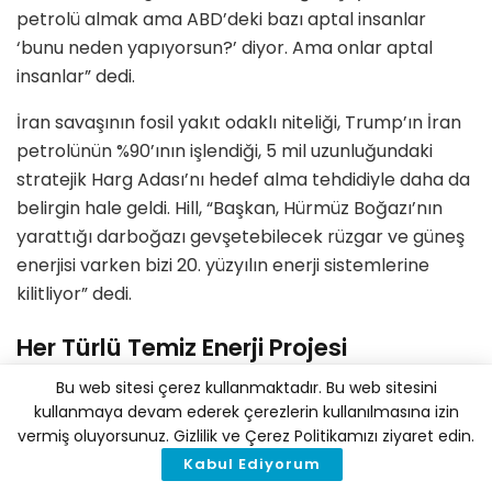
petrolü almak ama ABD’deki bazı aptal insanlar
‘bunu neden yapıyorsun?’ diyor. Ama onlar aptal
insanlar” dedi.
İran savaşının fosil yakıt odaklı niteliği, Trump’ın İran
petrolünün %90’ının işlendiği, 5 mil uzunluğundaki
stratejik Harg Adası’nı hedef alma tehdidiyle daha da
belirgin hale geldi. Hill, “Başkan, Hürmüz Boğazı’nın
yarattığı darboğazı gevşetebilecek rüzgar ve güneş
enerjisi varken bizi 20. yüzyılın enerji sistemlerine
kilitliyor” dedi.
Her Türlü Temiz Enerji Projesi
Engelleniyor
Bu web sitesi çerez kullanmaktadır. Bu web sitesini
kullanmaya devam ederek çerezlerin kullanılmasına izin
Fosil yakıtlara süregelen bağımlılığın yarattığı çok
vermiş oluyorsunuz. Gizlilik ve Çerez Politikamızı ziyaret edin.
yönlü tehlikeler, son dönemde hem İran’da hem de
Kabul Ediyorum
ABD’de açıkça görüldü. İran’daki petrol depolarına