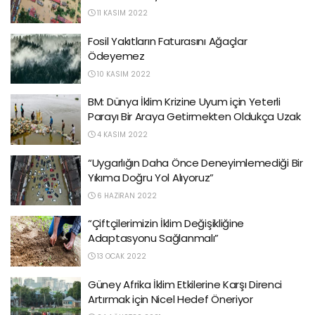
11 KASIM 2022
Fosil Yakıtların Faturasını Ağaçlar
Ödeyemez
10 KASIM 2022
BM: Dünya İklim Krizine Uyum için Yeterli
Parayı Bir Araya Getirmekten Oldukça Uzak
4 KASIM 2022
“Uygarlığın Daha Önce Deneyimlemediği Bir
Yıkıma Doğru Yol Alıyoruz”
6 HAZIRAN 2022
“Çiftçilerimizin İklim Değişikliğine
Adaptasyonu Sağlanmalı”
13 OCAK 2022
Güney Afrika İklim Etkilerine Karşı Direnci
Artırmak için Nicel Hedef Öneriyor