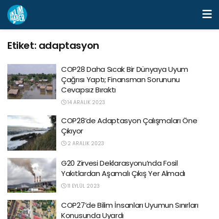
Etiket:
adaptasyon
COP28 Daha Sıcak Bir Dünyaya Uyum
Çağrısı Yaptı; Finansman Sorununu
Cevapsız Bıraktı
14 ARALIK 2023
COP28’de Adaptasyon Çalışmaları Öne
Çıkıyor
2 ARALIK 2023
G20 Zirvesi Deklarasyonu’nda Fosil
Yakıtlardan Aşamalı Çıkış Yer Almadı
11 EYLÜL 2023
COP27’de Bilim İnsanları Uyumun Sınırları
Konusunda Uyardı