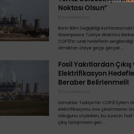
Noktası Olsun”
11 HAZIRAN 2026
Bonn İklim Değişikliği Konferansı’nd
Greenpeace Türkiye direktörü Berka
COP31’in uzak hedeflerin sergilendiği b
olmaktan öteye geçip gerçek ...
Fosil Yakıtlardan Çıkış
Elektrifikasyon Hedefle
Beraber Belirlenmeli!
10 HAZIRAN 2026
Uzmanlar Türkiye’nin COP31 Eylem 
elektrifikasyonu öne çıkarmasının ön
olduğunu söylerken, bu sürecin fosil 
çıkış tartışmasını geri ...