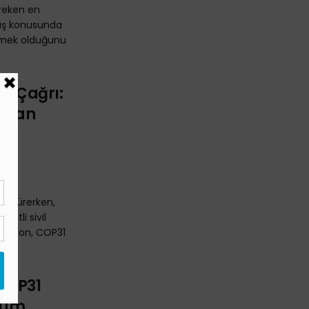
reken en
ıkış konusunda
ermek olduğunu
ya Çağrı:
ardan
ar
ri sürerken,
şitli sivil
alisyon, COP31
COP31
önüm