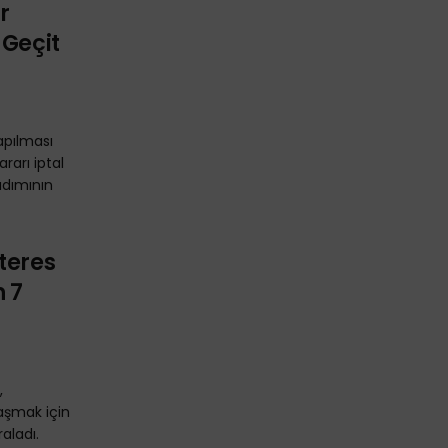
r
 Geçit
apılması
rarı iptal
adımının
teres
n 7
,
 aşmak için
aladı.