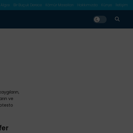
 Algısı
Bir Buçuk Derece
Kömür Masalları
Hakkımızda
Künye
İletişim
 kaygıların,
arın ve
rotesto
fer