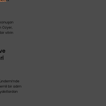
a konuşan
n Özyer,
ir vitrin
 ve
ri
Gündemi’nde
emli bir adım
yakıtlardan