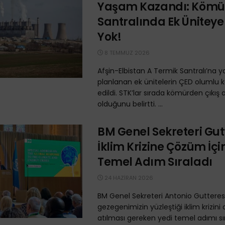
Yaşam Kazandı: Kömü
Santralında Ek Üniteye
Yok!
8 TEMMUZ 2026
Afşin-Elbistan A Termik Santralı’na y
planlanan ek ünitelerin ÇED olumlu ka
edildi. STK’lar sırada kömürden çıkış 
olduğunu belirtti. ...
BM Genel Sekreteri Gut
İklim Krizine Çözüm İçi
Temel Adım Sıraladı
24 HAZIRAN 2026
BM Genel Sekreteri Antonio Gutteres
gezegenimizin yüzleştiği iklim krizini
atılması gereken yedi temel adımı sır