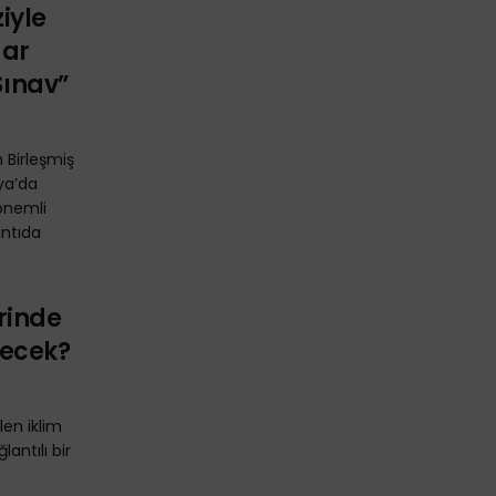
ziyle
dar
Sınav”
 Birleşmiş
lya’da
önemli
antıda
rinde
lecek?
len iklim
lantılı bir