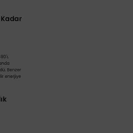
e Kadar
90'ı,
randa
dü. Benzer
lir enerjiye
lık