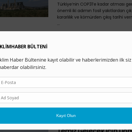
Türkiye’nin COP31’e kadar atması ge
önemli iki adımın fosil yakıtlardan ç
kararlılık ve kömürden çıkış tarihi v
...
Türkiye ve Avustralya’
“COP31’de Fosil Yakıtl
Çıkış için Cesur Adıml
Atılmalı”
12 HAZIRAN 2026
Bonn’da ara dönem iklim müzakerele
Türkiye ve Avustralya’yı temsil eden çe
toplum kuruluşlarından oluşan bir ko
Başkanı ...
Greenpeace Türkiye: “
Temiz Gelecek için D