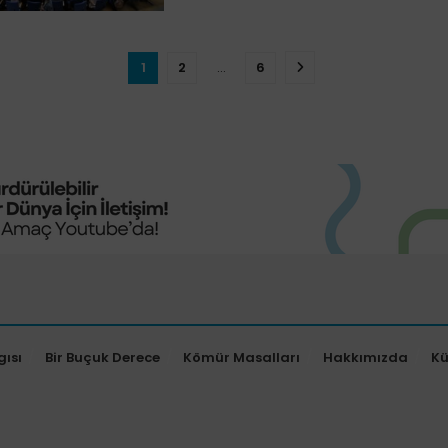
1
2
…
6
gısı
Bir Buçuk Derece
Kömür Masalları
Hakkımızda
K