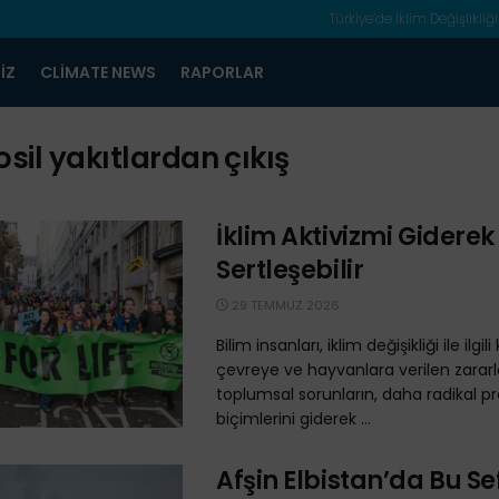
Türkiye’de İklim Değişlikliği
IZ
CLIMATE NEWS
RAPORLAR
osil yakıtlardan çıkış
İklim Aktivizmi Giderek
Sertleşebilir
29 TEMMUZ 2026
Bilim insanları, iklim değişikliği ile ilgili
çevreye ve hayvanlara verilen zararl
toplumsal sorunların, daha radikal p
biçimlerini giderek ...
Afşin Elbistan’da Bu Se