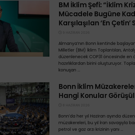
BM İklim Şefi: “İklim Kri
Mücadele Bugüne Ka
Karşılaşılan ‘En Çetin’ 
9 HAZIRAN 2026
Almanya’nın Bonn kentinde başlayan
Milletler (BM) İklim Toplantıları, Anta
düzenlenecek COP31 öncesinde en 
hazırlıklardan birini oluşturuyor. Topl
konuşan ...
Bonn İklim Müzakerele
Hangi Konular Görüşü
8 HAZIRAN 2026
Bonn’da her yıl Haziran ayında düzen
müzakereleri, bu yıl İran savaşıyla bağ
petrol ve gaz arzı krizinin yanı ...