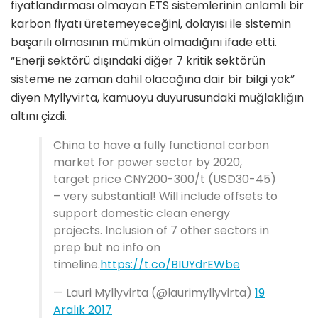
fiyatlandırması olmayan ETS sistemlerinin anlamlı bir
karbon fiyatı üretemeyeceğini, dolayısı ile sistemin
başarılı olmasının mümkün olmadığını ifade etti.
“Enerji sektörü dışındaki diğer 7 kritik sektörün
sisteme ne zaman dahil olacağına dair bir bilgi yok”
diyen Myllyvirta, kamuoyu duyurusundaki muğlaklığın
altını çizdi.
China to have a fully functional carbon
market for power sector by 2020,
target price CNY200-300/t (USD30-45)
– very substantial! Will include offsets to
support domestic clean energy
projects. Inclusion of 7 other sectors in
prep but no info on
timeline.
https://t.co/BIUYdrEWbe
— Lauri Myllyvirta (@laurimyllyvirta)
19
Aralık 2017