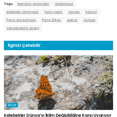
Tags:
benzinli otomobil
doğalgaz
elektrikli otomobil
fosil yakıt
güneş
kömür
Paris Anlaşması
Paris Etkisi
petrol
rüzgar
yenilenebilir enerji
İlginizi
Çekebilir
BILIM
Kelebekler Dünya’yı İklim Değişikliğine Karşı Uyarıyor