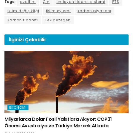
Tags:
azaltım
Çin
emisyon ticaret sistemi
ETS
iklim değişikliği
iklim eylemi
karbon piyasası
karbon ticareti
Tek gezegen
İlginizi
Çekebilir
EKONOMI
Milyarlarca Dolar Fosil Yakıtlara Akıyor: COP31
Öncesi Avustralya ve Türkiye Mercek Altında