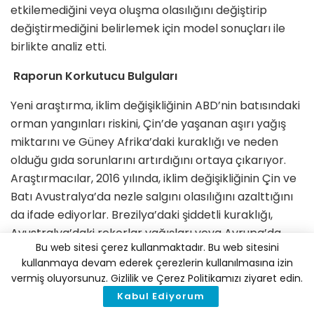
etkilemediğini veya oluşma olasılığını değiştirip
değiştirmediğini belirlemek için model sonuçları ile
birlikte analiz etti.
Raporun Korkutucu Bulguları
Yeni araştırma, iklim değişikliğinin ABD’nin batısındaki
orman yangınları riskini, Çin’de yaşanan aşırı yağış
miktarını ve Güney Afrika’daki kuraklığı ve neden
olduğu gıda sorunlarını artırdığını ortaya çıkarıyor.
Araştırmacılar, 2016 yılında, iklim değişikliğinin Çin ve
Batı Avustralya’da nezle salgını olasılığını azalttığını
da ifade ediyorlar. Brezilya’daki şiddetli kuraklığı,
Avustralya’daki rekorlar yağışları veya Avrupa’da
Bu web sitesi çerez kullanmaktadır. Bu web sitesini
hava kalitesini kötüleştiren durgun hava koşullarını
kullanmaya devam ederek çerezlerin kullanılmasına izin
inceleyen bilim insanları bu olayların iklim değişikliği
vermiş oluyorsunuz. Gizlilik ve Çerez Politikamızı ziyaret edin.
ile kesin bir bağlantısını bulamadıklarını belirtiyorlar.
Kabul Ediyorum