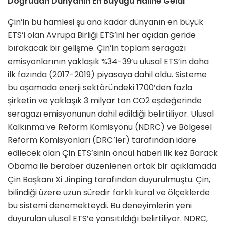
Doğrudan Dünyanın En Büyüğü Haline Geldi
Çin’in bu hamlesi şu ana kadar dünyanın en büyük
ETS’i olan Avrupa Birliği ETS’ini her açıdan geride
bırakacak bir gelişme. Çin’in toplam seragazı
emisyonlarının yaklaşık %34-39’u ulusal ETS’in daha
ilk fazında (2017-2019) piyasaya dahil oldu. Sisteme
bu aşamada enerji sektöründeki 1700’den fazla
şirketin ve yaklaşık 3 milyar ton CO2 eşdeğerinde
seragazı emisyonunun dahil edildiği belirtiliyor. Ulusal
Kalkınma ve Reform Komisyonu (NDRC) ve Bölgesel
Reform Komisyonları (DRC’ler) tarafından idare
edilecek olan Çin ETS’sinin öncül haberi ilk kez Barack
Obama ile beraber düzenlenen ortak bir açıklamada
Çin Başkanı Xi Jinping tarafından duyurulmuştu. Çin,
bilindiği üzere uzun süredir farklı kural ve ölçeklerde
bu sistemi denemekteydi. Bu deneyimlerin yeni
duyurulan ulusal ETS’e yansıtıldığı belirtiliyor. NDRC,