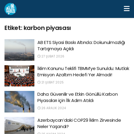
Etiket:
karbon piyasası
AB ETS Siyasi Baskı Altında: Dokunulmazlığı
Tartışmaya Açıldı
27 ŞUBAT 2026
İklim Kanunu Teklifi TBMM’ye Sunuldu: Mutlak
Emisyon Azaltım Hedefi Yer Almadı!
21 ŞUBAT 2025
Daha Güvenilir ve Etkin Gönüllü Karbon
Piyasaları için İlk Adım Atıldı
26 ARALIK 2024
Azerbaycan’daki COP29 İklim Zirvesinde
Neler Yaşandı?