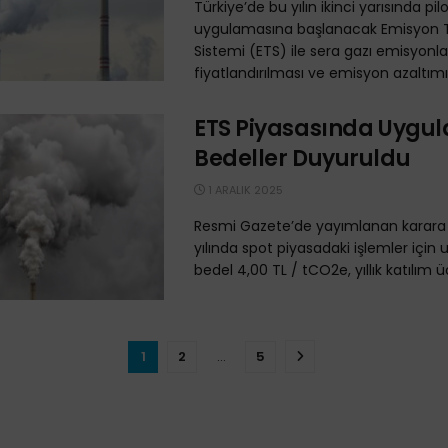
Türkiye’de bu yılın ikinci yarısında pil
uygulamasına başlanacak Emisyon T
Sistemi (ETS) ile sera gazı emisyonla
fiyatlandırılması ve emisyon azaltımın
ETS Piyasasında Uygu
Bedeller Duyuruldu
1 ARALIK 2025
Resmi Gazete’de yayımlanan karara
yılında spot piyasadaki işlemler için
bedel 4,00 TL / tCO2e, yıllık katılım ücr
1
2
…
5