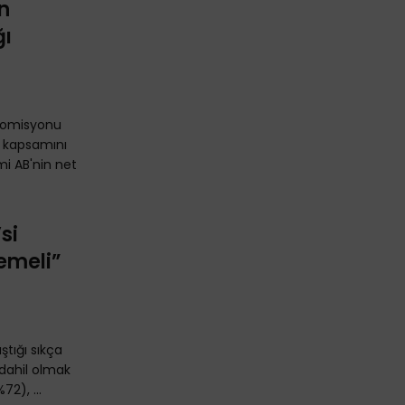
n
ğı
 Komisyonu
, kapsamını
mi AB'nin net
si
emeli”
ştığı sıkça
 dahil olmak
72), ...