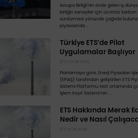
Avrupa Birliği'nin önde gelen iş dünyas
birliğin sanayiler için ücretsiz karbon i
sürdürmesi yönünde çağrıda bulunar
piyasasında ...
Türkiye ETS’de Pilot
Uygulamalar Başlıyor
23 OCAK 2026
Planlamaya göre, Enerji Piyasaları İş
(EPİAŞ) tarafından geliştirilen ETS P
Sistemi Platformu test ortamında çalı
İşlem Kayıt Sistemi’nin ...
ETS Hakkında Merak Edi
Nedir ve Nasıl Çalışac
9 OCAK 2026