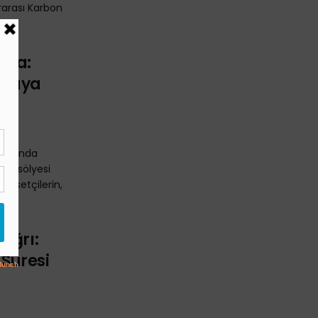
ararası Karbon
ında:
şmaya
t ayında
Şansölyesi
iyasetçilerin,
ağrı:
 Süresi