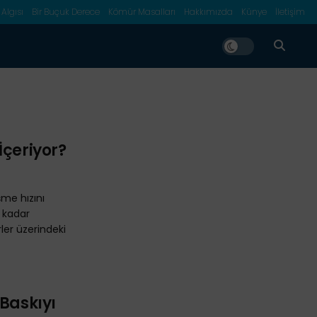
 Algısı
Bir Buçuk Derece
Kömür Masalları
Hakkımızda
Künye
İletişim
İçeriyor?
me hızını
e kadar
ler üzerindeki
 Baskıyı