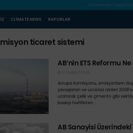
Türkiye’de İklim Değişlikliği
IZ
CLIMATE NEWS
RAPORLAR
misyon ticaret sistemi
AB’nin ETS Reformu Ne 
21 TEMMUZ 2026
Avrupa Komisyonu, emisyonların düş
yavaşlatan ve ücretsiz izinleri 2038'
uzatarak çelik ve çimento gibi sektör
baskıyı hafifleten ...
AB Sanayisi Üzerindeki