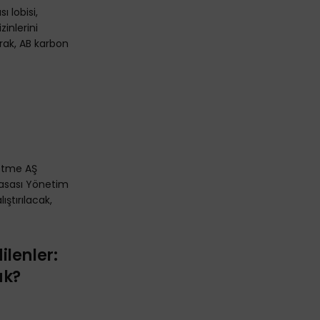
ı lobisi,
zinlerini
ak, AB karbon
letme AŞ
iyasası Yönetim
ştırılacak,
lenler:
ak?