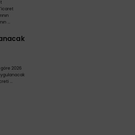
ot
icaret
rının
ın ...
lanacak
 göre 2026
 uygulanacak
eti ...