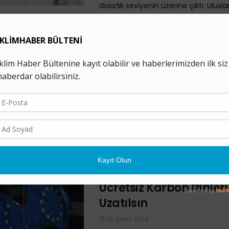
dolarlık seviyenin üzerine çıktı. Ulusl
Eylem ...
AB ETS Siyasi Baskı Alt
Dokunulmazlığı Tartı
Açıldı
27 ŞUBAT 2026
AB ETS’deki karbon fiyatlarında Şuba
yaşanan sert düşüş, başta Almanya 
Friedrich Merz olmak üzere Avrupalı s
sisteme ilk ...
Sanayicilerden AB’ye Ç
Ücretsiz Karbon İzinleri
Uzatılsın
25 ŞUBAT 2026