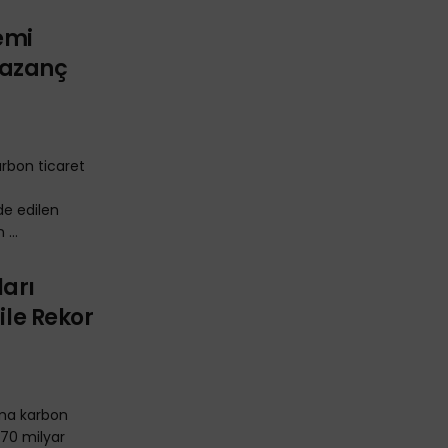
emi
Kazanç
karbon ticaret
de edilen
...
ları
ile Rekor
lama karbon
 70 milyar