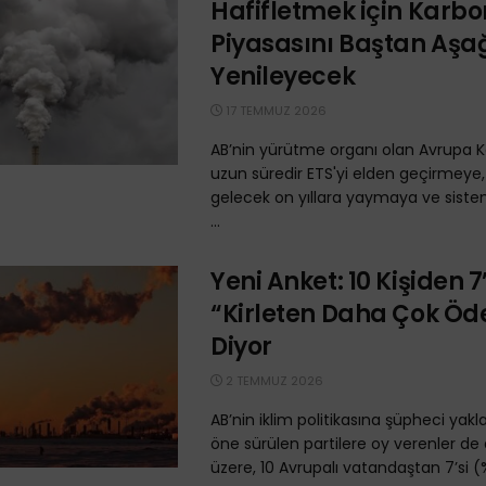
Hafifletmek için Karbo
Piyasasını Baştan Aşa
Yenileyecek
17 TEMMUZ 2026
AB’nin yürütme organı olan Avrupa
uzun süredir ETS'yi elden geçirmeye
gelecek on yıllara yaymaya ve siste
...
Yeni Anket: 10 Kişiden 7’
“Kirleten Daha Çok Öd
Diyor
2 TEMMUZ 2026
AB’nin iklim politikasına şüpheci yakla
öne sürülen partilere oy verenler de
üzere, 10 Avrupalı vatandaştan 7’si (%