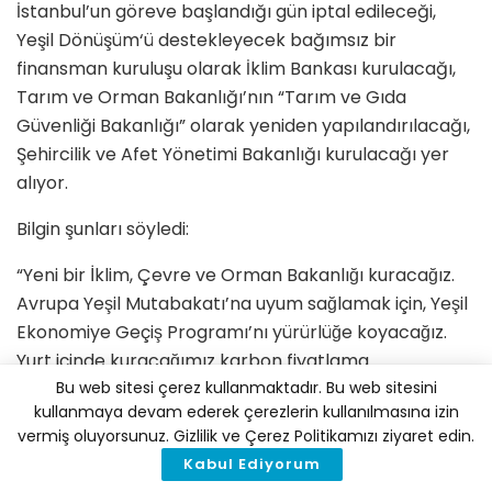
İstanbul’un göreve başlandığı gün iptal edileceği,
Yeşil Dönüşüm‘ü destekleyecek bağımsız bir
finansman kuruluşu olarak İklim Bankası kurulacağı,
Tarım ve Orman Bakanlığı’nın “Tarım ve Gıda
Güvenliği Bakanlığı” olarak yeniden yapılandırılacağı,
Şehircilik ve Afet Yönetimi Bakanlığı kurulacağı yer
alıyor.
Bilgin şunları söyledi:
“Yeni bir İklim, Çevre ve Orman Bakanlığı kuracağız.
Avrupa Yeşil Mutabakatı’na uyum sağlamak için, Yeşil
Ekonomiye Geçiş Programı’nı yürürlüğe koyacağız.
Yurt içinde kuracağımız karbon fiyatlama
Bu web sitesi çerez kullanmaktadır. Bu web sitesini
sistemlerinden elde edilecek gelirlerle, sektörlerin
kullanmaya devam ederek çerezlerin kullanılmasına izin
dönüşümünü finanse edecek ‘Yeşil Dönüşüm Fonu’nu
vermiş oluyorsunuz. Gizlilik ve Çerez Politikamızı ziyaret edin.
kuracağız. Çevre İhtisas Mahkemeleri kuracak, Türk
Kabul Ediyorum
Ceza Kanunu’ndaki çevre suçlarının kapsamını