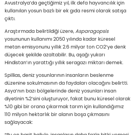
Avustralya’da geçtiğimiz yıl, ilk defa hayvancılık için
kullanılan yosun bazlı bir ek gıda resmi olarak satışa
çıktı.
Araştırmada belirtildiği üzere,
Asparagopsis
yosununun kullanımı 2050 yılında kadar küresel
metan emisyonunu yıllık 2.6 milyar ton CO2’ye denk
düşecek şekilde azaltabilir. Bu, aşağı yukarı
Hindistan’ın yarattığı yıllık seragazı miktarı demek.
Spillias, deniz yosunlarının insanların beslenme
düzenine sokulmasının da faydaları olacağını belirtti.
Asya’nın bazı bölgelerinde deniz yosunları insan
diyetinin %2’sini oluşturuyor, fakat bunu küresel olarak
%10 gibi bir orana çıkarmak tarım için kullandığımız
110 milyon hektarlık bir alanın boşa çıkmasını
sağlayacak:
“Bu en basit haliyle, insanların daha fazla bitki yemesi