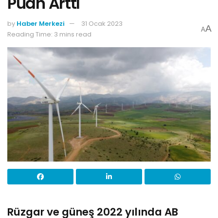
Puan Arttı
by
Haber Merkezi
31 Ocak 2023
A
A
Reading Time: 3 mins read
Rüzgar ve güneş 2022 yılında AB