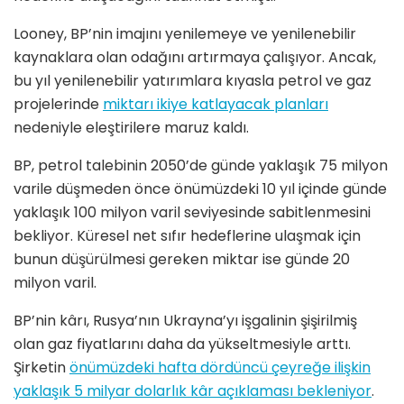
Looney, BP’nin imajını yenilemeye ve yenilenebilir
kaynaklara olan odağını artırmaya çalışıyor. Ancak,
bu yıl yenilenebilir yatırımlara kıyasla petrol ve gaz
projelerinde
miktarı ikiye katlayacak planları
nedeniyle eleştirilere maruz kaldı.
BP, petrol talebinin 2050’de günde yaklaşık 75 milyon
varile düşmeden önce önümüzdeki 10 yıl içinde günde
yaklaşık 100 milyon varil seviyesinde sabitlenmesini
bekliyor. Küresel net sıfır hedeflerine ulaşmak için
bunun düşürülmesi gereken miktar ise günde 20
milyon varil.
BP’nin kârı, Rusya’nın Ukrayna’yı işgalinin şişirilmiş
olan gaz fiyatlarını daha da yükseltmesiyle arttı.
Şirketin
önümüzdeki hafta dördüncü çeyreğe ilişkin
yaklaşık 5 milyar dolarlık kâr açıklaması bekleniyor
.