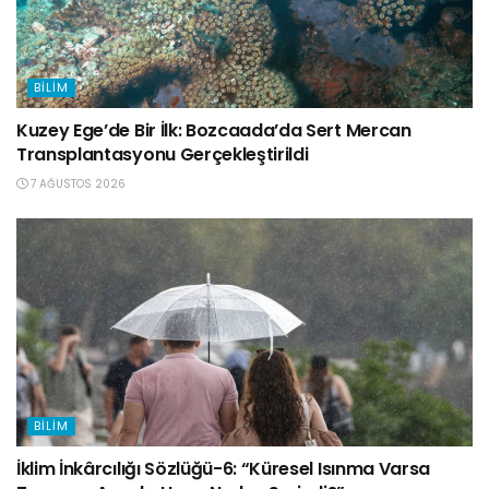
BILIM
Kuzey Ege’de Bir İlk: Bozcaada’da Sert Mercan
Transplantasyonu Gerçekleştirildi
7 AĞUSTOS 2026
BILIM
İklim İnkârcılığı Sözlüğü-6: “Küresel Isınma Varsa