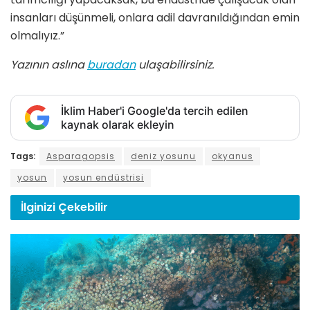
insanları düşünmeli, onlara adil davranıldığından emin
olmalıyız.”
Yazının aslına
buradan
ulaşabilirsiniz.
İklim Haber'i Google'da tercih edilen
kaynak olarak ekleyin
Tags:
Asparagopsis
deniz yosunu
okyanus
yosun
yosun endüstrisi
İlginizi
Çekebilir