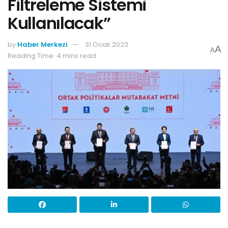
Filtreleme Sistemi
Kullanılacak”
by
Haber Merkezi
31 Ocak 2023
A
A
Reading Time: 4 mins read