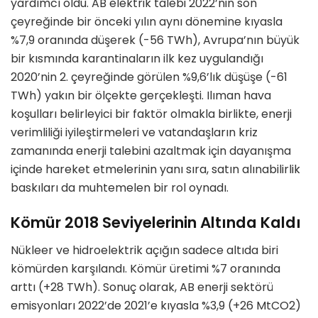
yardımcı oldu. AB elektrik talebi 2022’nin son
çeyreğinde bir önceki yılın aynı dönemine kıyasla
%7,9 oranında düşerek (-56 TWh), Avrupa’nın büyük
bir kısmında karantinaların ilk kez uygulandığı
2020’nin 2. çeyreğinde görülen %9,6’lık düşüşe (-61
TWh) yakın bir ölçekte gerçekleşti. Ilıman hava
koşulları belirleyici bir faktör olmakla birlikte, enerji
verimliliği iyileştirmeleri ve vatandaşların kriz
zamanında enerji talebini azaltmak için dayanışma
içinde hareket etmelerinin yanı sıra, satın alınabilirlik
baskıları da muhtemelen bir rol oynadı.
Kömür 2018 Seviyelerinin Altında Kaldı
Nükleer ve hidroelektrik açığın sadece altıda biri
kömürden karşılandı. Kömür üretimi %7 oranında
arttı (+28 TWh). Sonuç olarak, AB enerji sektörü
emisyonları 2022’de 2021’e kıyasla %3,9 (+26 MtCO2)