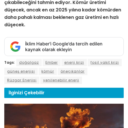
çıkabileceğini tahmin ediyor
.
Kömür üretimi
düşecek, ancak en az 2025 yılına kadar kömürden
daha pahalı kalması beklenen gaz üretimi en hızlı
düşecek
.
İklim Haber'i Google'da tercih edilen
kaynak olarak ekleyin
Tags:
doğalgaz
Ember
enerji krizi
fosil yakıt krizi
güneş enerjisi
kömür
öneçıkanlar
Rüzgar Enerjisi
yenilenebilir enerji
İlginizi
Çekebilir