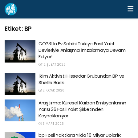
Etiket:
BP
COP31’in Ev Sahibi Türkiye Fosil Yakıt
Devleriyle Anlaşma İmzalamaya Devam
Ediyor!
12 ŞUBAT 2026
İklim Aktivisti Hissedar Grubundan BP ve
Shell’e Baskı
21 OCAK 2026
Araştırma: Küresel Karbon Emisyonlarının
Yarısı 36 Fosil Yakıt Şirketinden
Kaynaklanıyor
5 MART 2025
bp Fosil Yakıtlara Yılda 10 Milyar Dolarlık