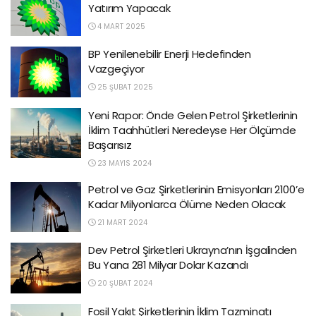
Yatırım Yapacak
4 MART 2025
BP Yenilenebilir Enerji Hedefinden
Vazgeçiyor
25 ŞUBAT 2025
Yeni Rapor: Önde Gelen Petrol Şirketlerinin
İklim Taahhütleri Neredeyse Her Ölçümde
Başarısız
23 MAYIS 2024
Petrol ve Gaz Şirketlerinin Emisyonları 2100’e
Kadar Milyonlarca Ölüme Neden Olacak
21 MART 2024
Dev Petrol Şirketleri Ukrayna’nın İşgalinden
Bu Yana 281 Milyar Dolar Kazandı
20 ŞUBAT 2024
Fosil Yakıt Şirketlerinin İklim Tazminatı