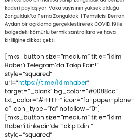
kaderi paylaşıyor. Vaka sayısının yüksek olduğu
Zonguldak’ta Tema Zonguldak İl Temsilcisi Berran
Aydan bir açıklama gerçekleştirerek COVID 19 ile
bölgedeki kömürlü termik santrallara ve hava
kirliliğine dikkat çekti.
[mks_button size=”medium” title=”İklim
Haber’i Telegram’da Takip Edin!”
style=”squared”
url=”
https://t.me/iklimhaber
”
target=”_blank” bg_color=”#0088cc”
txt_color=”#FFFFFF” icon=”fa-paper-plane-
o” icon_type=”fa” nofollow=”0″]
[mks_button size=”medium” title=”İklim
Haber’i Linkedin’de Takip Edin!”
style=”squared”