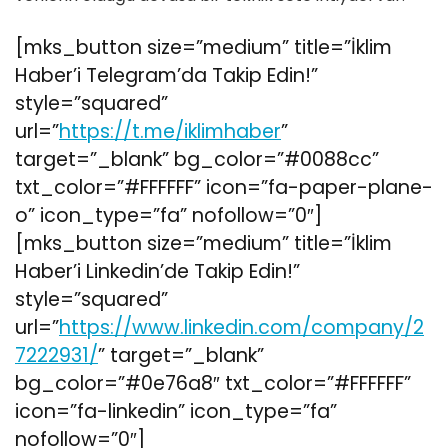
[mks_button size=”medium” title=”İklim
Haber’i Telegram’da Takip Edin!”
style=”squared”
url=”
https://t.me/iklimhaber
”
target=”_blank” bg_color=”#0088cc”
txt_color=”#FFFFFF” icon=”fa-paper-plane-
o” icon_type=”fa” nofollow=”0″]
[mks_button size=”medium” title=”İklim
Haber’i Linkedin’de Takip Edin!”
style=”squared”
url=”
https://www.linkedin.com/company/2
7222931/
” target=”_blank”
bg_color=”#0e76a8″ txt_color=”#FFFFFF”
icon=”fa-linkedin” icon_type=”fa”
nofollow=”0″]