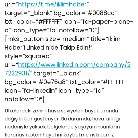
url=”
https://t.me/iklimhaber
”
target=”_blank” bg_color=”#0088cc”
txt_color=”#FFFFFF” icon=”fa-paper-plane-
o” icon_type=”fa” nofollow=”0″]
[mks_button size=”medium” title=”İklim
Haber’i Linkedin’de Takip Edin!”
style=”squared”
url=”
https://www.linkedin.com/company/2
7222931/
” target=”_blank”
bg_color=”#0e76a8″ txt_color=”#FFFFFF”
icon=”fa-linkedin” icon_type=”fa”
nofollow=”0″]
Ülkelerdeki zehirli hava seviyeleri büyük oranda
değişiklikler gösteriyor. Bu durumda, hava kirliliği
nedeniyle yüksek bölgelerde yaşayan insanların
koronavirüsten hayatını kaybetme riski temiz