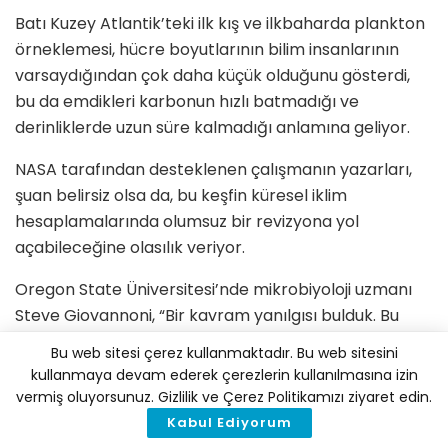
Batı Kuzey Atlantik’teki ilk kış ve ilkbaharda plankton
örneklemesi, hücre boyutlarının bilim insanlarının
varsaydığından çok daha küçük olduğunu gösterdi,
bu da emdikleri karbonun hızlı batmadığı ve
derinliklerde uzun süre kalmadığı anlamına geliyor.
NASA tarafından desteklenen çalışmanın yazarları,
şuan belirsiz olsa da, bu keşfin küresel iklim
hesaplamalarında olumsuz bir revizyona yol
açabileceğine olasılık veriyor.
Oregon State Üniversitesi’nde mikrobiyoloji uzmanı
Steve Giovannoni, “Bir kavram yanılgısı bulduk. Bu
durum kesinlikle karbon akışları modelini
Bu web sitesi çerez kullanmaktadır. Bu web sitesini
etkileyecektir” diyor ve ekliyor: “Küçük bir
kullanmaya devam ederek çerezlerin kullanılmasına izin
değişiklikten daha fazlasını gerektirecek.”
vermiş oluyorsunuz. Gizlilik ve Çerez Politikamızı ziyaret edin.
Kabul Ediyorum
[mks_button size=”medium” title=”İklim