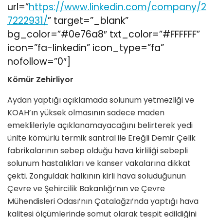
url=”
https://www.linkedin.com/company/2
7222931/
” target=”_blank”
bg_color=”#0e76a8″ txt_color=”#FFFFFF”
icon=”fa-linkedin” icon_type=”fa”
nofollow=”0″]
Kömür Zehirliyor
Aydan yaptığı açıklamada solunum yetmezliği ve
KOAH’ın yüksek olmasının sadece maden
emeklileriyle açıklanamayacağını belirterek yedi
ünite kömürlü termik santral ile Ereğli Demir Çelik
fabrikalarının sebep olduğu hava kirliliği sebepli
solunum hastalıkları ve kanser vakalarına dikkat
çekti. Zonguldak halkının kirli hava soluduğunun
Çevre ve Şehircilik Bakanlığı’nın ve Çevre
Mühendisleri Odası’nın Çatalağzı’nda yaptığı hava
kalitesi ölçümlerinde somut olarak tespit edildiğini