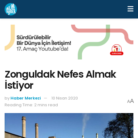
Zonguldak Nefes Almak
İstiyor
by
Haber Merkezi
10 Nisan 2020
A
A
Reading Time: 2 mins read