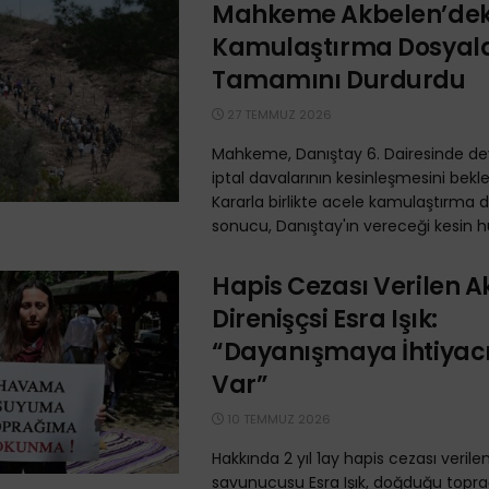
Mahkeme Akbelen’dek
Kamulaştırma Dosyala
Tamamını Durdurdu
27 TEMMUZ 2026
Mahkeme, Danıştay 6. Dairesinde 
iptal davalarının kesinleşmesini bekl
Kararla birlikte acele kamulaştırma d
sonucu, Danıştay'ın vereceği kesin h
Hapis Cezası Verilen 
Direnişçsi Esra Işık:
“Dayanışmaya İhtiyac
Var”
10 TEMMUZ 2026
Hakkında 2 yıl 1ay hapis cezası veril
savunucusu Esra Işık, doğduğu toprağ