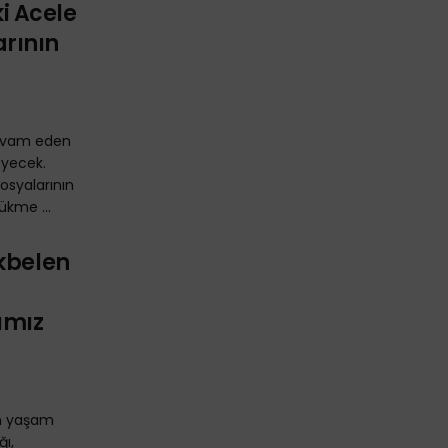
i Acele
rının
devam eden
eyecek.
osyalarının
ükme ...
Akbelen
ımız
en yaşam
ı,