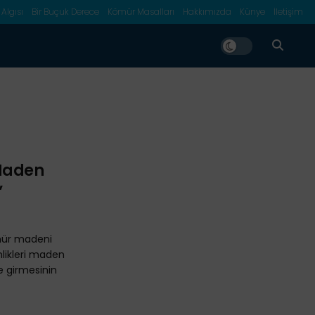
 Algısı
Bir Buçuk Derece
Kömür Masalları
Hakkımızda
Künye
İletişim
“Maden
”
mür madeni
nlikleri maden
e girmesinin