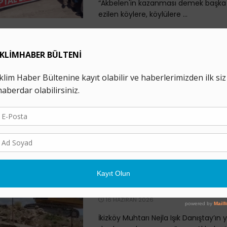
“Akbelen'in kazanması demek başka 
ezilen köylere, köylülere ...
Uluslararası Af Örgüt
İkizköy Direnişçisi Esra I
Acil Eylem Çağrısı
17 HAZIRAN 2026
Çevre hakları savunucusu Esra Işık’ı
görevlisine görevini yaptırmamak iç
“kamu görevlisine hakaret” suçlamal
yargılandığı davanın üçüncü duruşmas
Akbelen’de Şirket Danı
Kararı Dinlemedi!
16 HAZIRAN 2026
İkizköy Muhtarı Nejla Işık Danıştay’ın