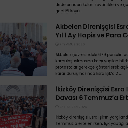
dedelerinden kalan zeytinlikleri ve 
geçtiği köyü ...
Akbelen Direnişçisi Esra
Yıl 1 Ay Hapis ve Para C
7 TEMMUZ 2026
Akbelen çevresindeki 679 parselin a
kamulaştırılmasına karşı yapılan bilirk
protestolar gerekçe gösterilerek açı
karar duruşmasında Esra Işık’a 2 ...
İkizköy Direnişçisi Esra I
Davası 6 Temmuz’a Ert
23 HAZIRAN 2026
İkizköy direnişçisi Esra Işık’ın yargılan
Temmuz’a ertelenirken, Işık yaptığı 