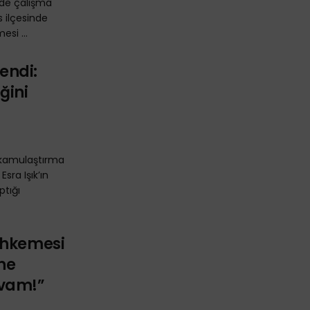
de çalışma
s ilçesinde
si ...
lendi:
ğini
 kamulaştırma
Esra Işık’ın
ptığı
ahkemesi
ne
vam!”