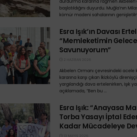
durdurma kararına rağmen Akbelen’
başlatıldığını duyurdu. Muğla’nın Mila
kömür madeni sahalarının genişletilme
Esra Işık’ın Davası Erte
“Memleketimin Gelece
Savunuyorum”
2 HAZIRAN 2026
Akbelen Ormanı çevresindeki acele
kararına karşı çıkan İkizköylü direnişçi 
yargılandığı dava ertelenirken, Işık ya
açıklamada, “Ben bu ...
Esra Işık: “Anayasa M
Torba Yasayı İptal Ede
Kadar Mücadeleye De
13 MAYIS 2026