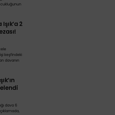
çocukluğunun
 Işık’a 2
ezası!
cele
işi keşfindeki
lan davanın
şık’ın
elendi
dığı dava 6
açıklamada,