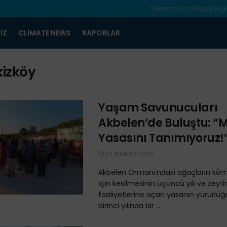
Türkiye’de İklim Değişlikliği
IZ
CLIMATE NEWS
RAPORLAR
kizköy
Yaşam Savunucuları
Akbelen’de Buluştu: 
Yasasını Tanımıyoruz!
27 TEMMUZ 2026
Akbelen Ormanı'ndaki ağaçların kö
için kesilmesinin üçüncü yılı ve zeyti
faaliyetlerine açan yasanın yürürlüğ
birinci yılında bir ...