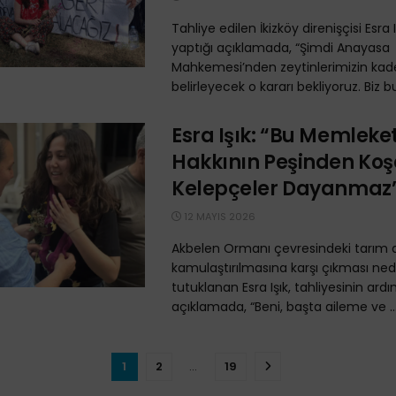
Tahliye edilen İkizköy direnişçisi Esra 
yaptığı açıklamada, “Şimdi Anayasa
Mahkemesi’nden zeytinlerimizin kade
belirleyecek o kararı bekliyoruz. Biz bu 
Esra Işık: “Bu Memleke
Hakkının Peşinden Ko
Kelepçeler Dayanmaz
12 MAYIS 2026
Akbelen Ormanı çevresindeki tarım ar
kamulaştırılmasına karşı çıkması ned
tutuklanan Esra Işık, tahliyesinin ard
açıklamada, “Beni, başta aileme ve ..
1
2
…
19