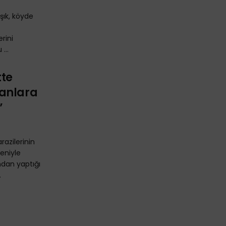
Işık, köyde
rini
...
tte
şanlara
”
azilerinin
eniyle
ından yaptığı
.