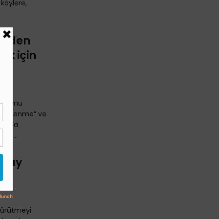
köylere,
ü’nden
şık için
n “kamu
in direnme” ve
arıyla
ı, ...
ştay
 yürütmeyi