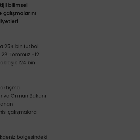
li bilimsel
 çalışmalarını
iyetleri
a 254 bin futbol
ti. 28 Temmuz –12
aklaşık 124 bin
tartışma
ım ve Orman Bakanı
 yanan
iş; çalışmalara
kdeniz bölgesindeki