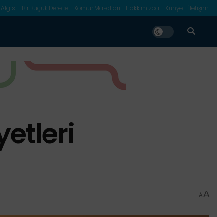
 Algısı
Bir Buçuk Derece
Kömür Masalları
Hakkımızda
Künye
İletişim
etleri
A
A