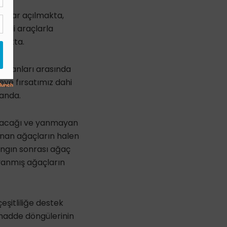
yollar açılmakta,
etli araçlarla
lmakta.
insanları arasında
eye fırsatımız dahi
 anda.
açacağı ve yanmayan
anan ağaçların halen
ngın sonrası ağaç
 yanmış ağaçların
şitliliğe destek
madde döngülerinin