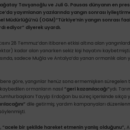
ağatay Tavşanoğlu ve Juli G. Pausas dünyanın en prestij
ce’da yayımlanan yazılarında yangın sonrası iyileştirme
el Müdürlüğü’nü (OGM)
“Türkiye’nin yangın sonrası faal
ardı ediyor” diyerek uyardı.
ısını 28 Temmuz’dan itibaren etkisi altına alan yangınlard
hektar) kadar alan yanarken sekiz kişi hayatını kaybetmiş
asında, sadece Muğla ve Antalya’da yanan ormanlık alan y
abere göre, yangınlar henüz sona ermemişken süregelen 
 kaybedilen ormanların nasıl
“geri kazanılacağı”
ydı. Tar
 Cumhurbaşkanı Tayyip Erdoğan bu süreç içerisinde sıkça
rılacağını”
dile getirmiş; yardım kampanyaları düzenlenm
öylenmişti.
,
“acele bir şekilde hareket etmenin yanlış olduğunu”,
A