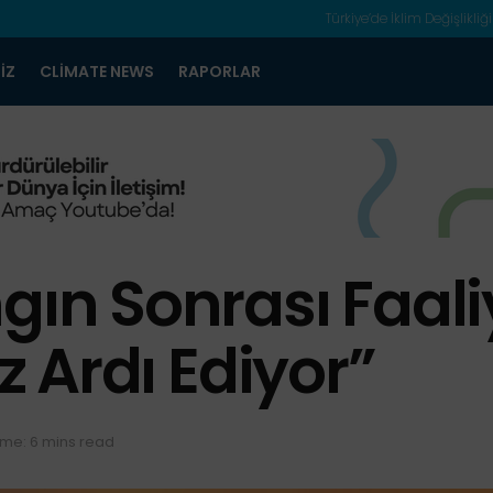
Türkiye’de İklim Değişlikliği
IZ
CLIMATE NEWS
RAPORLAR
gın Sonrası Faaliy
öz Ardı Ediyor”
ime: 6 mins read