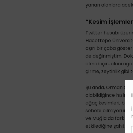
yanan alanlara acel
“Kesim İşlemler
Twitter hesabı üzer
Hacettepe Üniversite
aşırı bir çaba göst
de değinmiştim. Dol
olmak için, alanı agr
girme, zeytinlik gib
Şu anda, Orman Gene
olabildiğince hızlı 
ağaç kesimleri, bu k
sebebi bilmiyorum (H
ve Muğla’da farklı y
etkilediğine şahit o