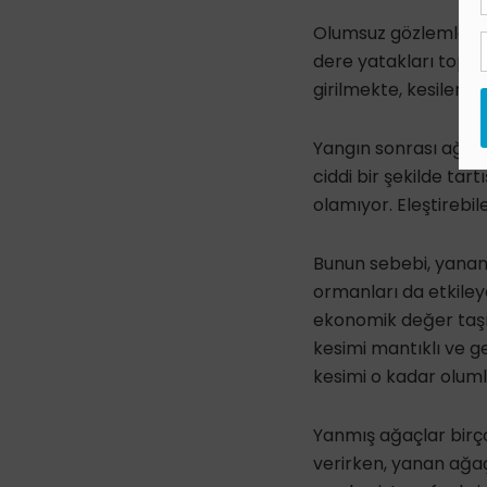
Olumsuz gözlemlerden
dere yatakları topra
girilmekte, kesilen 
Yangın sonrası ağaç 
ciddi bir şekilde tar
olamıyor. Eleştireb
Bunun sebebi, yanan
ormanları da etkile
ekonomik değer taşı
kesimi mantıklı ve g
kesimi o kadar oluml
Yanmış ağaçlar birço
verirken, yanan ağa