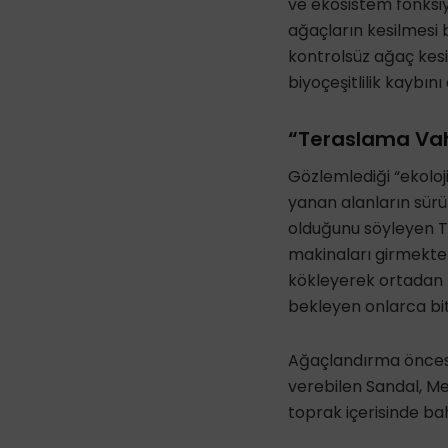
ve ekosistem fonksiy
ağaçların kesilmesi
kontrolsüz ağaç kes
biyoçeşitlilik kaybını
“Teraslama Va
Gözlemlediği “ekoloj
yanan alanların sürü
olduğunu söyleyen Ta
makinaları girmekte 
kökleyerek ortadan 
bekleyen onlarca bi
Ağaçlandırma öncesi 
verebilen Sandal, Me
toprak içerisinde b