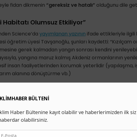
eyle fidan dikmenin
“gereksiz ve hatalı”
olduğunu dile geti
i Habitatı Olumsuz Etkiliyor”
inden Science’da
yayımlanan yazının
ifade ettikleriyle ilgili
si öğretim üyesi Tavşanoğlu, şunları kaydetti: “Kızılçam o
ermesine gerek kalmadan yangın sonrası kendini yenileye
ayısıyla, yangına maruz kalmış Akdeniz ormanlarının yeni
esif insan faaliyetlerinden korumak yeterlidir (yapılaşma, i
i tarım alanına dönüştürme vb.)
l Müdürlüğü, geleneksel uygulaması olan yanmış ağaçlar
bir şekilde sürdürmekte. Geçmişte daha kontrollü olarak ya
ez yanmış alanlara aşırı bir müdahaleyle gerçekleşmekte.
ızlı olma çabası mı, denetim eksikliği mi?), ancak kasım 
angın alanlarında, yangın sonrası kesim işlemlerinin habit
lduğum çok sayıda gözlemim oldu.