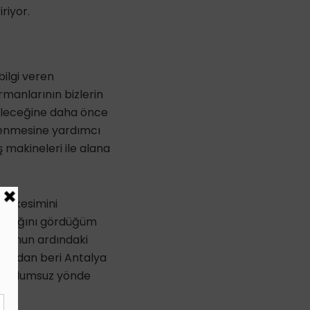
riyor.
 bilgi veren
rmanlarının bizlerin
bileceğine daha önce
lenmesine yardımcı
ş makineleri ile alana
ın kesimini
pıldığını gördüğüm
 Bunun ardındaki
ayından beri Antalya
atı olumsuz yönde