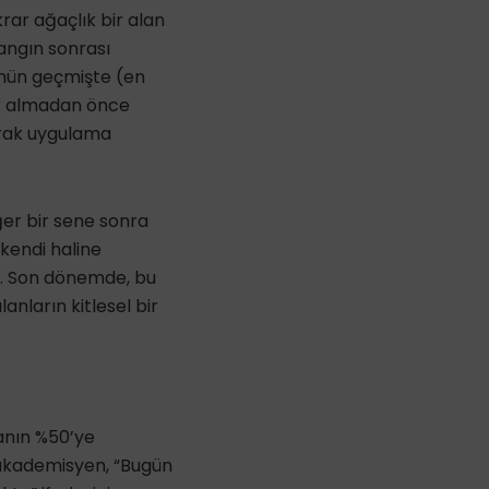
ar ağaçlık bir alan
angın sonrası
nün geçmişte (en
arar almadan önce
arak uygulama
er bir sene sonra
 kendi haline
ir. Son dönemde, bu
anların kitlesel bir
anın %50’ye
 akademisyen, “Bugün