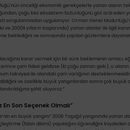
ğü’nün önceliği ekonomik gerekçelerle yanan alanın tekr
duğundan, çoğu kez ekosistem bütünlüğünü göz ardı eden y
eti sorgulanmadan uygulanıyor. Orman Genel Müdürlüğü’
rda ve 2000li yılların başlarında) yanan alanlar ile ilgili k
sene beklediğini ve sonrasında yapılan gözlemlere dayan
lacağına karar vermek için bir süre beklemenin amacı, eğ
terince çam fidesi geldiyse (ki çoğu zaman gelir), o alanın
hum takviyesi ile alandaki çam varlığının desteklenmesid
ildiğini ve özellikle büyük yangınlardan sonra çok büyük al
andırıldığına şahit oluyoruz.”
 En Son Seçenek Olmalı”
e’nin en büyük yangını” 2008 Taşağıl yangınında yanan al
leştirme (fidan dikimi) yapıldığını öğrendiğini kaydeden