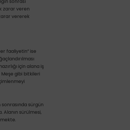
ngın sonrası
k zarar veren
zarar vererek
 faaliyetin” ise
ağaçlandırılması
ırlığı için alana iş
eşe gibi bitkileri
 çimlenmeyi
ın sonrasında sürgün
. Alanın sürülmesi,
tmekte.