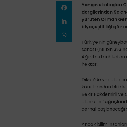
Yangın ekologları Ç
dergilerinden Scien
yürüten Orman Gen
biyoçeşitliliği göz 
Türkiye’nin güneybat
sahası (181 bin 393 
Ağustos tarihleri ar
hektar.
Diken’de yer alan h
konularından biri de
Bekir Pakdemirli ve
alanların
“ağaçlandı
derhal başlanacağı s
Ancak bilim insanları