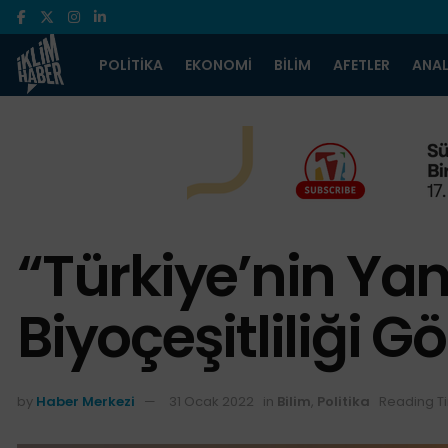
POLITIKA
EKONOMI
BILIM
AFETLER
ANAL
“Türkiye’nin Yan
Biyoçeşitliliği G
by
Haber Merkezi
31 Ocak 2022
in
Bilim
,
Politika
Reading T