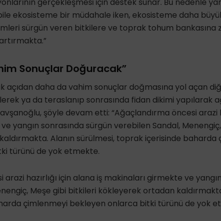
onlarının gerçekleşmesi için destek sunar. Bu nedenle ya
 bile ekosisteme bir müdahale iken, ekosisteme daha büyü
imleri sürgün veren bitkilere ve toprak tohum bankasına 
 artırmakta.”
him Sonuçlar Doğuracak”
ik açıdan daha da vahim sonuçlar doğmasına yol açan diğer
lerek ya da teraslanıp sonrasında fidan dikimi yapılarak 
vşanoğlu, şöyle devam etti: “Ağaçlandırma öncesi arazi haz
ve yangın sonrasında sürgün verebilen Sandal, Menengiç, M
kaldırmakta. Alanın sürülmesi, toprak içerisinde baharda
tki türünü de yok etmekte.
arazi hazırlığı için alana iş makinaları girmekte ve yang
nengiç, Meşe gibi bitkileri kökleyerek ortadan kaldırmakta
aharda çimlenmeyi bekleyen onlarca bitki türünü de yok e