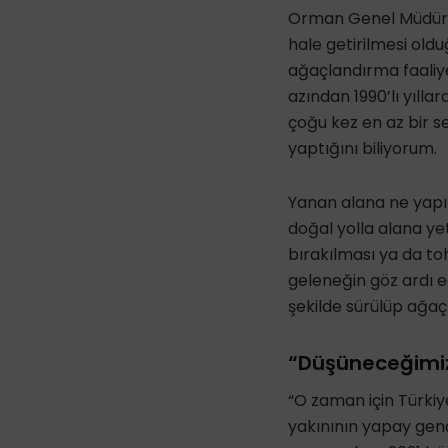
Orman Genel Müdürlü
hale getirilmesi ol
ağaçlandırma faaliy
azından 1990’lı yılla
çoğu kez en az bir 
yaptığını biliyorum.
Yanan alana ne yapı
doğal yolla alana ye
bırakılması ya da to
geleneğin göz ardı ed
şekilde sürülüp ağaçl
“Düşüneceğimiz
“O zaman için Türkiy
yakınının yapay genç