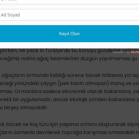
 bazıları: Tomruk taşımak için yangın alanı içinde geniş 
kla doldurulmakta, kesim ve taşıma için yangın alanına pal
materyal kendini yenilemekte olan bitkilerin üzerine bırakı
kesiminin ekosisteme olan olumsuz etkileri dünyada bilim 
tışılırken, ne yazık ki Türkiye’de bu konuyu gündeme getirm
ileceğimiz nokta ağaç kesimlerinin düzgün yapılmaması şu
 ağaçların ormanda kaldığı sürece böcek istilasına yol 
yeceği yönündeki yaygın (pek kanıtı olmayan) inanış ve y
ması. Ormanlara sadece ekonomik olarak bakarsanız, ya
erekli bir uygulamadır, ancak ekolojik yönden bakarsanız
u birşey olmayabilir.
k böcek ve kuş türü için yaşama ortamı oluşturarak biyoçe
çların zamanla devrilerek toprağa karışması ormandaki 