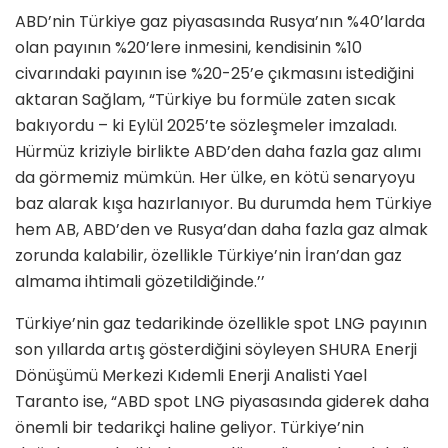
ABD’nin Türkiye gaz piyasasında Rusya’nın %40’larda
olan payının %20’lere inmesini, kendisinin %10
civarındaki payının ise %20-25’e çıkmasını istediğini
aktaran Sağlam, “Türkiye bu formüle zaten sıcak
bakıyordu – ki Eylül 2025’te sözleşmeler imzaladı.
Hürmüz kriziyle birlikte ABD’den daha fazla gaz alımı
da görmemiz mümkün. Her ülke, en kötü senaryoyu
baz alarak kışa hazırlanıyor. Bu durumda hem Türkiye
hem AB, ABD’den ve Rusya’dan daha fazla gaz almak
zorunda kalabilir, özellikle Türkiye’nin İran’dan gaz
almama ihtimali gözetildiğinde.’’
Türkiye’nin gaz tedarikinde özellikle spot LNG payının
son yıllarda artış gösterdiğini söyleyen SHURA Enerji
Dönüşümü Merkezi Kıdemli Enerji Analisti Yael
Taranto ise, “ABD spot LNG piyasasında giderek daha
önemli bir tedarikçi haline geliyor. Türkiye’nin