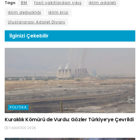
Tags:
BM
fosil yakıtlardan çıkış
iklim adaleti
iklim değişikliği
iklim krizi
Uluslararası Adalet Divanı
İlginizi
Çekebilir
POLITIKA
Kuraklık Kömürü de Vurdu: Gözler Türkiye’ye Çevrildi
7 AĞUSTOS 2026