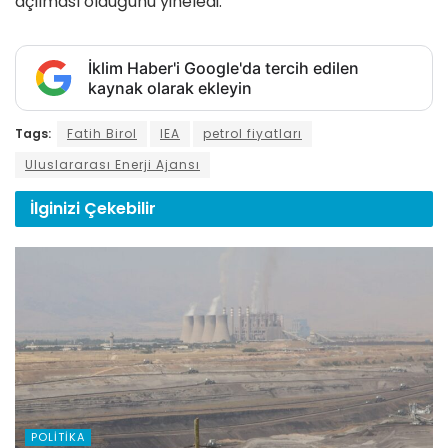
açılması olduğunu yineledi.
İklim Haber'i Google'da tercih edilen
kaynak olarak ekleyin
Tags:
Fatih Birol
IEA
petrol fiyatları
Uluslararası Enerji Ajansı
İlginizi
Çekebilir
POLITIKA