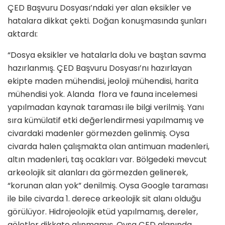
ÇED Başvuru Dosyası’ndaki yer alan eksikler ve
hatalara dikkat çekti. Doğan konuşmasında şunları
aktardı:
“Dosya eksikler ve hatalarla dolu ve baştan savma
hazırlanmış. ÇED Başvuru Dosyası’nı hazırlayan
ekipte maden mühendisi, jeoloji mühendisi, harita
mühendisi yok. Alanda flora ve fauna incelemesi
yapılmadan kaynak taraması ile bilgi verilmiş. Yanı
sıra kümülatif etki değerlendirmesi yapılmamış ve
civardaki madenler görmezden gelinmiş. Oysa
civarda halen çalışmakta olan antimuan madenleri,
altın madenleri, taş ocakları var. Bölgedeki mevcut
arkeolojik sit alanları da görmezden gelinerek,
“korunan alan yok” denilmiş. Oysa Google taraması
ile bile civarda 1. derece arkeolojik sit alanı olduğu
görülüyor. Hidrojeolojik etüd yapılmamış, dereler,
göletler dikkate alınmamış. Oysa ÇED alanında