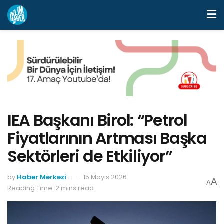
IEA Başkanı Birol: “Petrol
Fiyatlarının Artması Başka
Sektörleri de Etkiliyor”
by
Haber Merkezi
15 Mayıs 2026
A
A
Reading Time: 2 mins read