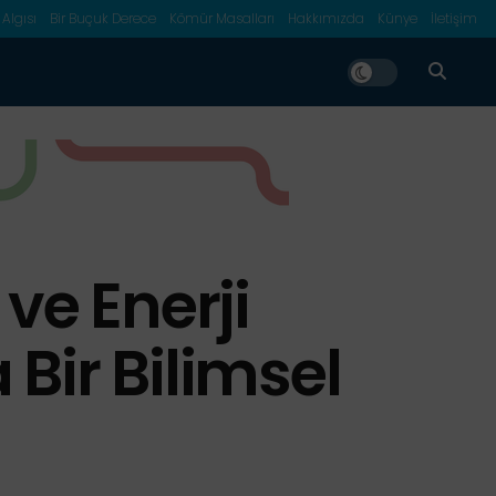
 Algısı
Bir Buçuk Derece
Kömür Masalları
Hakkımızda
Künye
İletişim
 ve Enerji
 Bir Bilimsel