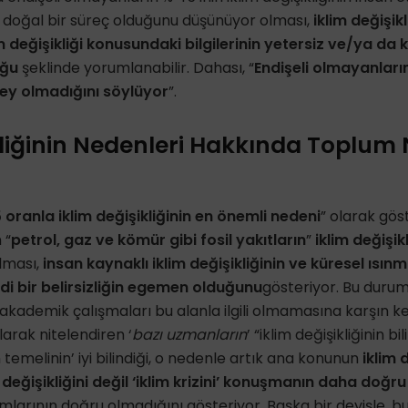
 doğal bir süreç olduğunu düşünüyor olması,
iklim değişikl
değişikliği konusundaki bilgilerinin yetersiz ve/ya da k
uğu
şeklinde yorumlanabilir. Dahası, “
Endişeli olmayanların 
 şey olmadığını söylüyor
”.
kliğinin Nedenleri Hakkında Toplum
oranla iklim değişikliğinin en önemli nedeni
” olarak gös
 “
petrol, gaz ve kömür gibi fosil yakıtların
”
iklim değişik
lması,
insan kaynaklı iklim değişikliğinin ve küresel ısı
i bir belirsizliğin egemen olduğunu
gösteriyor. Bu duru
kademik çalışmaları bu alanla ilgili olmamasına karşın ken
olarak nitelendiren ‘
bazı uzmanların
’ “iklim değişikliğinin b
m temelinin’ iyi bilindiği, o nedenle artık ana konunun
iklim d
 değişikliğini değil ‘iklim krizini’ konuşmanın daha doğr
larının doğru olmadığını gösteriyor. Başka bir deyişle, bu 