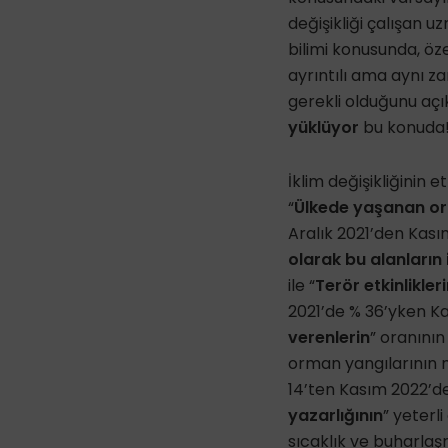
değişikliği çalışan uz
bilimi konusunda, öze
ayrıntılı ama aynı z
gerekli olduğunu açı
yüklüyor
bu konuda
İklim değişikliğinin 
“
Ülkede yaşanan orm
Aralık 2021’den Kası
olarak bu alanların
ile “
Terör etkinlikle
2021’de % 36’yken Ka
verenlerin
” oranının
orman yangılarının n
14’ten Kasım 2022’de
yazarlığının
” yeterl
sıcaklık ve buharlaş