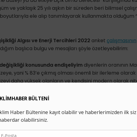
me düzeyi ya da etkiye açık olma derecesi
” karşılığında k
m ve yaklaşık 25 yılı aşkın bir süreden beri bilimsel çalış
oyutlarıyla ele alıp tanımlayarak kullanmakta olduğum
‘
şikliği Algısı ve Enerji Tercihleri 2022
anket
çalışmasının
dığım başlıca bulgu ve mesajları şöyle özetleyebilirim:
 değişikliği konusunda endişeliyim
diyenlerin oranının Ma
eye, yani % 83’e çıkmış olması önemli bir ilerleme olarak g
eyi daha yüksek olanların ve kendisini modern olarak nit
lim değişikliği konusunda daha fazla endişeli olduğunu be
nya’nın diğer ülkelerinde, özellikle gelişmekte ve az gelişm
uç olduğunu düşünüyorum. Şöyle ki ankete göre; “
lise altı
 77’si,
lise mezunlarının
% 86’sı,
üniversite mezunlarının
i
 endişeli olduğunu belirtiyor.
Modernlerin
% 86’sı iklim de
irtirken,
Dindar Muhafazakârların
% 74’ü Türkiye ortalam