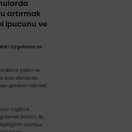
konularda
ğu artırmak
el ipucunu ve
ikaları Uygulama ve
a dikkat çekici ve
e bazı alanlarda
lması gereken bilimsel
nün İngilizce
rgulamak isterim. Bu
işikliğinin olumsuz