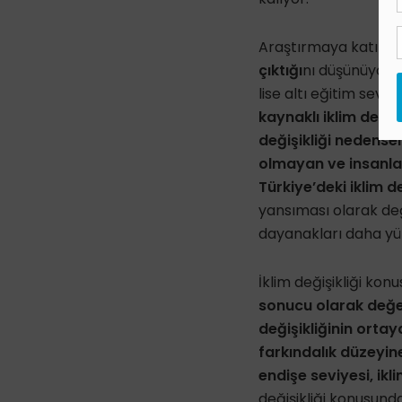
Araştırmaya katılanl
çıktığı
nı düşünüyor o
lise altı eğitim sevi
kaynaklı iklim değiş
değişikliği nedensell
olmayan ve insanlar
Türkiye’deki iklim d
yansıması olarak de
dayanakları daha yüks
İklim değişikliği kon
sonucu olarak değ
değişikliğinin orta
farkındalık düzeyi
endişe seviyesi, ikl
değişikliği konusunda