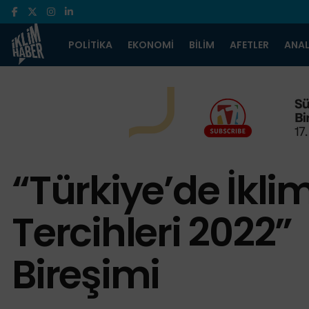
POLITIKA
EKONOMI
BILIM
AFETLER
ANAL
“Türkiye’de İklim
Tercihleri 2022” 
Bireşimi