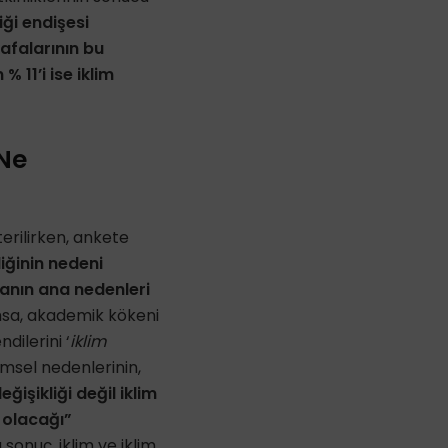
iği endişesi
afalarının bu
% 11’i ise iklim
 Ne
terilirken, ankete
liğinin nedeni
nmanın ana nedenleri
msa, akademik kökeni
dilerini ‘
iklim
ilimsel nedenlerinin,
eğişikliği değil iklim
u olacağı”
sonuç, iklim ve iklim