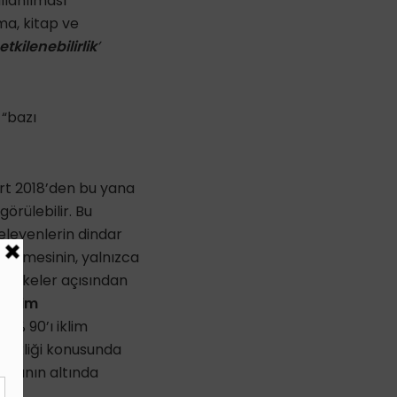
ullanılması
ma, kitap ve
etkilenebilirlik
’
“bazı
rt 2018’den bu yana
örülebilir. Bu
eleyenlerin dindar
lirtmesinin, yalnızca
iş ülkeler açısından
 eğitim
se % 90’ı iklim
ğişikliği konusunda
asının altında