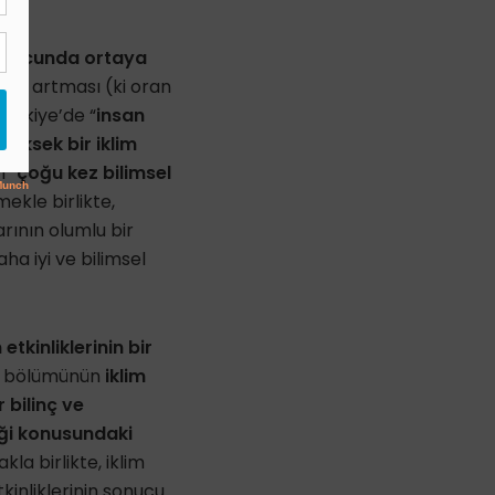
n sonucunda ortaya
nın artması (ki oran
Türkiye’de “
insan
yüksek bir iklim
 “
çoğu kez bilimsel
ekle birlikte,
rının olumlu bir
a iyi ve bilimsel
 etkinliklerinin bir
k bölümünün
iklim
 bilinç ve
liği konusundaki
kla birlikte, iklim
tkinliklerinin sonucu