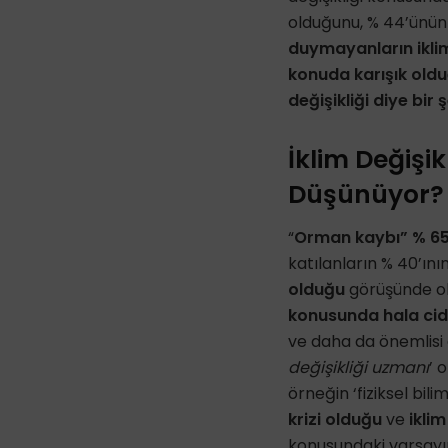
olduğunu, % 44’ünün
duymayanların iklim 
konuda karışık old
değişikliği diye bir
İklim Değişi
Düşünüyor?
“
Orman kaybı” % 65 
katılanların % 40’ının
olduğu
görüşünde o
konusunda hala cidd
ve daha da önemlisi a
değişikliği uzmanı
’ 
örneğin ‘fiziksel bili
krizi olduğu
ve
iklim
konusundaki varsayım