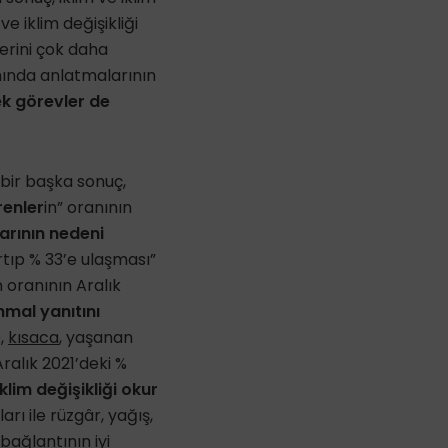
ve iklim değişikliği
lerini çok daha
mında anlatmalarının
ek görevler de
 bir başka sonuç,
renler
in” oranının
arının nedeni
rtıp % 33’e ulaşması”
 oranının Aralık
ihmal yanıtını
e,
kısaca
, yaşanan
Aralık 2021’deki %
iklim değişikliği okur
arı ile rüzgâr, yağış,
bağlantının iyi