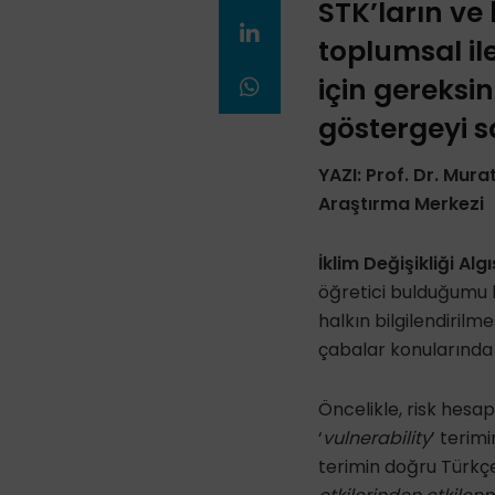
STK’ların ve 
toplumsal il
için gereksi
göstergeyi s
YAZI: Prof. Dr. Mura
Araştırma Merkezi
İklim Değişikliği Alg
öğretici bulduğumu 
halkın bilgilendirilm
çabalar konularında c
Öncelikle, risk hesap
‘
vulnerability
’ terim
terimin doğru Türkçe 