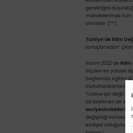
etkilerinden etkilen
gerektiğini düşündüğü
makalelerimde tüm b
olmalıdır (**).
Türkiye’de İklim Deği
sonuçlarından” çıkar
Kasım 2022’de
iklim
ölçülen en yüksek düz
bağlamda, eğitim düz
muhafazakârlardan ik
Türkiye için değil Dü
da beklenen bir son
seviyesindekilerin
%
değişikliği konusunda
endişeli olduğunu bel
kalıyor.”