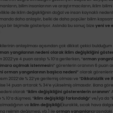
manların, bilim insanlarının ve araştırmacıların, iklim bilimi 
llikle de iklim değişikliğinin doğal ve insan kaynaklı neden
amanda daha anlaşılır, belki de daha popüler bilim kapsa
kça bir biçimde gösteriyor. Aslında bu sonuç bize
yeni ve 
!
etkilerinin anlaşılması açısından çok dikkat çekici bulduğum
an yangılarının nedeni olarak iklim değişikliğini göste
m 2022’ye 4 puan azalıp % 10’a gerilerken, “
orman yangınl
 imara açılmak istenmesi
ni” görenlerin oranının 6 puan a
rini orman yangınlarının başlıca nedeni”
olarak görenlerin
sım 2022’de % 22’ye gerilemiş olması ve “
Dikkatsizlik ve 
 ise 14 puan artarak % 34’e yükselmiş olmasıdır. Bana gör
edeni olarak “
iklim değişikliğini gösterenlerin oranının
” 
 % 10’a düşmesi, “
iklim değişikliği farkındalığı
” ve/ya da “
i olmadığının ve
iklim değişikliği
(kuraklık, sıcak hava dalgal
ma rejimin değişmesi, vb.) ile
orman yangınları
arasındaki 