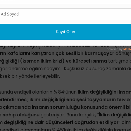
arın % 79’unun,
iklim değişikliğinin insan etkinliklerini
lması ve eğitim seviyesi arttıkça böyle düşünenlerin oranı
yesindekilerde % 69 iken, üniversite mezunlarında % 88’dir), 
ikliği ve küresel ısınmanın
bilimsel nedenleri
” konusunda
iği algısı
olduğu şeklinde yorumlanabilir. Bu sonucu, bazen
ın kafalarını karıştıran çok sesli bir karmaşaya
” dönüşm
eğişikliği (kısmen iklim krizi) ve küresel ısınma
tartışmala
ğerlendirme eğilimindeyim. Kuşkusuz bu süreç zamanla dah
ek bir yönde ilerleyebilir.
usunda endişeli olanların % 84’ünün
iklim değişikliğini insan
erlendirmes
i,
iklim değişikliği endişesi taşıyanlar
ın büyü
ya çıkmasında insanın sorumluluğu konusunda önemli bir
ne sahip olduğunu
gösteriyor. Buna karşılık, “
İklim değişik
im değişikliğine dair düşünceleri doğrudan etkiliyor
” olma
 endişeli olmayanların % 45’inin iklim değişikliğinin insan e