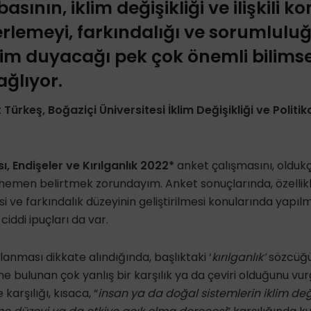
basının, iklim değişikliği ve ilişkili 
erlemeyi, farkındalığı ve sorumlulu
nim duyacağı pek çok önemli bilims
ağlıyor.
t Türkeş,
Boğaziçi Üniversitesi İklim Değişikliği ve Polit
ısı, Endişeler ve Kırılganlık 2022*
anket çalışmasını, oldukç
hemen belirtmek zorundayım. Anket sonuçlarında, özellikl
esi ve farkındalık düzeyinin geliştirilmesi konularında yapı
iddi ipuçları da var.
lanması dikkate alındığında, başlıktaki ‘
kırılganlık’
sözcüğü
ine bulunan çok yanlış bir karşılık ya da çeviri olduğunu vu
karşılığı, kısaca, “
insan ya da doğal sistemlerin iklim değ