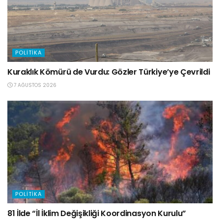
POLITIKA
Kuraklık Kömürü de Vurdu: Gözler Türkiye’ye Çevrildi
7 AĞUSTOS 2026
POLITIKA
81 İlde “İl İklim Değişikliği Koordinasyon Kurulu”