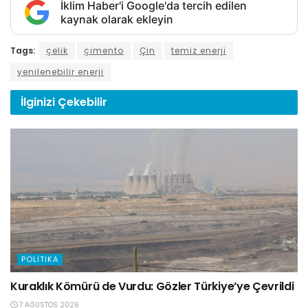
İklim Haber'i Google'da tercih edilen
kaynak olarak ekleyin
Tags:
çelik
çimento
Çin
temiz enerji
yenilenebilir enerji
İlginizi
Çekebilir
POLITIKA
Kuraklık Kömürü de Vurdu: Gözler Türkiye’ye Çevrildi
7 AĞUSTOS 2026