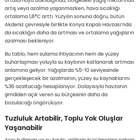
ortalamaya bakıldığında, bölgedeki yağış miktarında
artış veya azalma yaşanmazken, hava sıcaklığı
ortalama 1,8°C arttı. Yüzyılın sonuna doğru, bütün
Akdeniz çevresiyle birlikte Konya Kapalı Havzası’nda
da sıcaklığın daha da artması ve ortalama yağışların
azalması bekleniyor.
Bu tablo, hem sulama ihtiyacının hem de yüzey
buharlaşması yoluyla su kaybının katlanarak artması
anlamına geliyor. Yağışlarda %5-10 seviyesinde
gerçekleşecek bir azalmanın, yüzey su kaynaklarını
%36 azaltacağı hesaplanıyor. Dolayısıyla havzanın
şimdiden açık veren su bütçesinin daha da
bozulacağı öngörülüyor.
Tuzluluk Artabilir, Toplu Yok Oluşlar
Yaşanabilir
Aşırı kullanım ve su kaybı, göllerin küçülmesine sebep