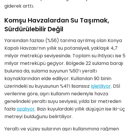
giderek arttı.
Komşu Havzalardan Su Taşımak,
Sürdürülebilir Değil
Yarısından fazlası (%56) tarıma ayrılmış olan Konya
Kapalı Havzası’nın yıllık su potansiyeli, yaklaşık 4,7
milyar metreküp seviyesinde. Toplam su ihtiyacı ise 5
milyar metreküpü geçiyor. Bölgede 22 sulama barajı
bulunsa da, sulama suyunun %60’ı yeraltı
kaynaklarından elde ediliyor. Kullanılan 90 binin
üzerindeki su kuyusunun %41’i lisanssız
işletiliyor
. DSİ
verilerine göre, aşırı kullanım nedeniyle havza
genelindeki yeraltı suyu seviyesi, yılda bir metreden
fazla
azalıyor
. Bazı kuyulardaki yıllık düşüşün ise iki-üç
metreyi bulduğunu belirtiliyor.
Yeraltı ve yüzey sularının aşırı kullanımına rağmen