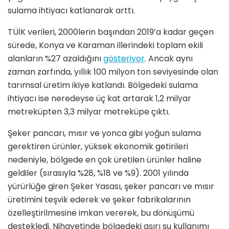
sulama ihtiyacı katlanarak arttı.
TÜİK verileri, 2000lerin başından 2019’a kadar geçen
sürede, Konya ve Karaman illerindeki toplam ekili
alanların %27 azaldığını
gösteriyor
. Ancak aynı
zaman zarfında, yıllık 100 milyon ton seviyesinde olan
tarımsal üretim ikiye katlandı. Bölgedeki sulama
ihtiyacı ise neredeyse üç kat artarak 1,2 milyar
metreküpten 3,3 milyar metreküpe çıktı.
Şeker pancarı, mısır ve yonca gibi yoğun sulama
gerektiren ürünler, yüksek ekonomik getirileri
nedeniyle, bölgede en çok üretilen ürünler haline
geldiler (sırasıyla %28, %18 ve %9). 2001 yılında
yürürlüğe giren Şeker Yasası, şeker pancarı ve mısır
üretimini teşvik ederek ve şeker fabrikalarının
özelleştirilmesine imkan vererek, bu dönüşümü
destekledi. Nihayetinde bölgedeki aşırı su kullanımı