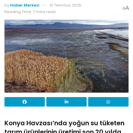
by
Haber Merkezi
10 Temmuz 2025
A
A
Reading Time: 7 mins read
Konya Havzası’nda yoğun su tüketen
tarım ürünlerinin üretimi son 20 yılda