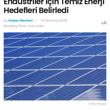
Endüstriler için Temiz Enerji
Hedefleri Belirledi
by
Haber Merkezi
10 Temmuz 2025
A
A
Reading Time: 1 min read
FOTO: Pexels