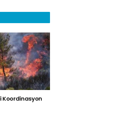
liği Koordinasyon