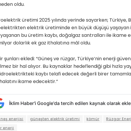
neden oldu.
oelektrik üretimi 2025 yılında yerinde sayarken; Türkiye, B
oelektrikten elektrik üretiminde en büyük düşüşü yaşayan i
 yaşanan bu üretim kaybı, doğalgaz santralları ile ikame ed
milyar dolarlık ek gaz ithalatına mâl oldu.
 şunları ekledi: “Güneş ve rüzgar, Türkiye’nin enerji güvenl
ez bir hal alıyor. Bu kaynaklar hedeflendiği gibi hızla yayg
droelektrikteki kaybı telafi edecek değerli birer tamaml
ithalatını ikame edecektir.”
İklim Haber'i Google'da tercih edilen kaynak olarak ekle
neş enerjisi
güneşten elektrik üretimi
kömür
Rüzgar Enerj
r enerji