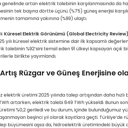
 genelinde artan elektrik talebinin karşılanmasında da haya
sinin tek başına dörtte üçünü (%75) güneş enerjisi karşıl
yümenin tamamına yakınına (%99) ulaştı.
ık
Küresel Elektrik Görünümü (Global Electricity Review
5 yılı küresel elektrik sistemine dair ilk kapsamlı değerle
ik talebinin %92’sini temsil eden 91 ülkeyi kapsayan açık bir
rilerle birlikte yayımlandı.
 Artış Rüzgar ve Güneş Enerjisine ola
z elektrik üretimi 2025 yılında talep artışından daha hızlı
 TWh artarken, elektrik talebi 849 TWh yükseldi. Bunun son
üretimi %0,2 geriledi ve bu durum, içinde bulunduğumuz yüzy
şanmayan beşinci yıl olarak kayıtlara geçti. Türkiye’de r
lep büyümesini aşsa da, hidroelektrik üretimindeki büyük d