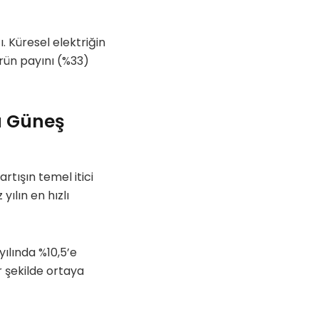
ı. Küresel elektriğin
ürün payını (%33)
ü Güneş
rtışın temel itici
ılın en hızlı
yılında %10,5’e
r şekilde ortaya