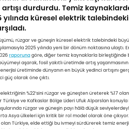
 artışı durdurdu. Temiz kaynaklard
25 yılında küresel elektrik talebind
şıladı.
nüşümü, rüzgar ve güneşin küresel elektrik talebindeki b
lamasıyla 2025 yılında yeni bir dönüm noktasına ulaştı. 
2026
raporuna
göre, diğer temiz kaynaklarla birleştiğinde b
 büyümeyi aşarak, fosil yakıtlı üretimde artış yaşanmasını
 enerjisi üretiminde dünyanın en büyük yedinci artışını ger
ci güç olarak öne çıktı.
a elektriğinin %22’sini rüzgar ve güneşten üreterek %17 ola
 Türkiye ve Kafkaslar Bölge Lideri Ufuk Alparslan konuyla ilg
ularında rüzgar ve güneşin payı hâlâ düşük seviyelerdey
a Asya ülkeleri için kritik bir rol model olarak öne çıkıyo
 olan Türkiye, elde ettiği bu ivmeyi sürdürerek temiz ene