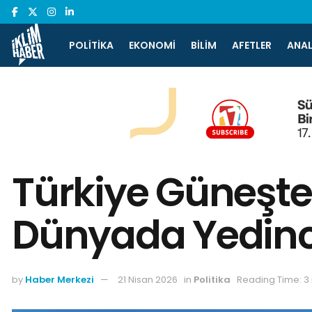
POLITIKA
EKONOMI
BILIM
AFETLER
ANAL
Türkiye Güneşten
Dünyada Yedinc
by
Haber Merkezi
21 Nisan 2026
in
Politika
Reading Time: 3