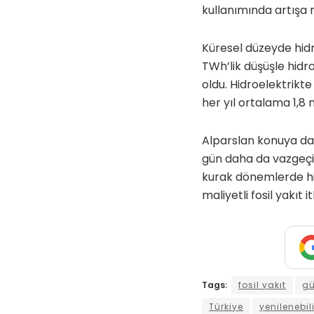
kullanımında artışa 
Küresel düzeyde hidr
TWh’lik düşüşle hidr
oldu. Hidroelektrikte
her yıl ortalama 1,8 
Alparslan konuya dair
gün daha da vazgeçilm
kurak dönemlerde hi
maliyetli fosil yakıt 
Tags:
fosil yakıt
gü
Türkiye
yenilenebili