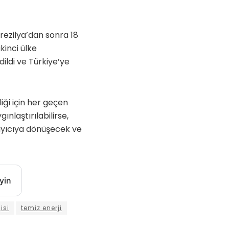
rezilya’dan sonra 18
kinci ülke
ildi ve Türkiye’ye
iği için her geçen
ınlaştırılabilirse,
ayıcıya dönüşecek ve
yin
isi
temiz enerji