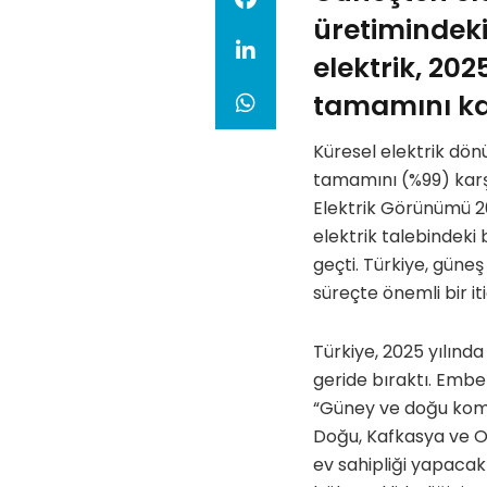
üretimindeki
elektrik, 20
tamamını kar
Küresel elektrik dö
tamamını (%99) karşı
Elektrik Görünümü 
elektrik talebindeki
geçti. Türkiye, güneş
süreçte önemli bir iti
Türkiye, 2025 yılınd
geride bıraktı. Ember
“Güney ve doğu komş
Doğu, Kafkasya ve Ort
ev sahipliği yapacak