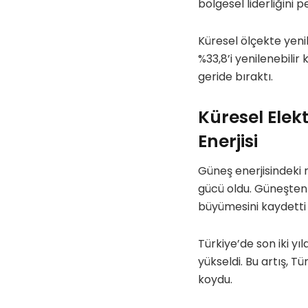
bölgesel liderliğini 
Küresel ölçekte yenile
%33,8’i yenilenebilir
geride bıraktı.
Küresel Ele
Enerjisi
Güneş enerjisindeki r
gücü oldu. Güneşten k
büyümesini kaydetti 
Türkiye’de son iki yı
yükseldi. Bu artış, T
koydu.