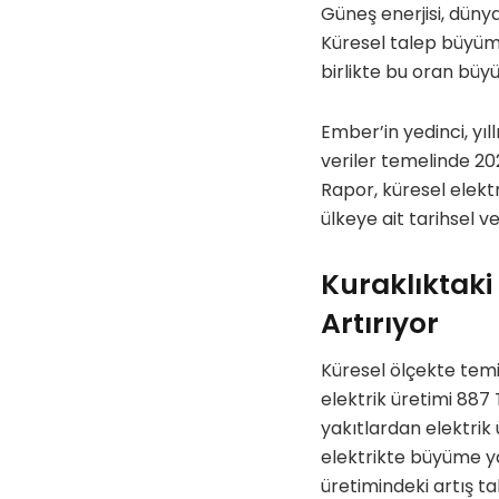
Güneş enerjisi, dünya
Küresel talep büyüme
birlikte bu oran bü
Ember’in yedinci, yıll
veriler temelinde 202
Rapor, küresel elektr
ülkeye ait tarihsel ve
Kuraklıktaki
Artırıyor
Küresel ölçekte temi
elektrik üretimi 887
yakıtlardan elektrik 
elektrikte büyüme ya
üretimindeki artış ta