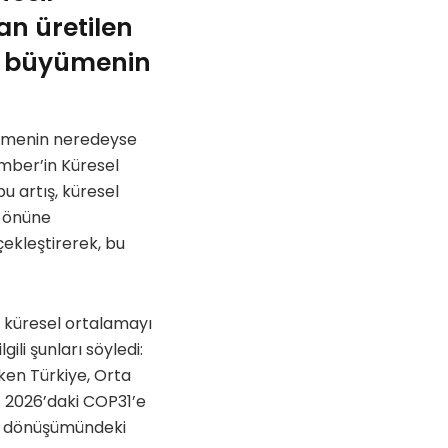
an üretilen
eki büyümenin
üyümenin neredeyse
Ember’in Küresel
u artış, küresel
n önüne
çekleştirerek, bu
n küresel ortalamayı
ili şunları söyledi:
ken Türkiye, Orta
r. 2026’daki COP31’e
rji dönüşümündeki