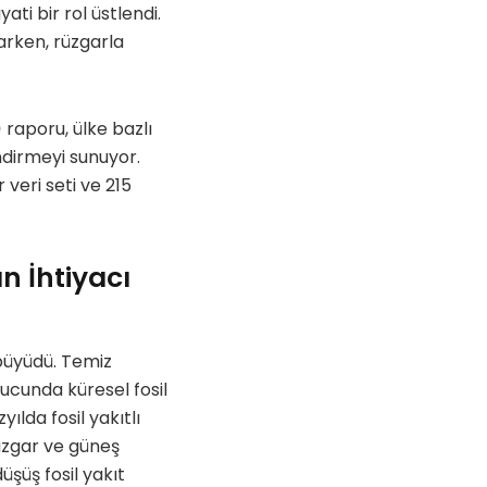
ti bir rol üstlendi.
arken, rüzgarla
)
raporu, ülke bazlı
ndirmeyi sunuyor.
 veri seti ve 215
n İhtiyacı
 büyüdü. Temiz
ucunda küresel fosil
ılda fosil yakıtlı
üzgar ve güneş
üşüş fosil yakıt