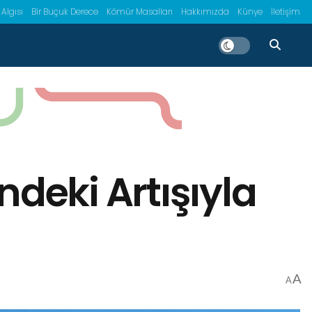
 Algısı
Bir Buçuk Derece
Kömür Masalları
Hakkımızda
Künye
İletişim
ndeki Artışıyla
A
A