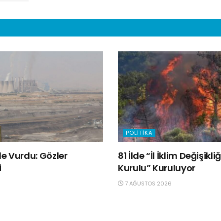
POLITIKA
e Vurdu: Gözler
81 İlde “İl İklim Değişik
i
Kurulu” Kuruluyor
7 AĞUSTOS 2026