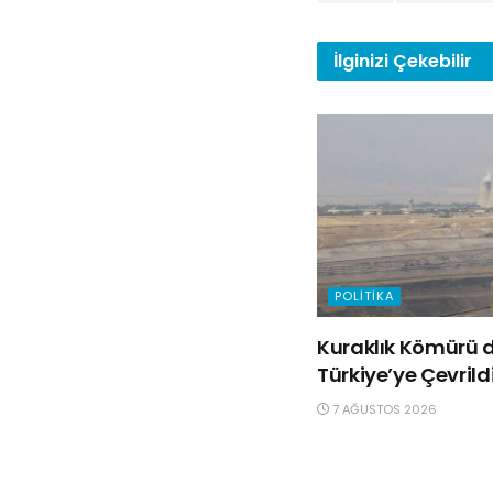
İlginizi
Çekebilir
POLITIKA
Kuraklık Kömürü d
Türkiye’ye Çevrild
7 AĞUSTOS 2026