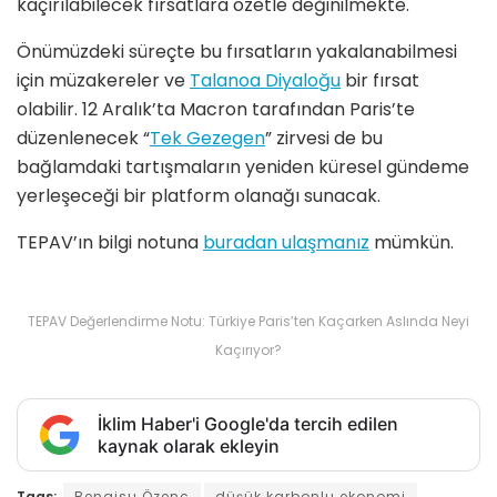
kaçırılabilecek fırsatlara özetle değinilmekte.
Önümüzdeki süreçte bu fırsatların yakalanabilmesi
için müzakereler ve
Talanoa Diyaloğu
bir fırsat
olabilir. 12 Aralık’ta Macron tarafından Paris’te
düzenlenecek “
Tek Gezegen
” zirvesi de bu
bağlamdaki tartışmaların yeniden küresel gündeme
yerleşeceği bir platform olanağı sunacak.
TEPAV’ın bilgi notuna
buradan ulaşmanız
mümkün.
TEPAV Değerlendirme Notu: Türkiye Paris’ten Kaçarken Aslında Neyi
Kaçırıyor?
İklim Haber'i Google'da tercih edilen
kaynak olarak ekleyin
Tags:
Bengisu Özenç
düşük karbonlu ekonomi