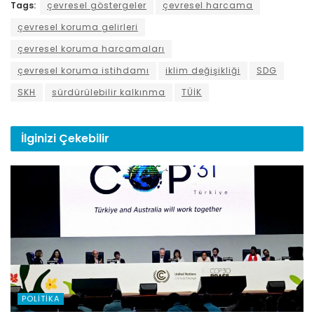
Tags:
çevresel göstergeler
çevresel harcama
çevresel koruma gelirleri
çevresel koruma harcamaları
çevresel koruma istihdamı
iklim değişikliği
SDG
SKH
sürdürülebilir kalkınma
TÜİK
İlginizi
Çekebilir
POLITIKA