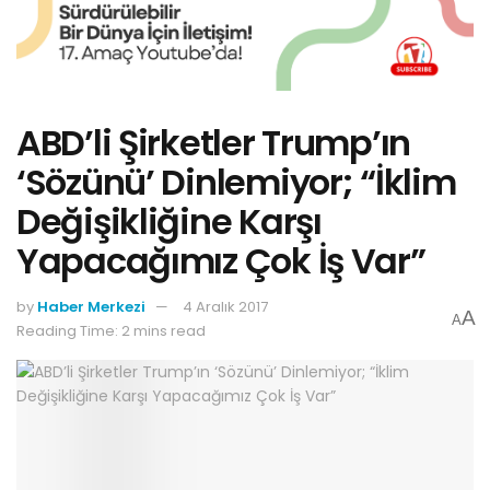
ABD’li Şirketler Trump’ın
‘Sözünü’ Dinlemiyor; “İklim
Değişikliğine Karşı
Yapacağımız Çok İş Var”
by
Haber Merkezi
4 Aralık 2017
A
A
Reading Time: 2 mins read