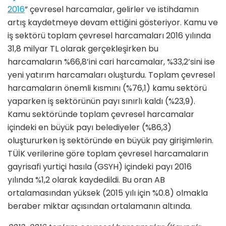
2016
” çevresel harcamalar, gelirler ve istihdamın
artış kaydetmeye devam ettiğini gösteriyor. Kamu ve
iş sektörü toplam çevresel harcamaları 2016 yılında
31,8 milyar TL olarak gerçekleşirken bu
harcamaların %66,8’ini cari harcamalar, %33,2’sini ise
yeni yatırım harcamaları oluşturdu. Toplam çevresel
harcamaların önemli kısmını (%76,1) kamu sektörü
yaparken iş sektörünün payı sınırlı kaldı (%23,9).
Kamu sektöründe toplam çevresel harcamalar
içindeki en büyük payı belediyeler (%86,3)
oluştururken iş sektöründe en büyük pay girişimlerin.
TÜİK verilerine göre toplam çevresel harcamaların
gayrisafi yurtiçi hasıla (GSYH) içindeki payı 2016
yılında %1,2 olarak kaydedildi. Bu oran AB
ortalamasından yüksek (2015 yılı için %0.8) olmakla
beraber miktar açısından ortalamanın altında.