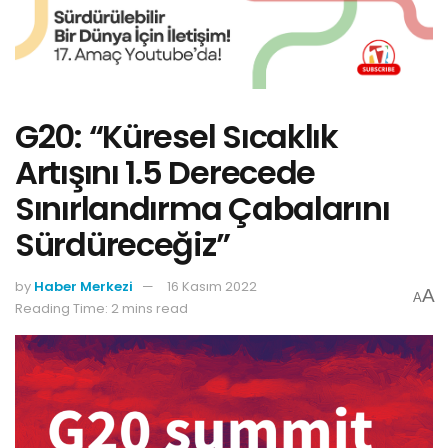
G20: “Küresel Sıcaklık
Artışını 1.5 Derecede
Sınırlandırma Çabalarını
Sürdüreceğiz”
by
Haber Merkezi
16 Kasım 2022
A
A
Reading Time: 2 mins read