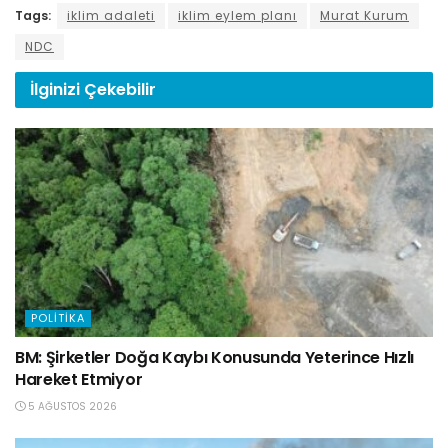
Tags:
iklim adaleti
iklim eylem planı
Murat Kurum
NDC
İlginizi
Çekebilir
POLITIKA
BM: Şirketler Doğa Kaybı Konusunda Yeterince Hızlı
Hareket Etmiyor
5 AĞUSTOS 2026