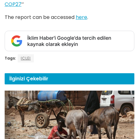
COP27
’’
The report can be accessed
here
.
İklim Haber'i Google'da tercih edilen
kaynak olarak ekleyin
Tags:
ICLEI
İlginizi
Çekebilir