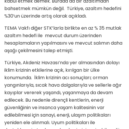
kabul etmek demek. Burada da bir azaltımdan
bahsetmek mümkün değil. Türkiye, azaltım hedefini
%30’un üzerinde artış olarak açıkladı.
TEMA Vakfı diğer STK’larla birlikte en az % 35 mutlak
azaltım hedefi ile mevcut durum üzerinden
hesaplamaların yapılmasını ve mevcut salımın daha
aşağı çekilmesini talep etmişti.
Türkiye, Akdeniz Havzası’nda yer almasından dolayı
iklim krizinin etkilerine açık, kırılgan bir ülke
konumunda. İklim krizinin acı sonuçları; orman
yangınlarıyla, sıcak hava dalgalarıyla ve sellerle ağır
kayıplar vererek yaşandı, yaşanmaya da devam
edilecek. Bu nedenle dirençli kentlerin, enerji
güvenliğinin ve insanca yaşam kalitesinin var
edilebilmesi için sanayi, enerji, ulaşım politikaları
yeniden ele alınmalı. Uyum politikaları ile