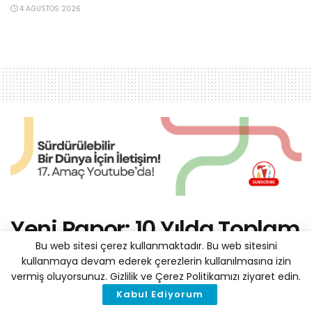
4 AĞUSTOS 2026
Yeni Rapor: 10 Yılda Toplam
100 Milyar Dolarlık Yatırım
Bu web sitesi çerez kullanmaktadır. Bu web sitesini
kullanmaya devam ederek çerezlerin kullanılmasına izin
ile Türkiye Net Sıfır
vermiş oluyorsunuz. Gizlilik ve Çerez Politikamızı ziyaret edin.
Kabul Ediyorum
Emisyona Ulaşabilir