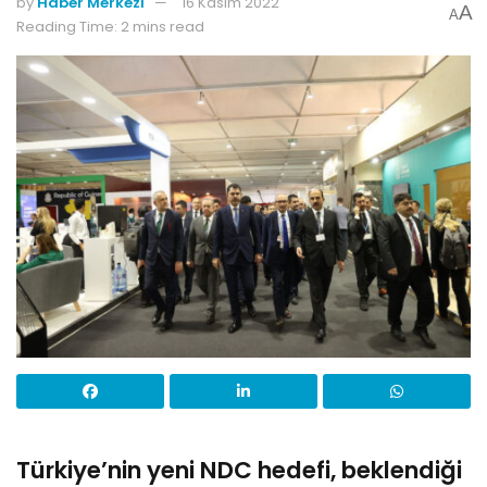
by
Haber Merkezi
16 Kasım 2022
A
A
Reading Time: 2 mins read
Türkiye’nin yeni NDC hedefi, beklendiği