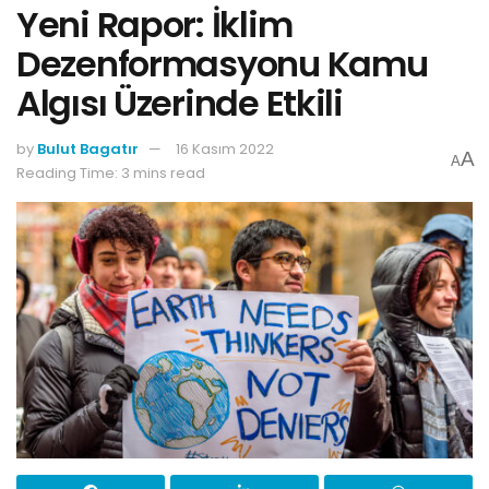
Yeni Rapor: İklim
Dezenformasyonu Kamu
Algısı Üzerinde Etkili
by
Bulut Bagatır
16 Kasım 2022
A
A
Reading Time: 3 mins read