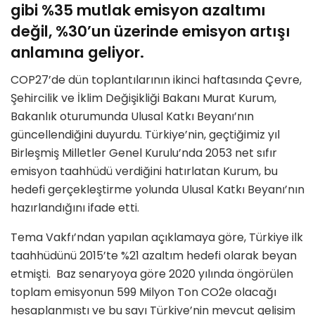
gibi %35 mutlak emisyon azaltımı
değil, %30’un üzerinde emisyon artışı
anlamına geliyor.
COP27’de dün toplantılarının ikinci haftasında Çevre,
Şehircilik ve İklim Değişikliği Bakanı Murat Kurum,
Bakanlık oturumunda Ulusal Katkı Beyanı’nın
güncellendiğini duyurdu. Türkiye’nin, geçtiğimiz yıl
Birleşmiş Milletler Genel Kurulu’nda 2053 net sıfır
emisyon taahhüdü verdiğini hatırlatan Kurum, bu
hedefi gerçekleştirme yolunda Ulusal Katkı Beyanı’nın
hazırlandığını ifade etti.
Tema Vakfı’ndan yapılan açıklamaya göre, Türkiye ilk
taahhüdünü 2015’te %21 azaltım hedefi olarak beyan
etmişti. Baz senaryoya göre 2020 yılında öngörülen
toplam emisyonun 599 Milyon Ton CO2e olacağı
hesaplanmıştı ve bu sayı Türkiye’nin mevcut gelişim