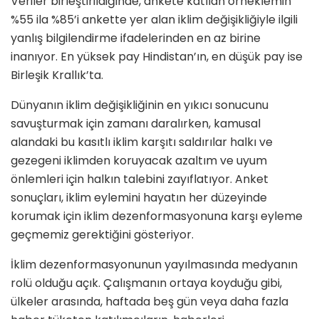
Veriler birleştirildiğinde, ankete katılan örneklemin
%55 ila %85’i ankette yer alan iklim değişikliğiyle ilgili
yanlış bilgilendirme ifadelerinden en az birine
inanıyor. En yüksek pay Hindistan’ın, en düşük pay ise
Birleşik Krallık’ta.
Dünyanın iklim değişikliğinin en yıkıcı sonucunu
savuşturmak için zamanı daralırken, kamusal
alandaki bu kasıtlı iklim karşıtı saldırılar halkı ve
gezegeni iklimden koruyacak azaltım ve uyum
önlemleri için halkın talebini zayıflatıyor. Anket
sonuçları, iklim eylemini hayatın her düzeyinde
korumak için iklim dezenformasyonuna karşı eyleme
geçmemiz gerektiğini gösteriyor.
İklim dezenformasyonunun yayılmasında medyanın
rolü olduğu açık. Çalışmanın ortaya koyduğu gibi,
ülkeler arasında, haftada beş gün veya daha fazla