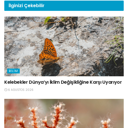
İlginizi
Çekebilir
BILIM
Kelebekler Dünya’yı İklim Değişikliğine Karşı Uyarıyor
6 AĞUSTOS 2026