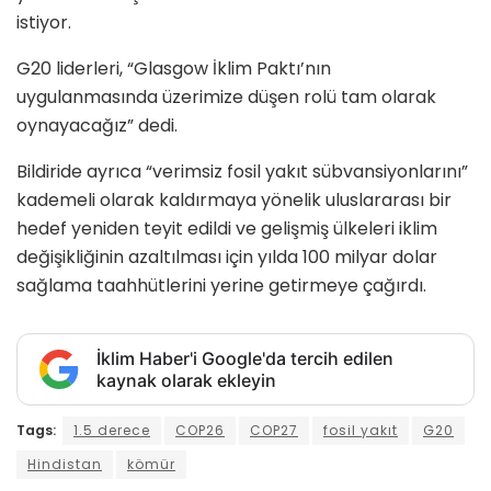
istiyor.
G20 liderleri, “Glasgow İklim Paktı’nın
uygulanmasında üzerimize düşen rolü tam olarak
oynayacağız” dedi.
Bildiride ayrıca “verimsiz fosil yakıt sübvansiyonlarını”
kademeli olarak kaldırmaya yönelik uluslararası bir
hedef yeniden teyit edildi ve gelişmiş ülkeleri iklim
değişikliğinin azaltılması için yılda 100 milyar dolar
sağlama taahhütlerini yerine getirmeye çağırdı.
İklim Haber'i Google'da tercih edilen
kaynak olarak ekleyin
Tags:
1.5 derece
COP26
COP27
fosil yakıt
G20
Hindistan
kömür