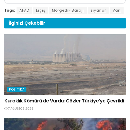
Tags:
AFAD
Erçiş
Morgedik Barajı
siyanür
Van
İlginizi
Çekebilir
POLITIKA
Kuraklık Kömürü de Vurdu: Gözler Türkiye’ye Çevrildi
7 AĞUSTOS 2026