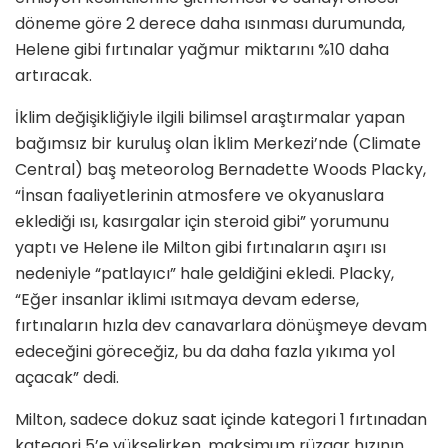
döneme göre 2 derece daha ısınması durumunda,
Helene gibi fırtınalar yağmur miktarını %10 daha
artıracak.
İklim değişikliğiyle ilgili bilimsel araştırmalar yapan
bağımsız bir kuruluş olan İklim Merkezi’nde (Climate
Central) baş meteorolog Bernadette Woods Placky,
“İnsan faaliyetlerinin atmosfere ve okyanuslara
eklediği ısı, kasırgalar için steroid gibi” yorumunu
yaptı ve Helene ile Milton gibi fırtınaların aşırı ısı
nedeniyle “patlayıcı” hale geldiğini ekledi. Placky,
“Eğer insanlar iklimi ısıtmaya devam ederse,
fırtınaların hızla dev canavarlara dönüşmeye devam
edeceğini göreceğiz, bu da daha fazla yıkıma yol
açacak” dedi.
Milton, sadece dokuz saat içinde kategori 1 fırtınadan
kategori 5’e yükselirken, maksimum rüzgar hızının