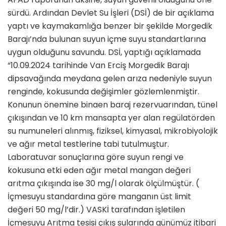
sürdü. Ardından Devlet Su İşleri (DSİ) de bir açıklama
yaptı ve kaymakamlığa benzer bir şekilde Morgedik
Barajı’nda bulunan suyun içme suyu standartlarına
uygun olduğunu savundu. DSİ, yaptığı açıklamada
“10.09.2024 tarihinde Van Erciş Morgedik Barajı
dipsavağında meydana gelen arıza nedeniyle suyun
renginde, kokusunda değişimler gözlemlenmiştir.
Konunun önemine binaen baraj rezervuarından, tünel
çıkışından ve 10 km mansapta yer alan regülatörden
su numuneleri alınmış, fiziksel, kimyasal, mikrobiyolojik
ve ağır metal testlerine tabi tutulmuştur.
Laboratuvar sonuçlarına göre suyun rengi ve
kokusuna etki eden ağır metal mangan değeri
arıtma çıkışında ise 30 mg/l olarak ölçülmüştür. (
İçmesuyu standardına göre manganın üst limit
değeri 50 mg/l’dir.) VASKİ tarafından işletilen
İçmesuyu Arıtma tesisi çıkış sularında günümüz itibari