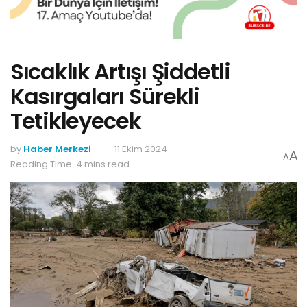
Sıcaklık Artışı Şiddetli
Kasırgaları Sürekli
Tetikleyecek
by
Haber Merkezi
11 Ekim 2024
A
A
Reading Time: 4 mins read