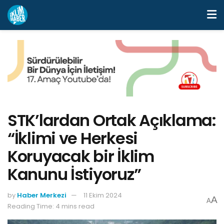
STK’lardan Ortak Açıklama:
“İklimi ve Herkesi
Koruyacak bir İklim
Kanunu İstiyoruz”
by
Haber Merkezi
11 Ekim 2024
A
A
Reading Time: 4 mins read