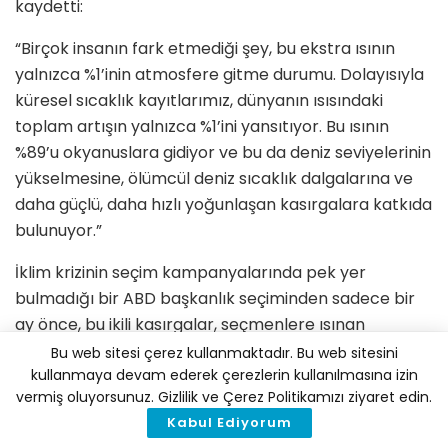
kaydetti:
“Birçok insanın fark etmediği şey, bu ekstra ısının
yalnızca %1’inin atmosfere gitme durumu. Dolayısıyla
küresel sıcaklık kayıtlarımız, dünyanın ısısındaki
toplam artışın yalnızca %1’ini yansıtıyor. Bu ısının
%89’u okyanuslara gidiyor ve bu da deniz seviyelerinin
yükselmesine, ölümcül deniz sıcaklık dalgalarına ve
daha güçlü, daha hızlı yoğunlaşan kasırgalara katkıda
bulunuyor.”
İklim krizinin seçim kampanyalarında pek yer
bulmadığı bir ABD başkanlık seçiminden sadece bir
ay önce, bu ikili kasırgalar, seçmenlere ısınan
gezegenin neden olduğu güçleri net bir şekilde
Bu web sitesi çerez kullanmaktadır. Bu web sitesini
hatırlatıyor.
kullanmaya devam ederek çerezlerin kullanılmasına izin
vermiş oluyorsunuz. Gizlilik ve Çerez Politikamızı ziyaret edin.
İklim krizini “sahte” ve “dolandırıcılık” olarak
Kabul Ediyorum
nitelendiren ve kampanya bağışları karşılığında