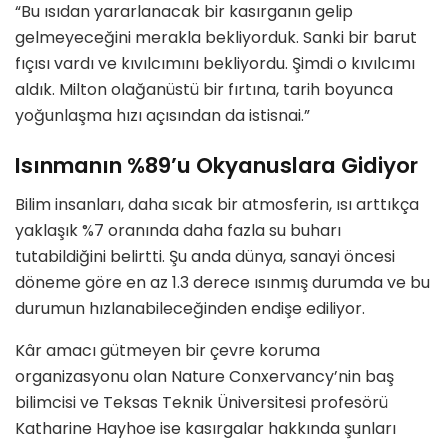
“Bu ısıdan yararlanacak bir kasırganın gelip
gelmeyeceğini merakla bekliyorduk. Sanki bir barut
fıçısı vardı ve kıvılcımını bekliyordu. Şimdi o kıvılcımı
aldık. Milton olağanüstü bir fırtına, tarih boyunca
yoğunlaşma hızı açısından da istisnai.”
Isınmanın %89’u Okyanuslara Gidiyor
Bilim insanları, daha sıcak bir atmosferin, ısı arttıkça
yaklaşık %7 oranında daha fazla su buharı
tutabildiğini belirtti. Şu anda dünya, sanayi öncesi
döneme göre en az 1.3 derece ısınmış durumda ve bu
durumun hızlanabileceğinden endişe ediliyor.
Kâr amacı gütmeyen bir çevre koruma
organizasyonu olan Nature Conxervancy’nin baş
bilimcisi ve Teksas Teknik Üniversitesi profesörü
Katharine Hayhoe ise kasırgalar hakkında şunları