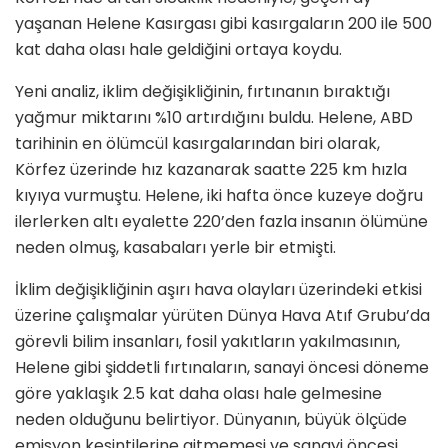
yaşanan Helene Kasırgası gibi kasırgaların 200 ile 500
kat daha olası hale geldiğini ortaya koydu.
Yeni analiz, iklim değişikliğinin, fırtınanın bıraktığı
yağmur miktarını %10 artırdığını buldu. Helene, ABD
tarihinin en ölümcül kasırgalarından biri olarak,
Körfez üzerinde hız kazanarak saatte 225 km hızla
kıyıya vurmuştu. Helene, iki hafta önce kuzeye doğru
ilerlerken altı eyalette 220’den fazla insanın ölümüne
neden olmuş, kasabaları yerle bir etmişti.
İklim değişikliğinin aşırı hava olayları üzerindeki etkisi
üzerine çalışmalar yürüten Dünya Hava Atıf Grubu’da
görevli bilim insanları, fosil yakıtların yakılmasının,
Helene gibi şiddetli fırtınaların, sanayi öncesi döneme
göre yaklaşık 2.5 kat daha olası hale gelmesine
neden olduğunu belirtiyor. Dünyanın, büyük ölçüde
emisyon kesintilerine gitmemesi ve sanayi öncesi