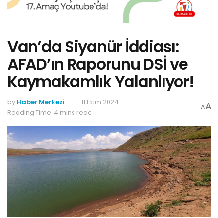
Van’da Siyanür İddiası:
AFAD’ın Raporunu DSİ ve
Kaymakamlık Yalanlıyor!
by
Haber Merkezi
11 Ekim 2024
A
A
Reading Time: 4 mins read