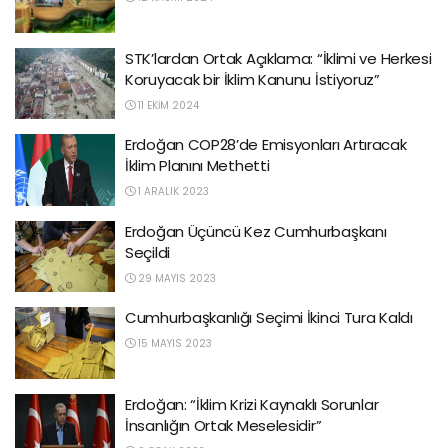
STK’lardan Ortak Açıklama: “İklimi ve Herkesi
Koruyacak bir İklim Kanunu İstiyoruz”
11 EKIM 2024
Erdoğan COP28’de Emisyonları Artıracak
İklim Planını Methetti
1 ARALIK 2023
Erdoğan Üçüncü Kez Cumhurbaşkanı
Seçildi
29 MAYIS 2023
Cumhurbaşkanlığı Seçimi İkinci Tura Kaldı
15 MAYIS 2023
Erdoğan: “İklim Krizi Kaynaklı Sorunlar
İnsanlığın Ortak Meselesidir”