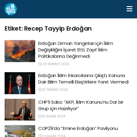
Etiket:
Recep Tayyip Erdoğan
Erdoğan Orman Yangınları için İklim
Değişikliğini İşaret Etti; Zayıf İklim
Politikalarına Değinmedi
29 TEMMUZ 2025
Erdoğan İklim İnkarcılarına Çıkıştı; Kanuna
Dair Bilim Temelli Eleştirilere Yanıt Vermedi
10 TEMMUZ 2025
CHP’li Salıcı: “AKP, İklim Kanunu’nu Dar bir
Grup için Hazırlıyor”
15 KASIM 2024
COP29’da “Emine Erdoğan” Pavilyonu
12 KASIM 2024