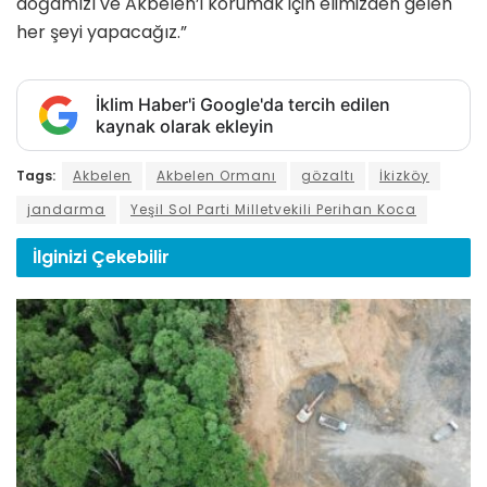
doğamızı ve Akbelen’i korumak için elimizden gelen
her şeyi yapacağız.”
İklim Haber'i Google'da tercih edilen
kaynak olarak ekleyin
Tags:
Akbelen
Akbelen Ormanı
gözaltı
İkizköy
jandarma
Yeşil Sol Parti Milletvekili Perihan Koca
İlginizi
Çekebilir