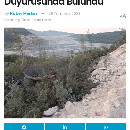
Duyurusunda Bulundu
by
Haber Merkezi
26 Temmuz 2023
A
A
Reading Time: 1 min read