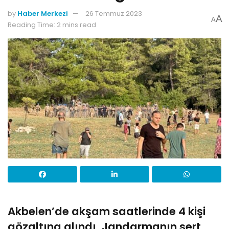
by
Haber Merkezi
26 Temmuz 2023
A
A
Reading Time: 2 mins read
Akbelen’de akşam saatlerinde 4 kişi
gözaltına alındı. Jandarmanın sert