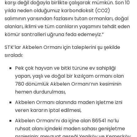
karşı değil doğayla birlikte çalışarak mümkün. Son 10
yılda neden olduğumuz karbondioksit (CO2)
salımının yarısından fazlasını tutan ormanları, doğal
alanları, iklimi ve tüm canlıların yaşamını tehdit eden
kömür santralleri uğruna feda edemeyiz.”
STK’lar Akbelen Ormanı için taleplerini şu şekilde
sıraladı:
Pek çok hayvan ve bitki türüne ev sahipliği
yapan, yaşlı ve doğal bir kızılçam ormanı olan
780 dönümlük Akbelen Ormanı’nın kesiminin
hemen durdurulması,
Akbelen Ormanı alanında maden işletme izni
veren kararın iptal edilmesi,
Akbelen Ormanı’nı da içine alan 86541 no’lu
ruhsat alanı içindeki maden sahası genişletme
projesinin; mevzuat gereği Yeniköy ve Kemerköy