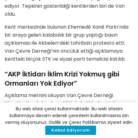
ediyor. Tepkinin gösterildiği kentlerden biri de Van
oldu.
Kent merkezinde bulunan Ehemedê Xanê Parkı’nda
bir araya gelen kalabalık bir grup yaptığı basın
açıklaması ile Akbelen’deki tahribatı protesto etti.
Van Çevre Derneği’nin öncülük ettiği açıklamaya
kentteki birçok STK ve siyasi parti temsilcisi katıldı.
“AKP İktidarı İklim Krizi Yokmuş gibi
Ormanları Yok Ediyor”
Açıklama metnini okuyan Van Çevre Derneği
Yönetim Kurulu başkanı Ali Kalçık, Akbelen’deki
Bu web sitesi çerez kullanmaktadır. Bu web sitesini
ormanların yok olması durumunda Bodrum’un susuz
kullanmaya devam ederek çerezlerin kullanılmasına izin
kalacağını ifade etti. Ormanın su kaynakları
vermiş oluyorsunuz. Gizlilik ve Çerez Politikamızı ziyaret edin.
açısından önemini anlatan Kalçık, “Bodrum’un su
Kabul Ediyorum
kaynağının çoğu Akbelen Ormanları’ndan gelen