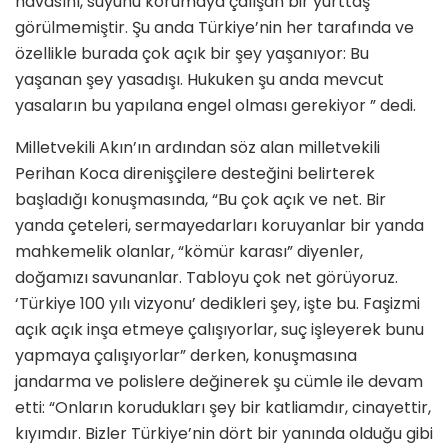
havasını, suyunu korumaya çalışan bir yurttaş
görülmemiştir. Şu anda Türkiye’nin her tarafında ve
özellikle burada çok açık bir şey yaşanıyor: Bu
yaşanan şey yasadışı. Hukuken şu anda mevcut
yasaların bu yapılana engel olması gerekiyor ” dedi.
Milletvekili Akın’ın ardından söz alan milletvekili
Perihan Koca direnişçilere desteğini belirterek
başladığı konuşmasında, “Bu çok açık ve net. Bir
yanda çeteleri, sermayedarları koruyanlar bir yanda
mahkemelik olanlar, “kömür karası” diyenler,
doğamızı savunanlar. Tabloyu çok net görüyoruz.
‘Türkiye 100 yılı vizyonu’ dedikleri şey, işte bu. Faşizmi
açık açık inşa etmeye çalışıyorlar, suç işleyerek bunu
yapmaya çalışıyorlar” derken, konuşmasına
jandarma ve polislere değinerek şu cümle ile devam
etti: “Onların korudukları şey bir katliamdır, cinayettir,
kıyımdır. Bizler Türkiye’nin dört bir yanında olduğu gibi