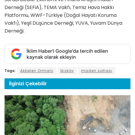
Derneği (SEFiA), TEMA Vakfı
,
Temiz Hava Hakkı
Platformu
,
WWF-Türkiye (Doğal Hayatı Koruma
Vakfı), Yeşil Düşünce Derneği
,
YUVA
,
Yuvam Dünya
Derneği.
İklim Haber'i Google'da tercih edilen
kaynak olarak ekleyin
Tags:
Akbelen Ormanı
İkizköy
maden sahası
İlginizi
Çekebilir