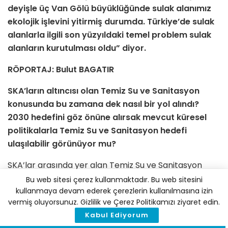
deyişle üç Van Gölü büyüklüğünde sulak alanımız
ekolojik işlevini yitirmiş durumda. Türkiye’de sulak
alanlarla ilgili son yüzyıldaki temel problem sulak
alanların kurutulması oldu” diyor.
RÖPORTAJ: Bulut BAGATIR
SKA’ların altıncısı olan Temiz Su ve Sanitasyon
konusunda bu zamana dek nasıl bir yol alındı?
2030 hedefini göz önüne alırsak mevcut küresel
politikalarla Temiz Su ve Sanitasyon hedefi
ulaşılabilir görünüyor mu?
SKA’lar arasında yer alan Temiz Su ve Sanitasyon
hedefi, 2030 yılına dek herkesin güvenli ve erişilebilir
Bu web sitesi çerez kullanmaktadır. Bu web sitesini
içme suyuna kavuşmasını sağlamak için altyapı ve
kullanmaya devam ederek çerezlerin kullanılmasına izin
vermiş oluyorsunuz. Gizlilik ve Çerez Politikamızı ziyaret edin.
sıhhi tesislere yatırımların tamamlanmasını
Kabul Ediyorum
öngörüyor. Birleşmiş Milletler (BM), su kıtlığının dünya