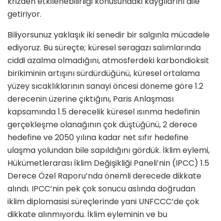
krizden etkilenebilirliği konusundaki kaygılarını dile
getiriyor.
Biliyorsunuz yaklaşık iki senedir bir salgınla mücadele
ediyoruz. Bu süreçte; küresel seragazı salımlarında
ciddi azalma olmadığını, atmosferdeki karbondioksit
birikiminin artışını sürdürdüğünü, küresel ortalama
yüzey sıcaklıklarının sanayi öncesi döneme göre 1.2
derecenin üzerine çıktığını, Paris Anlaşması
kapsamında 1.5 derecelik küresel ısınma hedefinin
gerçekleşme olanağının çok düştüğünü, 2 derece
hedefine ve 2050 yılına kadar net sıfır hedefine
ulaşma yolundan bile sapıldığını gördük. İklim eylemi,
Hükümetlerarası İklim Değişikliği Paneli’nin (IPCC) 1.5
Derece Özel Raporu’nda önemli derecede dikkate
alındı. IPCC’nin pek çok sonucu aslında doğrudan
iklim diplomasisi süreçlerinde yani UNFCCC’de çok
dikkate alınmıyordu. İklim eyleminin ve bu