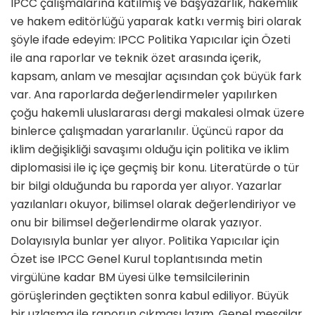
IPCC çalışmalarına katılmış ve başyazarlık, hakemlik
ve hakem editörlüğü yaparak katkı vermiş biri olarak
şöyle ifade edeyim: IPCC Politika Yapıcılar için Özeti
ile ana raporlar ve teknik özet arasında içerik,
kapsam, anlam ve mesajlar açısından çok büyük fark
var. Ana raporlarda değerlendirmeler yapılırken
çoğu hakemli uluslararası dergi makalesi olmak üzere
binlerce çalışmadan yararlanılır. Üçüncü rapor da
iklim değişikliği savaşımı olduğu için politika ve iklim
diplomasisi ile iç içe geçmiş bir konu. Literatürde o tür
bir bilgi olduğunda bu raporda yer alıyor. Yazarlar
yazılanları okuyor, bilimsel olarak değerlendiriyor ve
onu bir bilimsel değerlendirme olarak yazıyor.
Dolayısıyla bunlar yer alıyor. Politika Yapıcılar için
Özet ise IPCC Genel Kurul toplantısında metin
virgülüne kadar BM üyesi ülke temsilcilerinin
görüşlerinden geçtikten sonra kabul ediliyor. Büyük
bir uzlaşma ile raporun çıkması lazım. Genel mesajlar