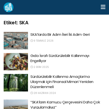
Etiket:
SKA
SKA’larda Bir Adım İleri İki Adım Geri
9 TEMMUZ 2026
Gıda İsrafı Sürdürülebilir Kalkınmayı
Engelliyor
2 EKIM 2025
Sürdürülebilir Kalkınma Amaçları’na
Ulaşmak için Finansal Mimari Yeniden
Düzenlenmeli
28 HAZIRAN 2024
“SKA’ların Kamucu Çerçevesini Daha Çok
Vurgulamalıyız”