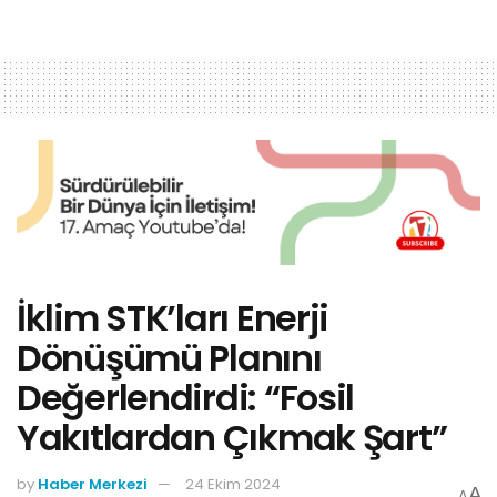
İklim STK’ları Enerji
Dönüşümü Planını
Değerlendirdi: “Fosil
Yakıtlardan Çıkmak Şart”
by
Haber Merkezi
24 Ekim 2024
A
A