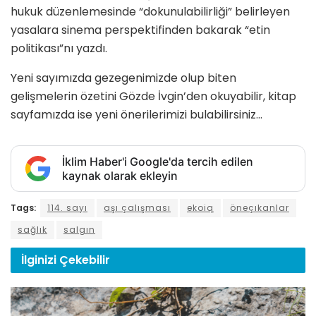
hukuk düzenlemesinde “dokunulabilirliği” belirleyen
yasalara sinema perspektifinden bakarak “etin
politikası”nı yazdı.
Yeni sayımızda gezegenimizde olup biten
gelişmelerin özetini Gözde İvgin’den okuyabilir, kitap
sayfamızda ise yeni önerilerimizi bulabilirsiniz…
İklim Haber'i Google'da tercih edilen
kaynak olarak ekleyin
Tags:
114. sayı
aşı çalışması
ekoiq
öneçıkanlar
sağlık
salgın
İlginizi
Çekebilir