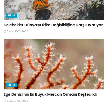
BILIM
Kelebekler Dünya’yı İklim Değişikliğine Karşı Uyarıyor
6 AĞUSTOS 2026
BILIM
Ege Denizi’nin En Büyük Mercan Ormanı Keşfedildi
6 AĞUSTOS 2026