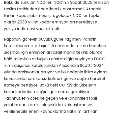
Bakü’de sunulan NDC’ler, NDC’nin Şubat 2025’teki son
teslim tarihinden önce liderlik göstermeli. Aradaki
farkın kapatılabilmesi için, gelecek NDC’ler toplu
olarak 2030 yılına kadar emisyonları neredeyse
yarıya indirmeyi vaat etmeli.
Raporun, görevin büyüklüğüne rağmen, Paris’in
küresel sıcaklık artışını 1,5 derecede tutma hedefine
ulaşmak için emisyonları azaltmanın teknik olarak
hâlâ mümkün olduğunu gösterdiğini söyleyen ECCO
isimli düşüncü kuruluşundan Alexandra Scott, “2024
yılında emisyonlar artıyor ve bu nedenle iklim eylemi
konusunda hareketsiz kalmak geriye doğru hareket
etmeye benziyor. Bakü’deki COP29’da ülkelerin
kararlı adımlar attığını görmemiz gerekiyor.
Taahhütlerin ötesine geçen ve ekonomileri fosil
yakıtlardan kararlı bir şekilde uzaklaştıran ve
yenilenebilir enerji kaynaklarına yatırımı artıran