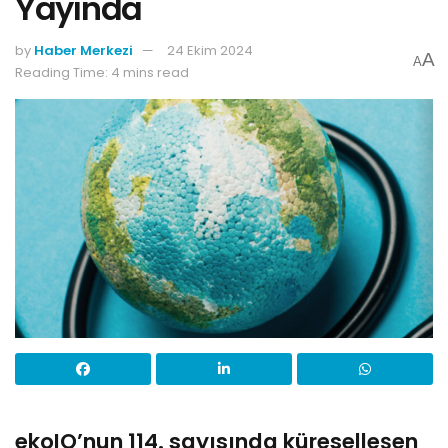
Yayında
by
Haber Merkezi
24 Ekim 2024
A
A
Reading Time: 4 mins read
ekoIQ’nun 114. sayısında küreselleşen