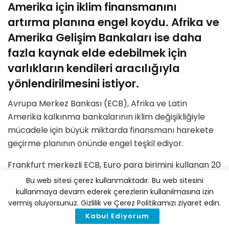
Amerika için iklim finansmanını
artırma planına engel koydu. Afrika ve
Amerika Gelişim Bankaları ise daha
fazla kaynak elde edebilmek için
varlıkların kendileri aracılığıyla
yönlendirilmesini istiyor.
Avrupa Merkez Bankası (ECB), Afrika ve Latin
Amerika kalkınma bankalarının iklim değişikliğiyle
mücadele için büyük miktarda finansmanı harekete
geçirme planının önünde engel teşkil ediyor.
Frankfurt merkezli ECB, Euro para birimini kullanan 20
Avrupa ülkesinin kurallarını belirlerken, bu ülkelerin
Bu web sitesi çerez kullanmaktadır. Bu web sitesini
ulusal merkez bankalarına, özel çekme hakları
kullanmaya devam ederek çerezlerin kullanılmasına izin
vermiş oluyorsunuz. Gizlilik ve Çerez Politikamızı ziyaret edin.
(SDR’ler) olarak bilinen bir tür finansal varlığı, çok
Kabul Ediyorum
taraflı kalkınma bankalarına (MDB’lere) yeniden