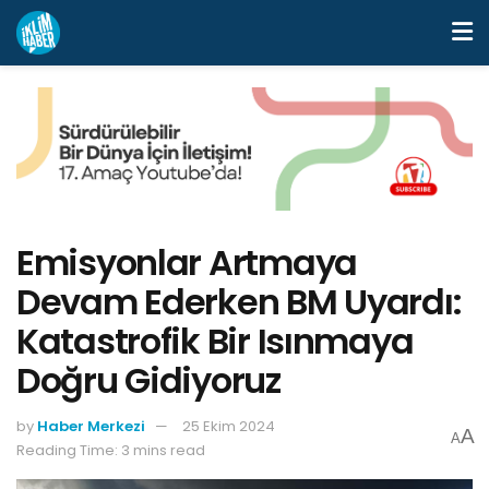
Emisyonlar Artmaya
Devam Ederken BM Uyardı:
Katastrofik Bir Isınmaya
Doğru Gidiyoruz
by
Haber Merkezi
25 Ekim 2024
A
A
Reading Time: 3 mins read