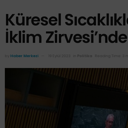
Küresel Sıcaklık
İklim Zirvesi’nd
by
Haber Merkezi
19 Eylül 2023
in
Politika
Reading Time: 3 