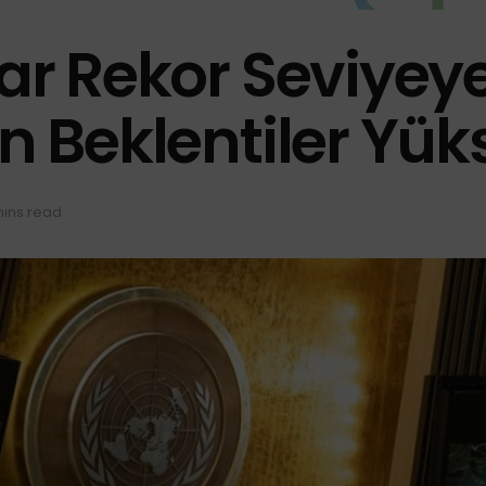
lar Rekor Seviyey
en Beklentiler Yük
mins read