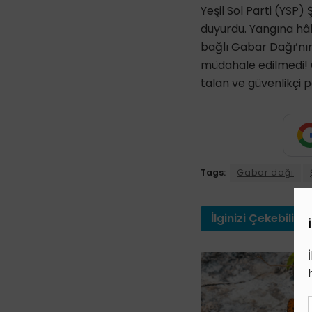
Yeşil Sol Parti (YSP)
duyurdu. Yangına hâl
bağlı Gabar Dağı’nı
müdahale edilmedi! 
talan ve güvenlikçi p
Tags:
Gabar dağı
İlginizi
Çekebilir