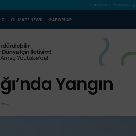
Türkiye’de İklim Değişlikliği
IZ
CLIMATE NEWS
RAPORLAR
ğı’nda Yangın
 read