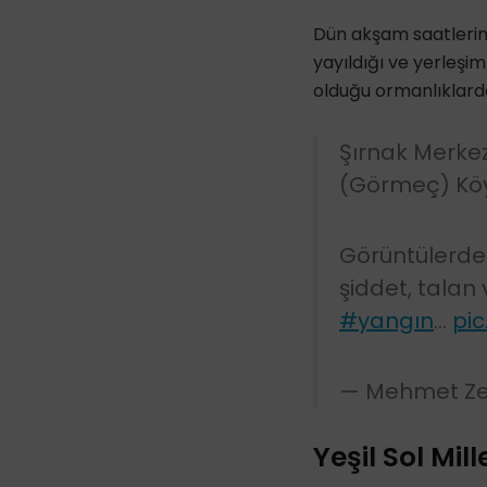
Dün akşam saatlerind
yayıldığı ve yerleşim
olduğu ormanlıklard
Şırnak Merkez
(Görmeç) Köy
Görüntülerde
şiddet, talan 
#yangın
…
pic
— Mehmet Zek
Yeşil Sol Mil