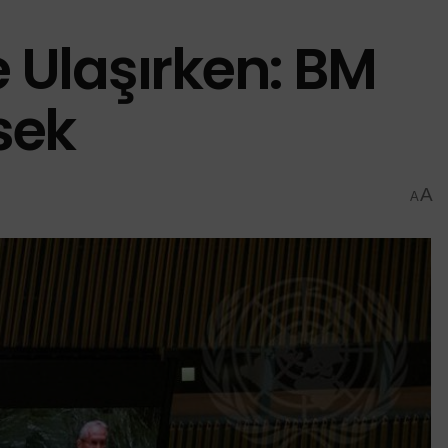
e Ulaşırken: BM
sek
A
A