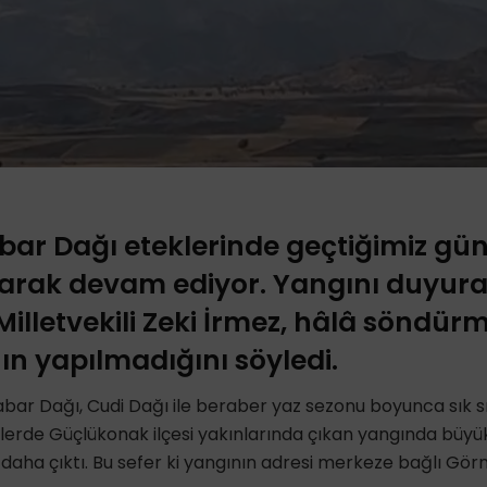
bar Dağı eteklerinde geçtiğimiz gü
arak devam ediyor. Yangını duyuran
Milletvekili Zeki İrmez, hâlâ söndür
ın yapılmadığını söyledi.
abar Dağı, Cudi Dağı ile beraber yaz sezonu boyunca sık 
nlerde Güçlükonak ilçesi yakınlarında çıkan yangında büy
 daha çıktı. Bu sefer ki yangının adresi merkeze bağlı Görm