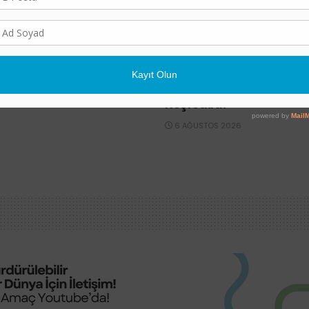
BILIM
ı İklim Değişikliğine
Ege Denizi’nin En Büyü
Keşfedildi
6 AĞUSTOS 2026