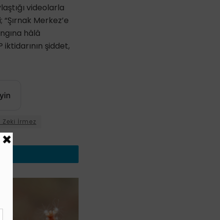
laştığı videolarla
i; “Şırnak Merkez’e
ngına hâlâ
ktidarının şiddet,
yin
t Zeki İrmez