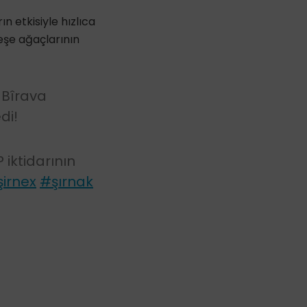
 etkisiyle hızlıca
meşe ağaçlarının
 Bîrava
di!
iktidarının
irnex
#şırnak