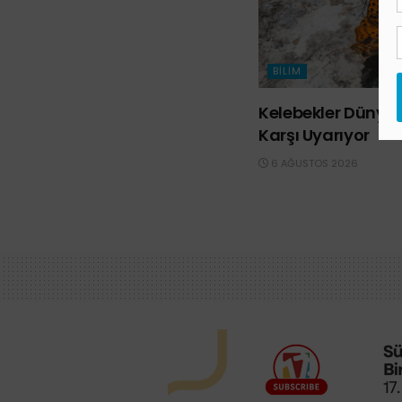
BILIM
Kelebekler Dünya’y
Karşı Uyarıyor
6 AĞUSTOS 2026