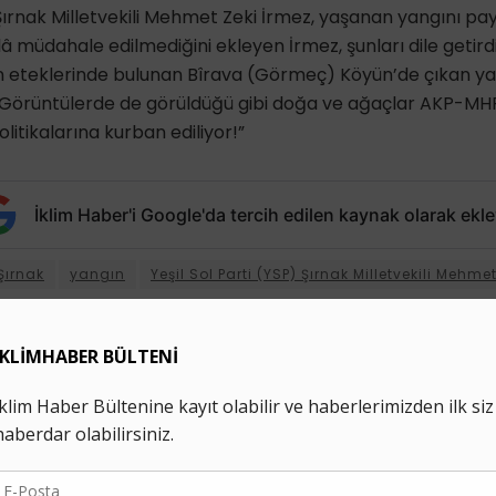
 Şırnak Milletvekili Mehmet Zeki İrmez, yaşanan yangını pay
â müdahale edilmediğini ekleyen İrmez, şunları dile getird
n eteklerinde bulunan Bîrava (Görmeç) Köyün’de çıkan ya
Görüntülerde de görüldüğü gibi doğa ve ağaçlar AKP-MHP i
olitikalarına kurban ediliyor!”
İklim Haber'i Google'da tercih edilen kaynak olarak ekle
Şırnak
yangın
Yeşil Sol Parti (YSP) Şırnak Milletvekili Mehme