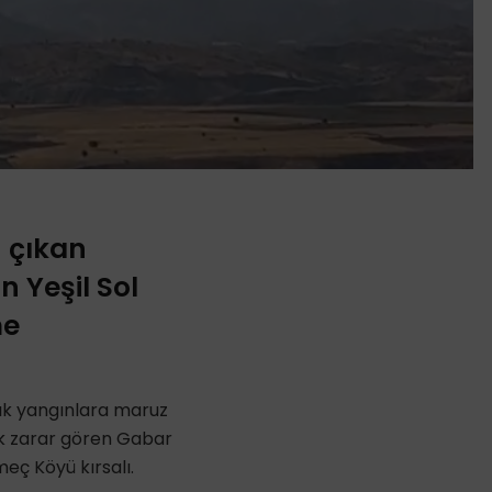
n çıkan
 Yeşil Sol
me
sık yangınlara maruz
ük zarar gören Gabar
eç Köyü kırsalı.