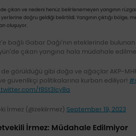
e çıkan ve nedeni henüz belirlenemeyen yangının rüzgarın
 yerlerine doğru geldiği belirtildi. Yangının çıktığı bölge, 
an oluşuyor.
'e bağlı Gabar Dağı'nın eteklerinde bulunan
ün'de çıkan yangına hala müdahale edilme
 de görüldüğü gibi doğa ve ağaçlar AKP-MHP 
ve güvenlikçi politikalarına kurban ediliyor!
#ş
.twitter.com/f8St3lcy8a
i İrmez (@zekiirmez)
September 19, 2023
letvekili İrmez: Müdahale Edilmiyor