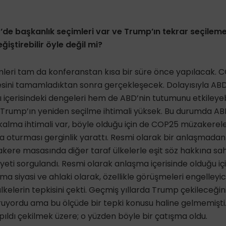
de başkanlık seçimleri var ve Trump’ın tekrar seçileme
ğiştirebilir öyle değil mi?
imleri tam da konferanstan kısa bir süre önce yapılacak. 
esini tamamladıktan sonra gerçekleşecek. Dolayısıyla ABD
 içerisindeki dengeleri hem de ABD’nin tutumunu etkileye
 Trump’ın yeniden seçilme ihtimali yüksek. Bu durumda AB
kalma ihtimali var, böyle olduğu için de COP25 müzakerel
oturması gerginlik yarattı. Resmi olarak bir anlaşmadan 
akere masasında diğer taraf ülkelerle eşit söz hakkına sah
yeti sorgulandı. Resmi olarak anlaşma içerisinde olduğu iç
ma siyasi ve ahlaki olarak, özellikle görüşmeleri engelleyici 
lkelerin tepkisini çekti. Geçmiş yıllarda Trump çekileceğini
yordu ama bu ölçüde bir tepki konusu haline gelmemişti.
pıldı çekilmek üzere; o yüzden böyle bir çatışma oldu.