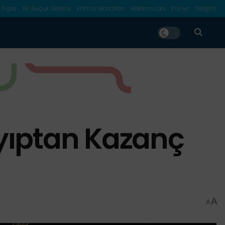
 Algısı
Bir Buçuk Derece
Kömür Masalları
Hakkımızda
Künye
İletişim
yıptan Kazanç
A
A