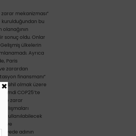
e zarar mekanizması”
te kurulduğundan bu
n olanağının
ir sonuç oldu. Onlar
Gelişmiş ülkelerin
nımlanamadı. Ayrıca
e, Paris
 ve zarardan
aptasyon finansmanı”
 da dahil olmak üzere
r. Şimdi COP25’te
p ve zarar
 çalışmaları
in kullanılabilecek
ak ve
n zirvede adının