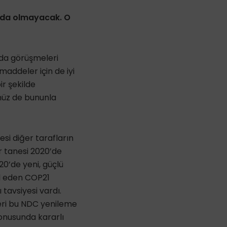
ında olmayacak. O
ında görüşmeleri
maddeler için de iyi
r şekilde
müz de bununla
si diğer tarafların
ir tanesi 2020’de
0’de yeni, güçlü
ul eden COP21
tavsiyesi vardı.
eri bu NDC yenileme
onusunda kararlı