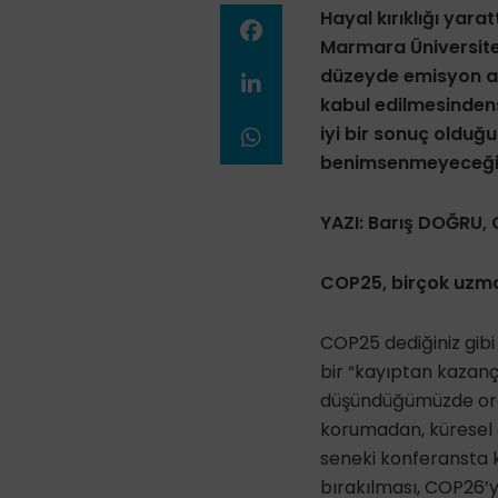
Hayal kırıklığı yara
Marmara Üniversites
düzeyde emisyon az
kabul edilmesinden
iyi bir sonuç olduğ
benimsenmeyeceğin
YAZI: Barış DOĞRU,
COP25, birçok uzman
COP25 dediğiniz gibi
bir “kayıptan kazan
düşündüğümüzde orad
korumadan, küresel 
seneki konferansta 
bırakılması, COP26’y