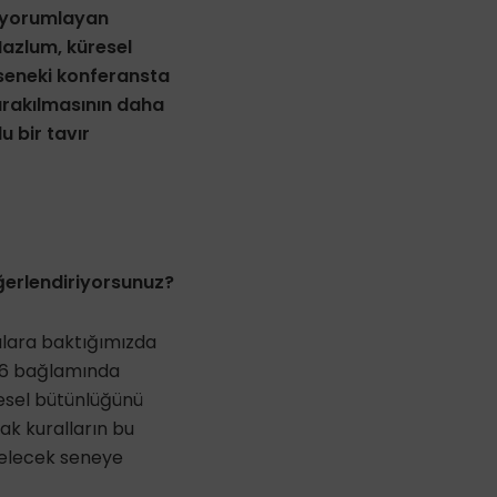
nı yorumlayan
Mazlum, küresel
seneki konferansta
ırakılmasının daha
 bir tavır
eğerlendiriyorsunuz?
tılara baktığımızda
 6 bağlamında
esel bütünlüğünü
k kuralların bu
gelecek seneye