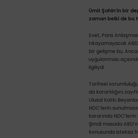
Ümit Şahin’in bir 
zaman belki de bu 
Evet, Paris Anlaşması
tıkayamayacak ABD. T
bir gelişme bu. Anca
uygulanması açısınd
ilgiliydi.
Tarihsel sorumluluğu
da kararlılığını zayı
Ulusal Katkı Beyanla
NDC’lerin sunulmasın
kararında NDC’lerin 
Şimdi masada ABD’ni
konusunda isteksiz 