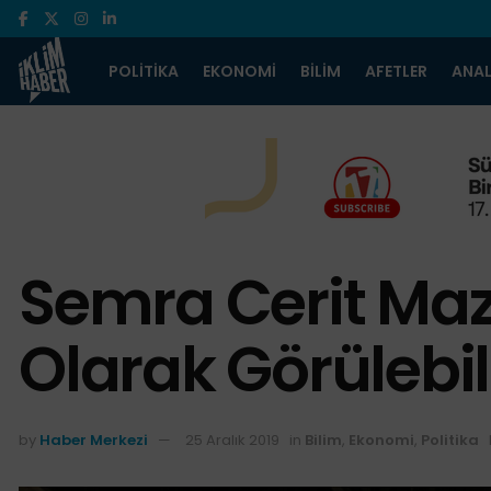
POLITIKA
EKONOMI
BILIM
AFETLER
ANAL
Semra Cerit Ma
Olarak Görülebil
by
Haber Merkezi
25 Aralık 2019
in
Bilim
,
Ekonomi
,
Politika