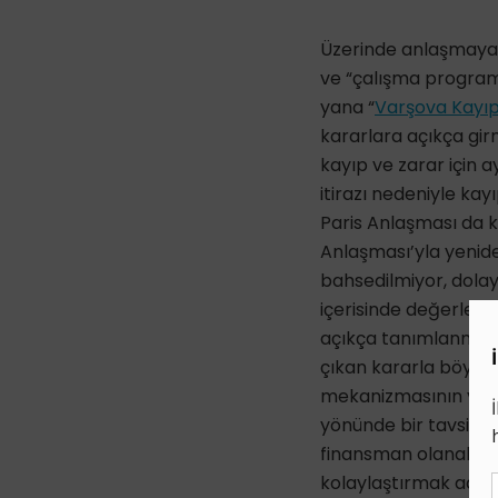
Üzerinde anlaşmaya 
ve “çalışma program
yana “
Varşova Kayıp
kararlara açıkça gir
kayıp ve zarar için a
itirazı nedeniyle ka
Paris Anlaşması da k
Anlaşması’yla yenid
bahsedilmiyor, dolay
içerisinde değerlendi
açıkça tanımlanmış 
çıkan kararla böyle 
mekanizmasının yöne
yönünde bir tavsiye k
finansman olanaklar
kolaylaştırmak adı