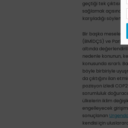
geçtiği tek çıktısı bu
sağlamak açısından 
karşıladığı söylenem
Bir başka mesele ise
(BMİDÇS) ve Paris Anl
altında değerlendiril
nedenle konunun, ke
konusunda ısrarlı. Ba
böyle birbiriyle uyu
da çıktığını ilan et
pozisyon izledi COP
sorumluluk doğuracak
ülkelerin iklim deği
engelleyecek girişi
sonuçlanan
Urgenda
kendisi için uluslar