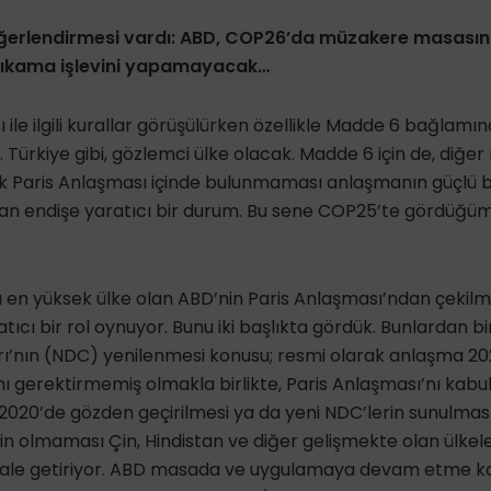
değerlendirmesi vardı: ABD, COP26’da müzakere masas
tıkama işlevini yapamayacak…
 ile ilgili kurallar görüşülürken özellikle Madde 6 bağlam
ürkiye gibi, gözlemci ülke olacak. Madde 6 için de, diğer 
k Paris Anlaşması içinde bulunmaması anlaşmanın güçlü bi
an endişe yaratıcı bir durum. Bu sene COP25’te gördüğü
 en yüksek ülke olan ABD’nin Paris Anlaşması’ndan çekilme
flatıcı bir rol oynuyor. Bunu iki başlıkta gördük. Bunlardan b
rı’nın (NDC) yenilenmesi konusu; resmi olarak anlaşma 202
ı gerektirmemiş olmakla birlikte, Paris Anlaşması’nı kab
2020’de gözden geçirilmesi ya da yeni NDC’lerin sunulması 
n olmaması Çin, Hindistan ve diğer gelişmekte olan ülkel
hale getiriyor. ABD masada ve uygulamaya devam etme k