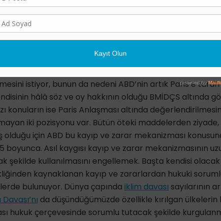
 oldu. Bir de kayıp ve zarar içerisinde bir uzlaşma grubu oluşt
bir ilerleme var ama somut finansman kaynağı olmadığı iç
ez.
, kayıp ve zarar mekanizması BM İklim Değişikliği Çerçev
aşması altında ikisiyle de ilişkili yürüyor. ABD, kayıp ve z
mesini istiyor, bunun da nedeni ABD’nin artık Paris’e taraf
ndisinin hâlâ söz ve oy hakkının olduğu BMİDÇS altında g
zı konuların ise Paris Anlaşması altında değerlendirilmesini
şmayan iki pozisyonu var. Bütün öteki maddelerden ziyade
miş olduğu için ABD bu kayıp ve zarar mekanizması konusund
25 boyunca. Asıl kaygısı kayıp ve zarar mekanizmasının u
 şekilde kullanılmasını engellemek. Başta kendisi olacak 
şikliğinden kaynaklanan kayıp ve zararlardan hukuki sorum
mlerde bulunuyor. Dünya çapında
iklim davası
sayılarının ar
 Davası’nı
da düşündüğümüzde özellikle kırılgan ülkeleri
arası hukuk çerçevesinde sorumlu tutacak şekilde kurgula