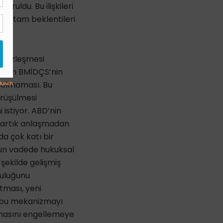
uruldu. Bu ilişkileri
in tam beklentileri
e Sözleşmesi
ararın BMİDÇS’nin
ı olmaması. Bu
örüşülmesi
 istiyor. ABD’nin
, artık anlaşmadan
a çok katı bir
zun vadede hukuksal
şekilde gelişmiş
luluğunu
tması, yeni
n bu mekanizmayı
nmasını engellemeye