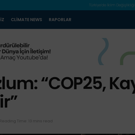
Türkiye’de İklim Değişlikliği
IZ
CLIMATE NEWS
RAPORLAR
zlum: “COP25, Ka
ir”
Reading Time: 13 mins read