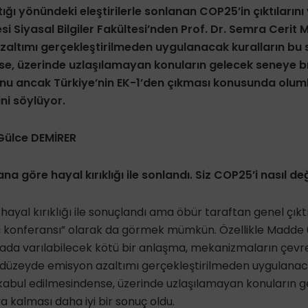
ttığı yönündeki eleştirilerle sonlanan COP25’in çıktıları
i Siyasal Bilgiler Fakültesi’nden Prof. Dr. Semra Cerit 
altımı gerçekleştirilmeden uygulanacak kuralların bu 
se, üzerinde uzlaşılamayan konuların gelecek seneye b
unu ancak Türkiye’nin EK-1’den çıkması konusunda olumlu
i söylüyor.
 Gülce DEMİRER
a göre hayal kırıklığı ile sonlandı. Siz COP25’i nasıl d
 hayal kırıklığı ile sonuçlandı ama öbür taraftan genel çık
ç konferansı” olarak da görmek mümkün. Özellikle Madde
a varılabilecek kötü bir anlaşma, mekanizmaların çevr
düzeyde emisyon azaltımı gerçekleştirilmeden uygulanaca
kabul edilmesindense, üzerinde uzlaşılamayan konuların 
a kalması daha iyi bir sonuç oldu.