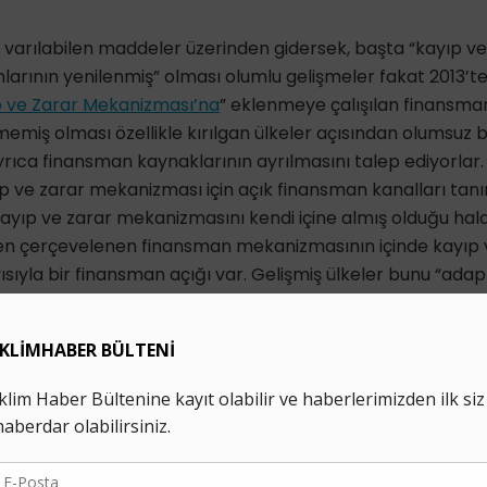
varılabilen maddeler üzerinden gidersek, başta “kayıp v
larının yenilenmiş” olması olumlu gelişmeler fakat 2013’
 ve Zarar Mekanizması’na
” eklenmeye çalışılan finansma
memiş olması özellikle kırılgan ülkeler açısından olumsuz b
yrıca finansman kaynaklarının ayrılmasını talep ediyorlar. 
yıp ve zarar mekanizması için açık finansman kanalları ta
ayıp ve zarar mekanizmasını kendi içine almış olduğu hald
en çerçevelenen finansman mekanizmasının içinde kayıp
ısıyla bir finansman açığı var. Gelişmiş ülkeler bunu “ad
rmeye çalışıyorlar. Fakat kırılgan ülkeler Yeşil İklim Fonu
bir “finansman penceresiyle” somutlaştırmaya çalışıyorla
bir finansman kaynağı yaratılmamış olmakla birlikte, kayı
tim organıyla finansman ek yönetim organlarının birlikte
ararı çıktı. Dolayısıyla kayıp ve zarara yönelik ihtiyaçlar iç
ının neler olduğu en azından belirlenebilecek. Bunu yapm
na
Santiago Network
’ü oluşturuldu. Açıkça Şili Başkanlığı’nı