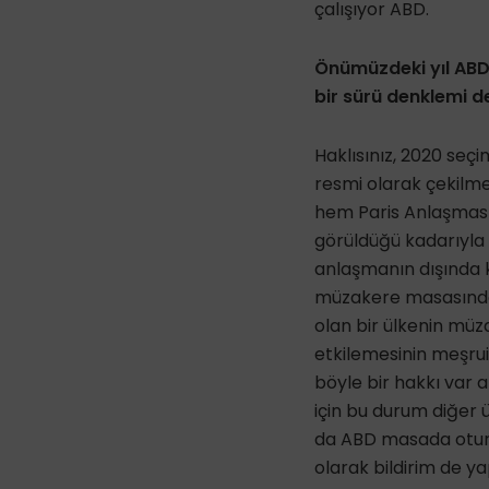
çalışıyor ABD.
Önümüzdeki yıl ABD’
bir sürü denklemi de
Haklısınız, 2020 seç
resmi olarak çekilm
hem Paris Anlaşması
görüldüğü kadarıyla
anlaşmanın dışında 
müzakere masasında 
olan bir ülkenin müz
etkilemesinin meşrui
böyle bir hakkı var a
için bu durum diğer ü
da ABD masada oturu
olarak bildirim de ya