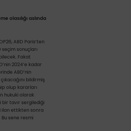
me olasılığı aslında
COP26, ABD Paris’ten
 seçim sonuçları
bilecek. Fakat
D’nin 2024’e kadar
erinde ABD’nin
çıkacağını bildirmiş
ip olup kararları
in hukuki olarak
bir tavır sergilediği
 ilan ettikten sonra
 Bu sene resmi