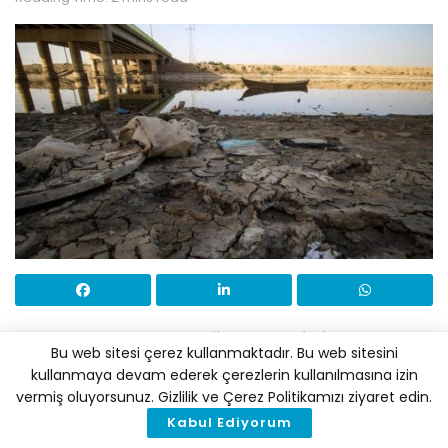
Tarım ve Orman Bakanlığı Su Yönetimi Genel Müdür
Bu web sitesi çerez kullanmaktadır. Bu web sitesini
Yardımcısı Uzun, Türkiye’deki nüfus artışı ve
kullanmaya devam ederek çerezlerin kullanılmasına izin
sanayileşme hızı göz önünde bulundurulduğunda
vermiş oluyorsunuz. Gizlilik ve Çerez Politikamızı ziyaret edin.
yakın gelecekte su kıtlığı yaşanabileceğini söyledi.
Kabul Ediyorum