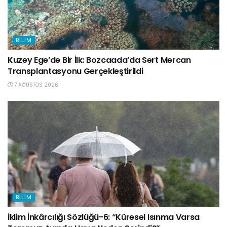
BILIM
Kuzey Ege’de Bir İlk: Bozcaada’da Sert Mercan
Transplantasyonu Gerçekleştirildi
7 AĞUSTOS 2026
BILIM
İklim İnkârcılığı Sözlüğü-6: “Küresel Isınma Varsa