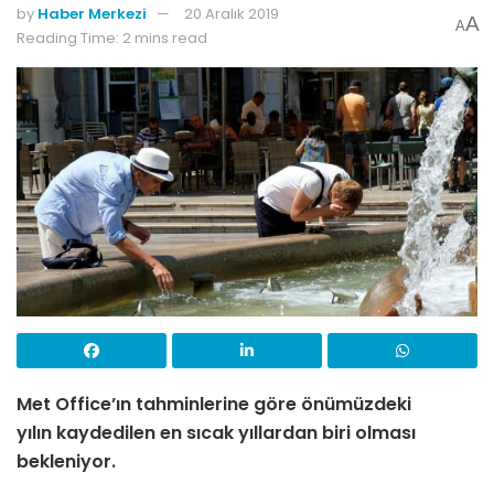
by
Haber Merkezi
20 Aralık 2019
A
A
Reading Time: 2 mins read
Met Office’ın tahminlerine göre önümüzdeki
yılın
kaydedilen en sıcak yıllardan biri olması
bekleniyor.