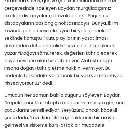
Kitabında savaş, göç ve çocuk konularını iklim krizi
çerçevesinde irdeleyen Baydar, “Kurguladığımız
ekolojik distopyalar çok uzakta değil. Bugün bu
distopyaların başlangıç noktasındayız. Dünya, iklim
krizinde geri dönüşü olmayan bir yola girmekte”
şeklinde konuştu. “Kutup ayılarının yaşatılması
devrimden daha önemlidir” sözüne atıfta bulunan
yazar “Doğayı sömürerek, değerleri tahrip ederek
büyümeyi öne alan bir sistem var. Akıl üstünlüğü
insana doğayı tahrip etme hakkını vermiyor. Bu
nedenle farkındalık yaratacak bir yazı yazma ihtiyacı
hissediyorsunuz” dedi.
Umudun her zaman baki olduğunu söyleyen Baydar,
“Köpekli çocuklar kitapta mağdur ve masum göçmen
çocuklarını temsil ediyor. Yeryüzünü ancak köpekli
çocuklarla, ‘tuzu kuru’ iklim çocuklarının bir araya
gelmesi ve sisteme karşı ortak bir mücadele