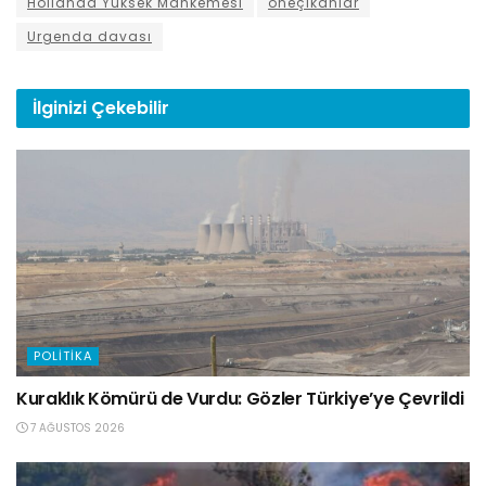
Hollanda Yüksek Mahkemesi
öneçıkanlar
Urgenda davası
İlginizi
Çekebilir
POLITIKA
Kuraklık Kömürü de Vurdu: Gözler Türkiye’ye Çevrildi
7 AĞUSTOS 2026