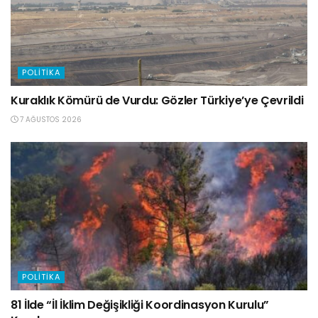
POLITIKA
Kuraklık Kömürü de Vurdu: Gözler Türkiye’ye Çevrildi
7 AĞUSTOS 2026
POLITIKA
81 İlde “İl İklim Değişikliği Koordinasyon Kurulu”