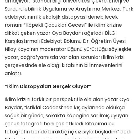
amaçlıyor. İstanbul Bilgi Üniversitesi Çevre, Enerji ve
Sürdürülebilirlik Uygulama ve Araştırma Merkezi, Türk
edebiyatının ilk ekolojik distopyası denebilecek
romanı “Köpekli Çocuklar Gecesi” ile iklim krizine
dikkat çeken yazar Oya Baydar’ı ağırladı. BİLGİ
Karşılaştırmalı Edebiyat Bölümü Dr. Öğretim Üyesi
Nilay Kaya’nın moderatörlüğünü yürüttüğü söyleşide
yazar, coğrafyamızda var olan sorunları iklim krizi
çerçevesinde ele aldığı kitabının bilinmeyenlerini
anlattı.
“İklim Distopyaları Gerçek Oluyor”
İklim krizini farklı bir perspektifle ele alan yazar Oya
Baydar, “İstiklal Caddesi’nde kış aylarında oldukça
soğuk bir günde, sokakta köpeğine sarılmış uyuyan
çocuk fotoğrafı beni çok etkiledi. Kitabıma bu
fotoğrafın bende bıraktığı iç sızısıyla başladım” dedi.