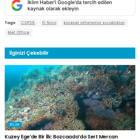
İklim Haber'i Google'da tercih edilen
kaynak olarak ekleyin
Tags:
COP25
El Nino
küresel ortalama sıcaklıklar
Met Office
İlginizi
Çekebilir
BILIM
Kuzey Ege’de Bir İlk: Bozcaada’da Sert Mercan