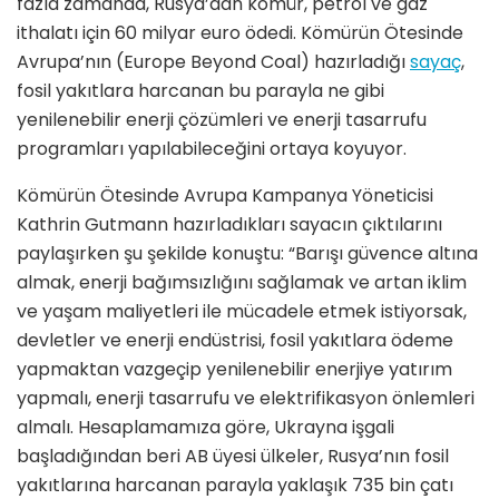
fazla zamanda, Rusya’dan kömür, petrol ve gaz
ithalatı için 60 milyar euro ödedi. Kömürün Ötesinde
Avrupa’nın (Europe Beyond Coal) hazırladığı
sayaç
,
fosil yakıtlara harcanan bu parayla ne gibi
yenilenebilir enerji çözümleri ve enerji tasarrufu
programları yapılabileceğini ortaya koyuyor.
Kömürün Ötesinde Avrupa Kampanya Yöneticisi
Kathrin Gutmann hazırladıkları sayacın çıktılarını
paylaşırken şu şekilde konuştu: “Barışı güvence altına
almak, enerji bağımsızlığını sağlamak ve artan iklim
ve yaşam maliyetleri ile mücadele etmek istiyorsak,
devletler ve enerji endüstrisi, fosil yakıtlara ödeme
yapmaktan vazgeçip yenilenebilir enerjiye yatırım
yapmalı, enerji tasarrufu ve elektrifikasyon önlemleri
almalı. Hesaplamamıza göre, Ukrayna işgali
başladığından beri AB üyesi ülkeler, Rusya’nın fosil
yakıtlarına harcanan parayla yaklaşık 735 bin çatı