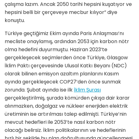
çalışma lazım. Ancak 2050 tarihi hepsini kuşatıyor ve
hepsini belli bir çerçeveye mecbur kılıyor” diye
konuştu.
Türkiye geçtiğimiz Ekim ayında Paris Anlaşması’nı
mecliste onaylamış, ardından 2053 için karbon nötr
olma hedefini duyurmuştu. Haziran 2023’te
gerçekleşecek seçimlerden önce Türkiye, Glasgow
İklim Paktı çerçevesinde Ulusal Katkı Beyanı (NDC)
olarak bilinen emisyon azaltım planlarını Kasım
ayında gerçekleşecek COP27’den önce sunmak
zorunda. Şubat ayında ise ilk
İklim Şurası
gerçekleştirilmiş, şurada kömürden çıkışa dair karar
alınmazken, doğalgaz ve nükleer enerjiden elektrik
üretiminin ise artırılması talep edilmişti. Türkiye’nin
mevcut hedefleri ile 2053’te nasıl karbon nötr
olacağı belirsiz. İklim politikalarının ve hedeflerinin
hızlı bir şekilde bu plan doğrultusunda güncellenmesi