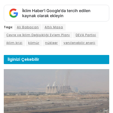
İklim Haber'i Google'da tercih edilen
kaynak olarak ekleyin
Tags:
Ali Babacan
Altılı Masa
Çevre ve İklim Değişikliği Eylem Planı
DEVA Partisi
iklim krizi
kömür
nükleer
yenilenebilir enerji
İlginizi
Çekebilir