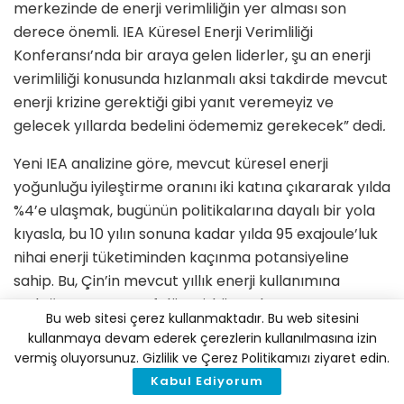
merkezinde de enerji verimliliğin yer alması son
derece önemli. IEA Küresel Enerji Verimliliği
Konferansı’nda bir araya gelen liderler, şu an enerji
verimliliği konusunda hızlanmalı aksi takdirde mevcut
enerji krizine gerektiği gibi yanıt veremeyiz ve
gelecek yıllarda bedelini ödememiz gerekecek”
dedi
.
Yeni IEA analizine göre, mevcut küresel enerji
yoğunluğu iyileştirme oranını iki katına çıkararak yılda
%4’e ulaşmak, bugünün politikalarına dayalı bir yola
kıyasla, bu 10 yılın sonuna kadar yılda 95 exajoule’luk
nihai enerji tüketiminden kaçınma potansiyeline
sahip. Bu, Çin’in mevcut yıllık enerji kullanımına
eşdeğer. Bu tasarruf düzeyi, küresel
Bu web sitesi çerez kullanmaktadır. Bu web sitesini
CO
emisyonlarını 2030 yılına kadar yılda 5 milyar ton
2
kullanmaya devam ederek çerezlerin kullanılmasına izin
daha azaltacak. Bu, IEA’nın geçen yıl yayımladığı
Net
vermiş oluyorsunuz. Gizlilik ve Çerez Politikamızı ziyaret edin.
Sıfır Yol Haritası’
nda işaret edilen, dünyayı yüzyılın
Kabul Ediyorum
ortasına kadar net sıfır emisyon yoluna taşımak için