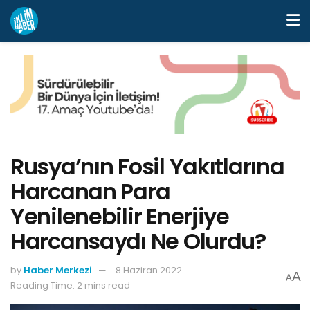
Rusya’nın Fosil Yakıtlarına
Harcanan Para
Yenilenebilir Enerjiye
Harcansaydı Ne Olurdu?
by
Haber Merkezi
8 Haziran 2022
A
A
Reading Time: 2 mins read