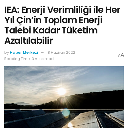
IEA: Enerji Verimliliği ile Her
Yıl Çin’in Toplam Enerji
Talebi Kadar Tüketim
Azaltılabilir
by
Haber Merkezi
8 Haziran 2022
A
A
Reading Time: 3 mins read