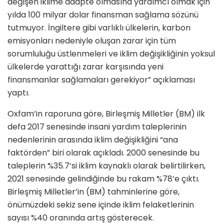
değişen iklime adapte olmasına yardımcı olmak için
yılda 100 milyar dolar finansman sağlama sözünü
tutmuyor. İngiltere gibi varlıklı ülkelerin, karbon
emisyonları nedeniyle oluşan zarar için tüm
sorumluluğu üstlenmeleri ve iklim değişikliğinin yoksul
ülkelerde yarattığı zarar karşısında yeni
finansmanlar sağlamaları gerekiyor” açıklaması
yaptı.
Oxfam’in raporuna göre, Birleşmiş Milletler (BM) ilk
defa 2017 senesinde insani yardım taleplerinin
nedenlerinin arasında iklim değişikliğini “ana
faktörden” biri olarak açıkladı. 2000 senesinde bu
taleplerin %35.7’si iklim kaynaklı olarak belirtilirken,
2021 senesinde gelindiğinde bu rakam %78’e çıktı.
Birleşmiş Milletler’in (BM) tahminlerine göre,
önümüzdeki sekiz sene içinde iklim felaketlerinin
sayısı %40 oranında artış gösterecek.