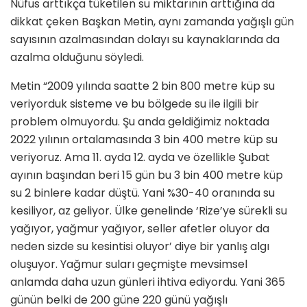
Nüfus arttıkça tüketilen su miktarının arttığına da
dikkat çeken Başkan Metin, aynı zamanda yağışlı gün
sayısının azalmasından dolayı su kaynaklarında da
azalma olduğunu söyledi.
Metin “2009 yılında saatte 2 bin 800 metre küp su
veriyorduk sisteme ve bu bölgede su ile ilgili bir
problem olmuyordu. Şu anda geldiğimiz noktada
2022 yılının ortalamasında 3 bin 400 metre küp su
veriyoruz. Ama 11. ayda 12. ayda ve özellikle Şubat
ayının başından beri 15 gün bu 3 bin 400 metre küp
su 2 binlere kadar düştü. Yani %30-40 oranında su
kesiliyor, az geliyor. Ülke genelinde ‘Rize’ye sürekli su
yağıyor, yağmur yağıyor, seller afetler oluyor da
neden sizde su kesintisi oluyor’ diye bir yanlış algı
oluşuyor. Yağmur suları geçmişte mevsimsel
anlamda daha uzun günleri ihtiva ediyordu. Yani 365
günün belki de 200 güne 220 günü yağışlı