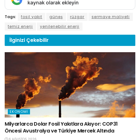
kaynak olarak ekleyin
Tags:
fosil yakıt
güneş
rüzgar
sermaye maliyeti
temiz enerji
yenilenebilir enerji
İlginizi
Çekebilir
EKONOMI
Milyarlarca Dolar Fosil Yakıtlara Akıyor: COP31
Öncesi Avustralya ve Türkiye Mercek Altında
6 AĞUSTOS 2026