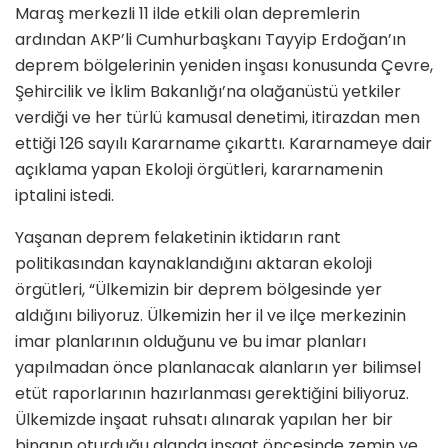
Maraş merkezli 11 ilde etkili olan depremlerin
ardından AKP’li Cumhurbaşkanı Tayyip Erdoğan’ın
deprem bölgelerinin yeniden inşası konusunda Çevre,
Şehircilik ve İklim Bakanlığı’na olağanüstü yetkiler
verdiği ve her türlü kamusal denetimi, itirazdan men
ettiği 126 sayılı Kararname çıkarttı. Kararnameye dair
açıklama yapan Ekoloji örgütleri, kararnamenin
iptalini istedi.
Yaşanan deprem felaketinin iktidarın rant
politikasından kaynaklandığını aktaran ekoloji
örgütleri, “Ülkemizin bir deprem bölgesinde yer
aldığını biliyoruz. Ülkemizin her il ve ilçe merkezinin
imar planlarının olduğunu ve bu imar planları
yapılmadan önce planlanacak alanların yer bilimsel
etüt raporlarının hazırlanması gerektiğini biliyoruz.
Ülkemizde inşaat ruhsatı alınarak yapılan her bir
binanın oturduğu alanda inşaat öncesinde zemin ve