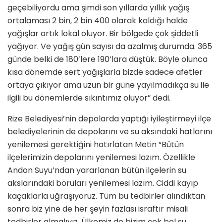
geçebiliyordu ama şimdi son yıllarda yıllık yağış
ortalaması 2 bin, 2 bin 400 olarak kaldığı halde
yağışlar artık lokal oluyor. Bir bölgede çok şiddetli
yağıyor. Ve yağış gün sayısı da azalmış durumda. 365
günde belki de 180’lere 190’lara düştük. Böyle olunca
kısa dönemde sert yağışlarla bizde sadece afetler
ortaya çıkıyor ama uzun bir güne yayılmadıkça su ile
ilgili bu dönemlerde sıkıntımız oluyor” dedi.
Rize Belediyesi’nin depolarda yaptığı iyileştirmeyi ilçe
belediyelerinin de depolarını ve su aksındaki hatlarını
yenilemesi gerektiğini hatırlatan Metin “Bütün
ilçelerimizin depolarını yenilemesi lazım. Özellikle
Andon Suyu’ndan yararlanan bütün ilçelerin su
akslarındaki boruları yenilemesi lazım. Ciddi kayıp
kaçaklarla uğraşıyoruz. Tüm bu tedbirler alındıktan
sonra biz yine de her şeyin fazlası israftır misali
tedbirler almalıyız. Ülkemiz de bizim çok bol su