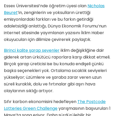
Essex Üniversitesi’nde öğretim üyesi olan
Nicholas
Beuret
’in, zenginlerin ve yoksulların ürettiği
emisyonlardaki farkları ve bu farkın getirdiği
adaletsizliği anlattığı, Dünya Ekonomik Forumu’nun
internet sitesinde yayımlanan yazısını İklim Haber
okuyucuları için dilimize çevirerek paylaştık.
Birinci kalite şarap sevenler
iklim değişikliğine dair
giderek artan ürkütücü raporlara karşı dikkat etmeli.
Birçok şarap üreticisi ise bu konuda endişeli çünkü
başka seçenekleri yok. Ortalama sıcaklık seviyeleri
yükseliyor; üzümlere ve şaraba zarar veren uzun
süreli kuraklık, dolu ve fırtınalar gibi aşırı hava
olaylarının sıklığı artıyor.
Sıfır karbon ekonomisini hedefleyen
The Postcode
Lotteries Green Challenge
yarışmasının başvuruları 1
Mayıs’ta sona eriyor. Daha sürdürülebilir bir