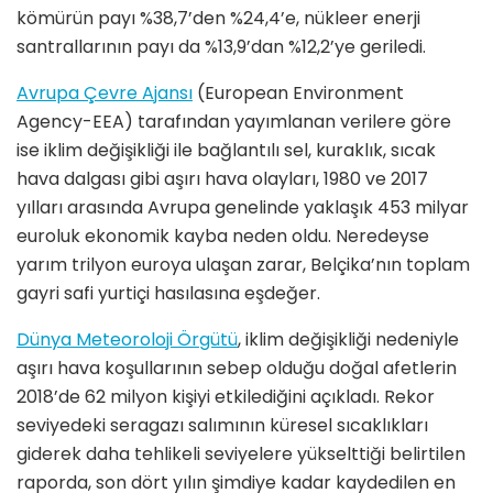
kömürün payı %38,7’den %24,4’e, nükleer enerji
santrallarının payı da %13,9’dan %12,2’ye geriledi.
Avrupa Çevre Ajansı
(European Environment
Agency-EEA) tarafından yayımlanan verilere göre
ise iklim değişikliği ile bağlantılı sel, kuraklık, sıcak
hava dalgası gibi aşırı hava olayları, 1980 ve 2017
yılları arasında Avrupa genelinde yaklaşık 453 milyar
euroluk ekonomik kayba neden oldu. Neredeyse
yarım trilyon euroya ulaşan zarar, Belçika’nın toplam
gayri safi yurtiçi hasılasına eşdeğer.
Dünya Meteoroloji Örgütü
, iklim değişikliği nedeniyle
aşırı hava koşullarının sebep olduğu doğal afetlerin
2018’de 62 milyon kişiyi etkilediğini açıkladı. Rekor
seviyedeki seragazı salımının küresel sıcaklıkları
giderek daha tehlikeli seviyelere yükselttiği belirtilen
raporda, son dört yılın şimdiye kadar kaydedilen en