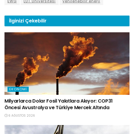
EWG
LUT Üniversitesi
yenilenebilir enerji
İlginizi
Çekebilir
EKONOMI
Milyarlarca Dolar Fosil Yakıtlara Akıyor: COP31
Öncesi Avustralya ve Türkiye Mercek Altında
6 AĞUSTOS 2026