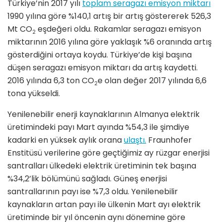
Türkiye’nin 2017 yılı
toplam seragazı emisyon miktarı
1990 yılına göre %140,1 artış bir artış göstererek 526,3
Mt CO
eşdeğeri oldu. Rakamlar seragazı emisyon
2
miktarının 2016 yılına göre yaklaşık %6 oranında artış
gösterdiğini ortaya koydu. Türkiye’de kişi başına
düşen seragazı emisyon miktarı da artış kaydetti.
2016 yılında 6,3 ton CO
e olan değer 2017 yılında 6,6
2
tona yükseldi.
Yenilenebilir enerji kaynaklarının Almanya elektrik
üretimindeki payı Mart ayında %54,3 ile şimdiye
kadarki en yüksek aylık orana
ulaştı.
Fraunhofer
Enstitüsü verilerine göre geçtiğimiz ay rüzgar enerjisi
santralları ülkedeki elektrik üretiminin tek başına
%34,2’lik bölümünü sağladı. Güneş enerjisi
santrallarının payı ise %7,3 oldu. Yenilenebilir
kaynakların artan payı ile ülkenin Mart ayı elektrik
üretiminde bir yıl öncenin aynı dönemine göre