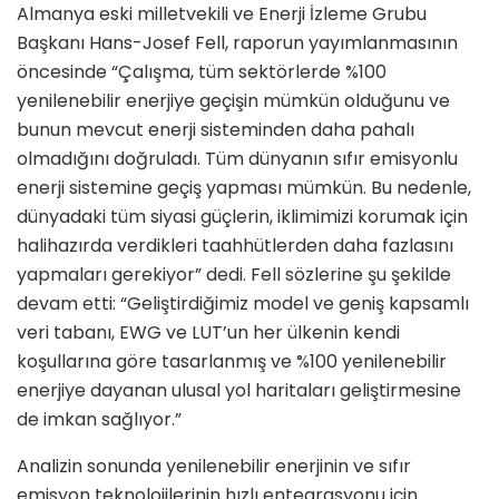
Almanya eski milletvekili ve Enerji İzleme Grubu
Başkanı Hans-Josef Fell, raporun yayımlanmasının
öncesinde “Çalışma, tüm sektörlerde %100
yenilenebilir enerjiye geçişin mümkün olduğunu ve
bunun mevcut enerji sisteminden daha pahalı
olmadığını doğruladı. Tüm dünyanın sıfır emisyonlu
enerji sistemine geçiş yapması mümkün. Bu nedenle,
dünyadaki tüm siyasi güçlerin, iklimimizi korumak için
halihazırda verdikleri taahhütlerden daha fazlasını
yapmaları gerekiyor” dedi. Fell sözlerine şu şekilde
devam etti: “Geliştirdiğimiz model ve geniş kapsamlı
veri tabanı, EWG ve LUT’un her ülkenin kendi
koşullarına göre tasarlanmış ve %100 yenilenebilir
enerjiye dayanan ulusal yol haritaları geliştirmesine
de imkan sağlıyor.”
Analizin sonunda yenilenebilir enerjinin ve sıfır
emisyon teknolojilerinin hızlı entegrasyonu için