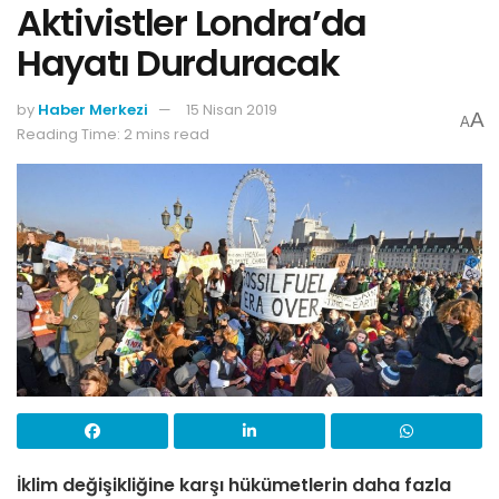
Aktivistler Londra’da
Hayatı Durduracak
by
Haber Merkezi
15 Nisan 2019
A
A
Reading Time: 2 mins read
İklim değişikliğine karşı hükümetlerin daha fazla