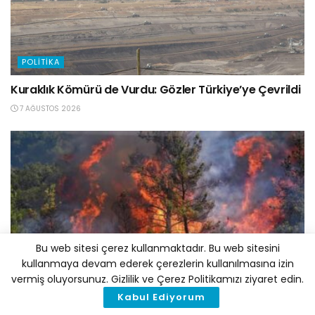
POLITIKA
Kuraklık Kömürü de Vurdu: Gözler Türkiye’ye Çevrildi
7 AĞUSTOS 2026
Bu web sitesi çerez kullanmaktadır. Bu web sitesini
kullanmaya devam ederek çerezlerin kullanılmasına izin
POLITIKA
vermiş oluyorsunuz. Gizlilik ve Çerez Politikamızı ziyaret edin.
81 İlde “İl İklim Değişikliği Koordinasyon Kurulu”
Kabul Ediyorum
Kuruluyor