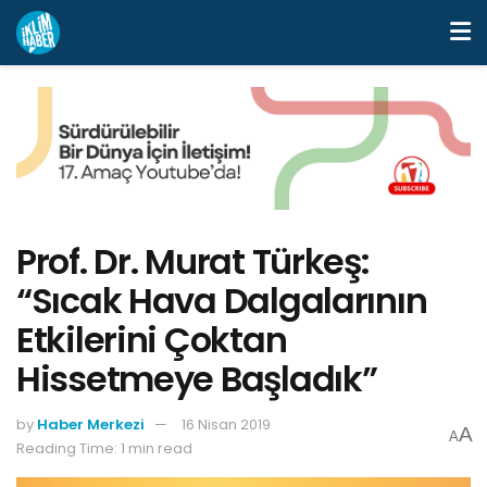
Prof. Dr. Murat Türkeş:
“Sıcak Hava Dalgalarının
Etkilerini Çoktan
Hissetmeye Başladık”
by
Haber Merkezi
16 Nisan 2019
A
A
Reading Time: 1 min read