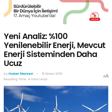
Yeni Analiz: %100
Yenilenebilir Enerji, Mevcut
Enerji Sisteminden Daha
Ucuz
by
Haber Merkezi
15 Nisan 2019
A
A
Reading Time: 4 mins read