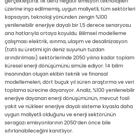
gerçekleştirdi. İlk defa negatif emisyon teknolojileri
üzerine inşa edilmemiş, uygun maliyetli, tüm sektörleri
kapsayan, teknoloji yönünden zengin %100
yenilenebilir enerjiye dayalı bir 1,5 derece senaryosu
ana hatlarıyla ortaya koyuldu. Bilimsel modelleme
çalışması elektrik, ısınma, ulaşım ve desalinizasyon
(tatlı su üretimi için deniz suyunun tuzdan
arındırılması) sektörlerinde 2050 yılına kadar toplam
küresel enerji dönüşümünü simüle ediyor. 14 bilim
insanından oluşan ekibin teknik ve finansal
modellemeleri, dört buçuk yıl süren araştırma ve veri
toplama sürecine dayanıyor. Analiz, %100 yenilenebilir
enerjiye dayanan enerji dönüşümünün, mevcut fosil
yakıt ve nükleer enerjiye dayalı sisteme kıyasla daha
uygun maliyetli olduğunu ve enerji sektörünün
seragazı emisyonlarının 2050’den önce bile
sıfırlanabileceğini kanıtlıyor.