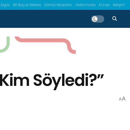
 Algısı
Bir Buçuk Derece
Kömür Masalları
Hakkımızda
Künye
İletişim
Kim Söyledi?”
A
A