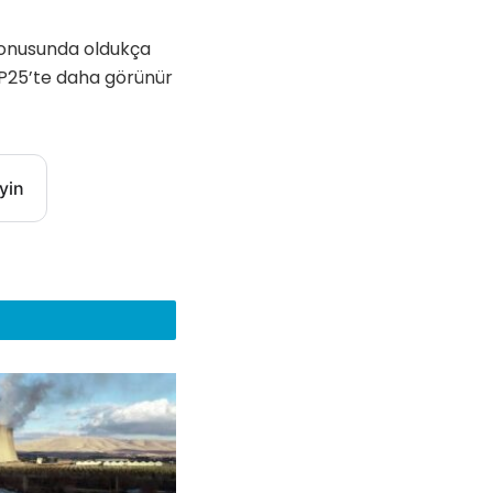
konusunda oldukça
OP25’te daha görünür
yin