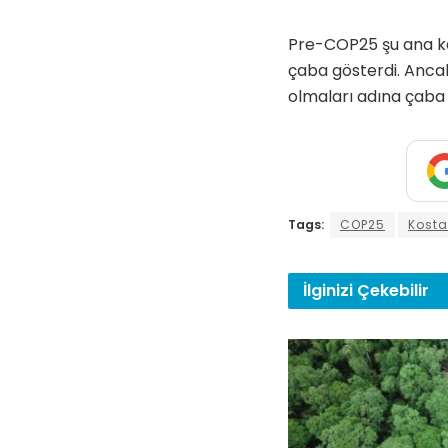
Pre-COP25 şu ana ka
çaba gösterdi. Ancak
olmaları adına çaba 
Tags:
COP25
Kosta
İlginizi
Çekebilir