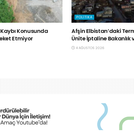
POLITIKA
ğa Kaybı Konusunda
Afşin Elbistan’daki Ter
reket Etmiyor
Ünite İptaline Bakanlık v
4 AĞUSTOS 2026