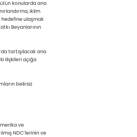
 bütün konularda ana
nırlandırma, iklim
on hedefine ulaşmak
 Katkı Beyanlarının
rda tartışılacak ana
ilişkileri açığa
ların belirsiz
 Amerika ve
rılmış NDC’lerinin ve