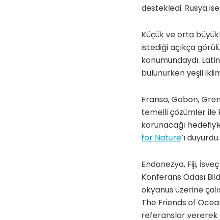
destekledi. Rusya ise
Küçük ve orta büyükl
istediği açıkça görü
konumundaydı. Latin
bulunurken yeşil iklim
Fransa, Gabon, Grena
temelli çözümler ile
korunacağı hedefiyl
for Nature
’ı duyurdu.
Endonezya, Fiji, İsv
Konferans Odası Bild
okyanus üzerine çalı
The Friends of Ocean
referanslar vererek 