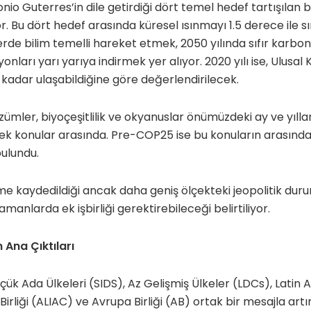
nio Guterres’in dile getirdiği dört temel hedef tartışılan
. Bu dört hedef arasında küresel ısınmayı 1.5 derece ile sı
rde bilim temelli hareket etmek, 2050 yılında sıfır karb
onları yarı yarıya indirmek yer alıyor. 2020 yılı ise, Ulusal
adar ulaşabildiğine göre değerlendirilecek.
zümler, biyoçeşitlilik ve okyanuslar önümüzdeki ay ve yılla
ek konular arasında. Pre-COP25 ise bu konuların arasındaki 
ulundu.
e kaydedildiği ancak daha geniş ölçekteki jeopolitik durum
amanlarda ek işbirliği gerektirebileceği belirtiliyor.
n Ana Çıktıları
ük Ada Ülkeleri (SIDS), Az Gelişmiş Ülkeler (LDCs), Latin
irliği (ALIAC) ve Avrupa Birliği (AB) ortak bir mesajla artı