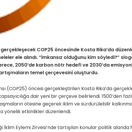
de gerçekleşecek COP25
öncesinde Kosta Rika’da düzen
seleler ele alındı. “İmkansız olduğunu kim söyledi?” slo
erece, 2050’de karbon nötr hedefi ve 2030’da emisyonla
artışmaların temel çerçevesini oluşturdu.
nsı (COP25) öncesi gerçekleştirilen Kosta Rika’da gerçekle
apsayıcılığa dair yeni bir çerçeve belirlendi. 1500’den fazla
aşmaların ötesine geçerek iklim ve sürdürülebilir kalkınm
a yönelik etkinlikler düzenlendi.
 İklim Eylemi Zirvesi’nde tartışılan konular politik alanda