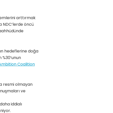
emlerini arttırmak
yla NDC’lerde öncü
 taahhüdünde
nın hedeflerine doğa
ın %30’unun
Ambition Coalition
nda resmi olmayan
konuşmaları ve
daha iddialı
niyor.