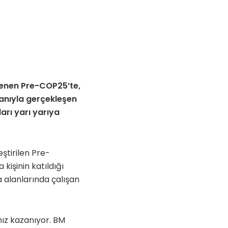
lenen Pre-COP25’te,
ganıyla gerçekleşen
rı yarı yarıya
ştirilen Pre-
 kişinin katıldığı
a alanlarında çalışan
 hız kazanıyor. BM