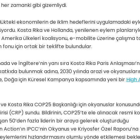
 her zamanki gibi gizemliydi.
ükteki ekonomilerin de iklim hedeflerini uygulamadaki eyl
lüyordu. Kosta Rika ve Hollanda, yenilenen eylem planları
 Amerika ülkeleri koalisyonu, e-mobilite üzerine çalışma
 fonu için ortak bir teklifte bulundular.
da ve İngiltere’nin yanı sıra Kosta Rika Paris Anlaşması’
 katkıda bulunmak adına, 2030 yılında arazi ve okyanuslar
e, Doğa için Küresel Kampanya kapsamında yeni bir
High 
eç ve Kosta Rika COP25 Başkanlığı için okyanuslar konusu
irisi (CRP) sundu. Bildirinin, COP25’te ele alınacak resmi 
şan 50’den fazla liderin bir araya gelerek oluşturduğu
 Action’ın IPCC’nin Okyanus ve Kriyosfer Özel Raporu’na 
eylemlerini hızlandırmasını olumlu yönde etkilemesi bekle