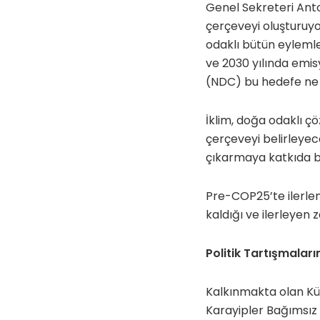
Genel Sekreteri Anto
çerçeveyi oluşturuyor
odaklı bütün eylemle
ve 2030 yılında emisy
(NDC) bu hedefe ne k
İklim, doğa odaklı çö
çerçeveyi belirleyec
çıkarmaya katkıda b
Pre-COP25’te ilerlem
kaldığı ve ilerleyen z
Politik Tartışmaları
Kalkınmakta olan Küç
Karayipler Bağımsız B