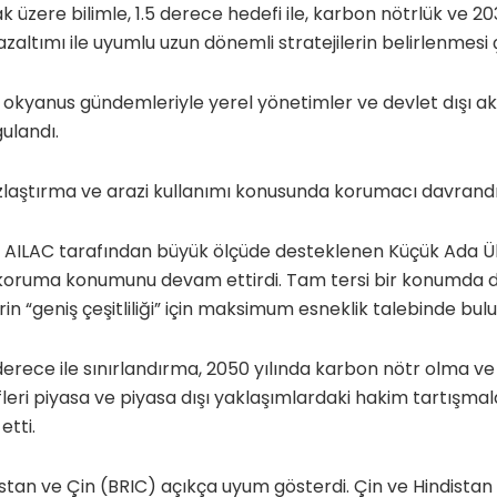
k üzere bilimle, 1.5 derece hedefi ile, karbon nötrlük ve 2
zaltımı ile uyumlu uzun dönemli stratejilerin belirlenmesi
 ve okyanus gündemleriyle yerel yönetimler ve devlet dışı a
gulandı.
zlaştırma ve arazi kullanımı konusunda korumacı davrandı
 AILAC tarafından büyük ölçüde desteklenen Küçük Ada Ülke
koruma konumunu devam ettirdi. Tam tersi bir konumda d
in “geniş çeşitliliği” için maksimum esneklik talebinde bul
 derece ile sınırlandırma, 2050 yılında karbon nötr olma v
leri piyasa ve piyasa dışı yaklaşımlardaki hakim tartışmal
tti.
istan ve Çin (BRIC) açıkça uyum gösterdi. Çin ve Hindistan 