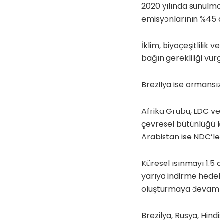
2020 yılında sunulma
emisyonlarının %45 a
İklim, biyoçeşitlilik
bağın gerekliliği vur
Brezilya ise ormansı
Afrika Grubu, LDC ve
çevresel bütünlüğü 
Arabistan ise NDC’ler
Küresel ısınmayı 1.5
yarıya indirme hedef
oluşturmaya devam e
Brezilya, Rusya, Hind