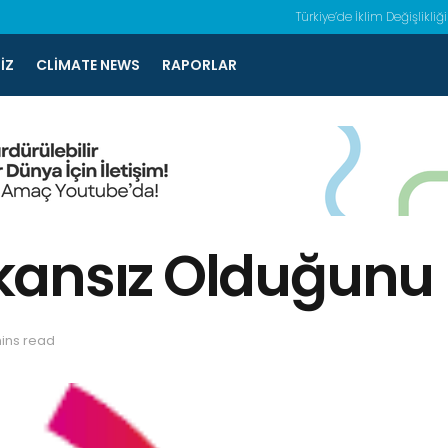
Türkiye’de İklim Değişlikliği
IZ
CLIMATE NEWS
RAPORLAR
kansız Olduğunu 
ins read