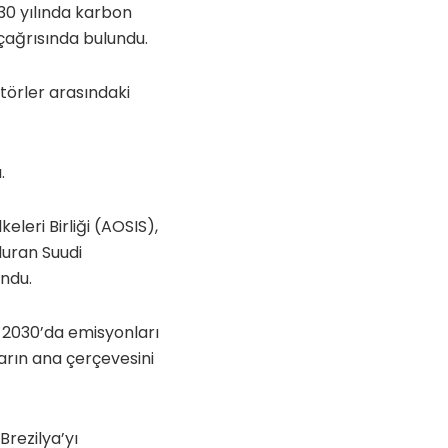
030 yılında karbon
 çağrısında bulundu.
ktörler arasındaki
.
leri Birliği (AOSIS),
uran Suudi
undu.
e 2030’da emisyonları
arın ana çerçevesini
Brezilya’yı