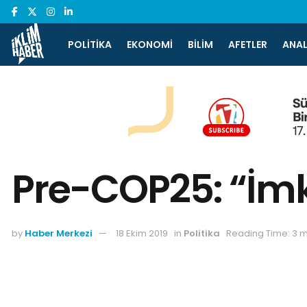
POLITIKA
EKONOMI
BILIM
AFETLER
ANAL
Pre-COP25: “İm
by
Haber Merkezi
18 Ekim 2019
in
Politika
Reading Time: 3 m