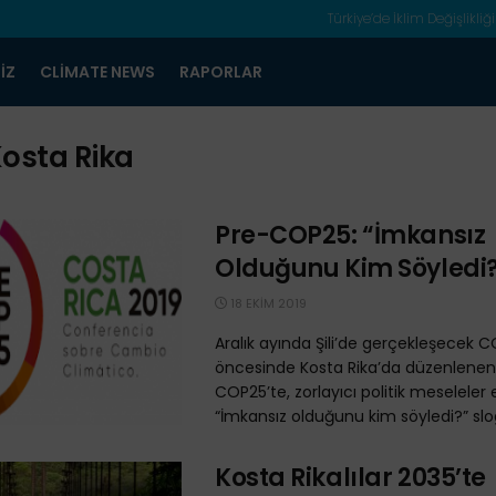
Türkiye’de İklim Değişlikliği
IZ
CLIMATE NEWS
RAPORLAR
osta Rika
Pre-COP25: “İmkansız
Olduğunu Kim Söyledi
18 EKIM 2019
Aralık ayında Şili’de gerçekleşecek 
öncesinde Kosta Rika’da düzenlenen
COP25’te, zorlayıcı politik meseleler e
“İmkansız olduğunu kim söyledi?” slog
Kosta Rikalılar 2035’te