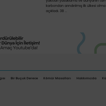
yakıtları yasaklama ve dünyanın t
karbondan arındırılmış ilk ülkesi olma
açıkladı. 38 ...
gısı
Bir Buçuk Derece
Kömür Masalları
Hakkımızda
K