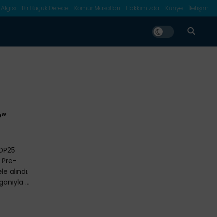
 Algısı
Bir Buçuk Derece
Kömür Masalları
Hakkımızda
Künye
İletişim
?”
COP25
 Pre-
le alındı.
anıyla ...