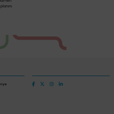
amamen
 planını
ünye