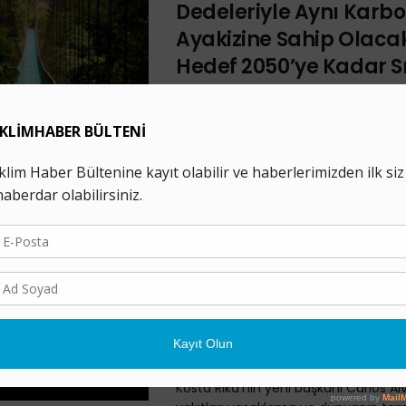
Dedeleriyle Aynı Karb
Ayakizine Sahip Olacak
Hedef 2050’ye Kadar Sı
Emisyon
28 ŞUBAT 2019
Kosta Rika, iklim değişikliği ile müca
ekonomisinin dekarbonizasyonu yolu
adım attı ve 2050’ye kadar sıfır net 
Dünyanın Karbondan
Arındırılmış İlk Ülkesi
Olabilirler: Kosta Rika F
Yakıtları Yasaklıyor
15 MAYIS 2018
Kosta Rika’nın yeni başkanı Carlos Alv