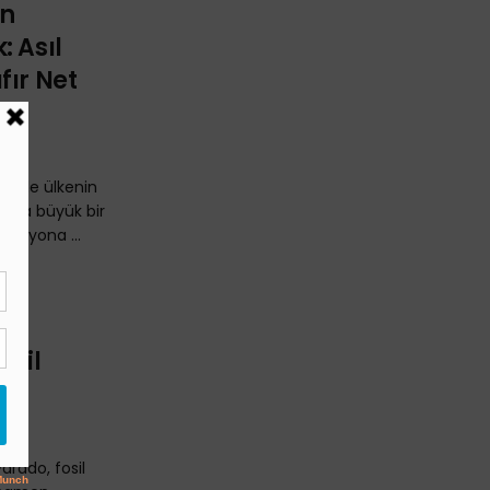
on
: Asıl
fır Net
delede ülkenin
nda büyük bir
emisyona ...
osil
arado, fosil