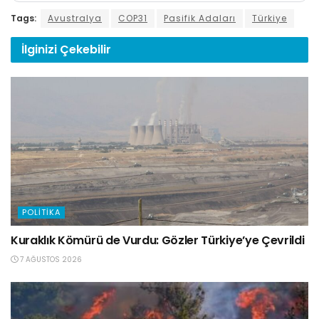
Tags:
Avustralya
COP31
Pasifik Adaları
Türkiye
İlginizi
Çekebilir
POLITIKA
Kuraklık Kömürü de Vurdu: Gözler Türkiye’ye Çevrildi
7 AĞUSTOS 2026