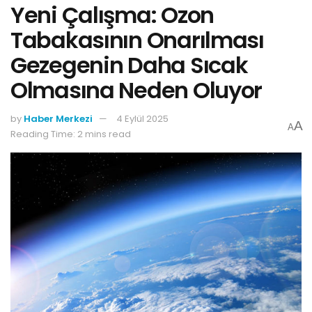
Yeni Çalışma: Ozon
Tabakasının Onarılması
Gezegenin Daha Sıcak
Olmasına Neden Oluyor
by
Haber Merkezi
4 Eylül 2025
A
A
Reading Time: 2 mins read