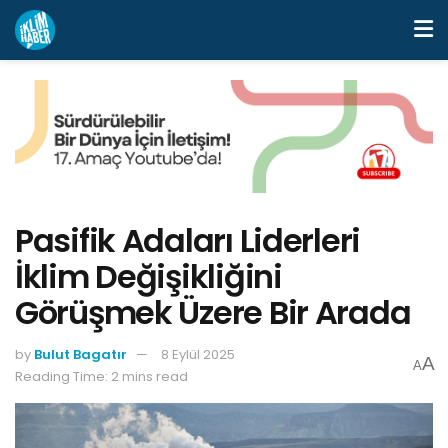
Pasifik Adaları Liderleri
İklim Değişikliğini
Görüşmek Üzere Bir Arada
by
Bulut Bagatır
8 Eylül 2025
A
A
Reading Time: 2 mins read