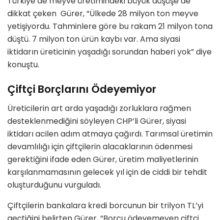
Türkiye’de meyve üretimindeki büyük düşüşe de
dikkat çeken Gürer, “Ülkede 28 milyon ton meyve
yetişiyordu. Tahminlere göre bu rakam 21 milyon tona
düştü. 7 milyon ton ürün kaybı var. Ama siyasi
iktidarın üreticinin yaşadığı sorundan haberi yok” diye
konuştu.
Çiftçi Borçlarını Ödeyemiyor
Üreticilerin art arda yaşadığı zorluklara rağmen
desteklenmediğini söyleyen CHP’li Gürer, siyasi
iktidarı acilen adım atmaya çağırdı. Tarımsal üretimin
devamlılığı için çiftçilerin alacaklarının ödenmesi
gerektiğini ifade eden Gürer, üretim maliyetlerinin
karşılanmamasının gelecek yıl için de ciddi bir tehdit
oluşturduğunu vurguladı.
Çiftçilerin bankalara kredi borcunun bir trilyon TL’yi
geçtiğini belirten Gürer, “Borcu ödeyemeyen çiftçi