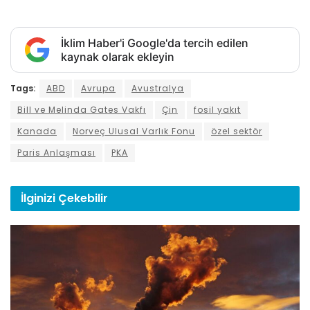
İklim Haber'i Google'da tercih edilen
kaynak olarak ekleyin
Tags:
ABD
Avrupa
Avustralya
Bill ve Melinda Gates Vakfı
Çin
fosil yakıt
Kanada
Norveç Ulusal Varlık Fonu
özel sektör
Paris Anlaşması
PKA
İlginizi
Çekebilir