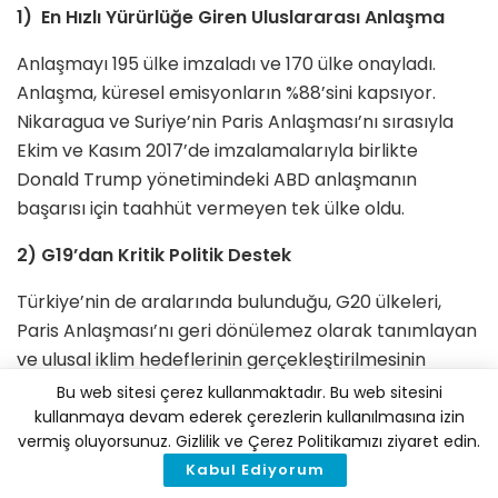
1) En Hızlı Yürürlüğe Giren Uluslararası Anlaşma
Anlaşmayı 195 ülke imzaladı ve 170 ülke onayladı.
Anlaşma, küresel emisyonların %88’sini kapsıyor.
Nikaragua ve Suriye’nin Paris Anlaşması’nı sırasıyla
Ekim ve Kasım 2017’de imzalamalarıyla birlikte
Donald Trump yönetimindeki ABD anlaşmanın
başarısı için taahhüt vermeyen tek ülke oldu.
2) G19’dan Kritik Politik Destek
Türkiye’nin de aralarında bulunduğu, G20 ülkeleri,
Paris Anlaşması’nı geri dönülemez olarak tanımlayan
ve ulusal iklim hedeflerinin gerçekleştirilmesinin
öneminin altını çizen bir açıklamayı desteklediler.
Bu web sitesi çerez kullanmaktadır. Bu web sitesini
kullanmaya devam ederek çerezlerin kullanılmasına izin
G19 taahhüdü –
“Diğer G20 üyelerinin liderleri Paris
vermiş oluyorsunuz. Gizlilik ve Çerez Politikamızı ziyaret edin.
Anlaşması’nın geri dönülemez olduğu konusunda
Kabul Ediyorum
hemfikirler (…) Hepimiz sera gazı emisyonlarının