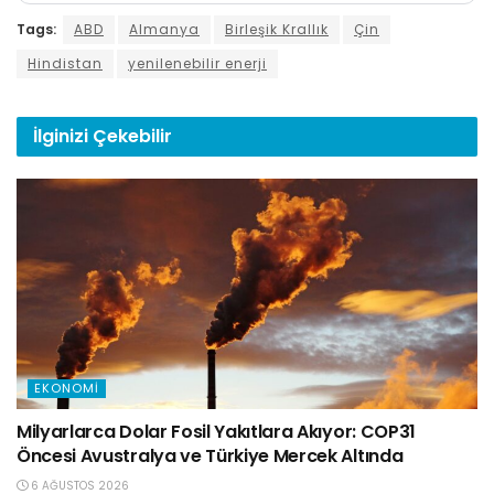
Tags:
ABD
Almanya
Birleşik Krallık
Çin
Hindistan
yenilenebilir enerji
İlginizi
Çekebilir
EKONOMI
Milyarlarca Dolar Fosil Yakıtlara Akıyor: COP31
Öncesi Avustralya ve Türkiye Mercek Altında
6 AĞUSTOS 2026